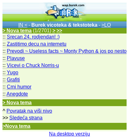
IN <
-
Burek vicoteka & tekstoteka
-
>LO
> Nova tema
(1/2701)
>
>>
::
Srecan 24. rodjendan! :)
::
Zastitimo decu na internetu
::
Prevodi ~ Useless facts ~ Monty Python & jos po nesto
::
Plavuse
::
Vicevi o Chuck Norris-u
::
Yugo
::
Grafiti
::
Crni humor
::
Anegdote
> Nova tema
^
Povratak na viši nivo
>>
Sledeća strana
>Nova tema
Na desktop verziju