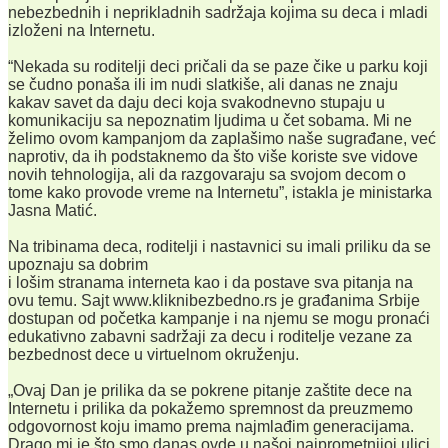
nebezbednih i neprikladnih sadržaja kojima su deca i mladi
izloženi na Internetu.
“Nekada su roditelji deci pričali da se paze čike u parku koji
se čudno ponaša ili im nudi slatkiše, ali danas ne znaju
kakav savet da daju deci koja svakodnevno stupaju u
komunikaciju sa nepoznatim ljudima u čet sobama. Mi ne
želimo ovom kampanjom da zaplašimo naše sugrađane, već
naprotiv, da ih podstaknemo da što više koriste sve vidove
novih tehnologija, ali da razgovaraju sa svojom decom o
tome kako provode vreme na Internetu”, istakla je ministarka
Jasna Matić.
Na tribinama deca, roditelji i nastavnici su imali priliku da se
upoznaju sa dobrim
i lošim stranama interneta kao i da postave sva pitanja na
ovu temu. Sajt www.kliknibezbedno.rs je građanima Srbije
dostupan od početka kampanje i na njemu se mogu pronaći
edukativno zabavni sadržaji za decu i roditelje vezane za
bezbednost dece u virtuelnom okruženju.
„Ovaj Dan je prilika da se pokrene pitanje zaštite dece na
Internetu i prilika da pokažemo spremnost da preuzmemo
odgovornost koju imamo prema najmlađim generacijama.
Drago mi je što smo danas ovde u našoj najprometnijoj ulici