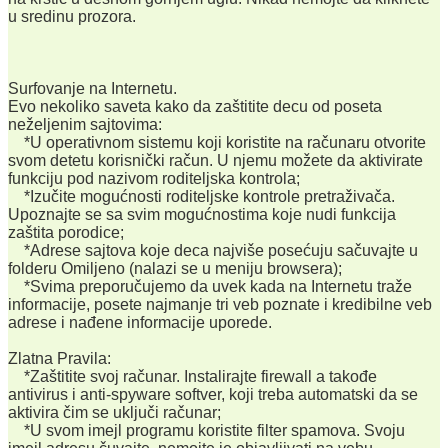
u sredinu prozora.
Surfovanje na Internetu.
Evo nekoliko saveta kako da zaštitite decu od poseta
neželjenim sajtovima:
*U operativnom sistemu koji koristite na računaru otvorite
svom detetu korisnički račun. U njemu možete da aktivirate
funkciju pod nazivom roditeljska kontrola;
*Izučite mogućnosti roditeljske kontrole pretraživača.
Upoznajte se sa svim mogućnostima koje nudi funkcija
zaštita porodice;
*Adrese sajtova koje deca najviše posećuju sačuvajte u
folderu Omiljeno (nalazi se u meniju browsera);
*Svima preporučujemo da uvek kada na Internetu traže
informacije, posete najmanje tri veb poznate i kredibilne veb
adrese i nađene informacije uporede.
Zlatna Pravila:
*Zaštitite svoj računar. Instalirajte firewall a takođe
antivirus i anti-spyware softver, koji treba automatski da se
aktivira čim se uključi računar;
*U svom imejl programu koristite filter spamova. Svoju