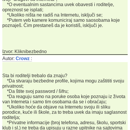
*O eventualnim sastancima uvek obavesti i roditelje,
opreznost se isplati;
*Ukoliko ništa ne radiš na Internetu, isključi se;
*Putem veb kamere komuniciraj samo saosobama koje
poznaješ. Čim prestaneš da je koristiš, isključi je.
Izvor: Kliknibezbedno
Autor:
Crowz
:
Sta bi roditelji trebalo da znaju?
*Da stvaraju bezbedne profile, kojima mogu zaštititi svoju
privatnost;
*Da štite svoj password / šifru;
*Da reaguju samo na poruke osoba koje poznaju iz života
van Interneta i samo tim osobama da se i obraćaju;
*Ukoliko hoće da objave na Internetu svoju ili sliku
porodice, kuće ili škole, za to treba uvek da imaju saglasnost
roditelja;
*Privatne informacije (broj telefona, adresu, školu, sportski
klub i sl.) ne treba da upisuju u razne upitnike na sajtovima