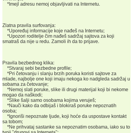
*Imejl adresu nemoj objavljivati na Internetu.
Zlatna pravila surfovanja:
*Upoređuj informacije koje nađeš na Internetu;
*Upozori roditelje čim nađeš sadržaj sajtova za koji
smatraš da nije u redu. Zamoli ih da to prijave.
Pravila bezbednog klika:
*Stvaraj sebi bezbedne profile;
*Pri četovanju i slanju brzih poruka koristi sajtove za
mlade, najbolje one koji imaju nekoga ko nadgleda sadržaj u
sobama za četovanje;
*Nemoj slati poruke, slike ili drugi materijal koji bi nekome
mogao da naškodi;
*Slike šalji samo osobama kojima veruješ;
*Nauči kako da odbijaš i blokiraš poruke nepoznatih
osoba;
*Ignoriši nepoznate ljude, koji hoće da uspostave kontakt
sa tobom;
*Ne prihvataj sastanke sa nepoznatim osobama, iako su to
tvoji "drugovi sa Interneta";