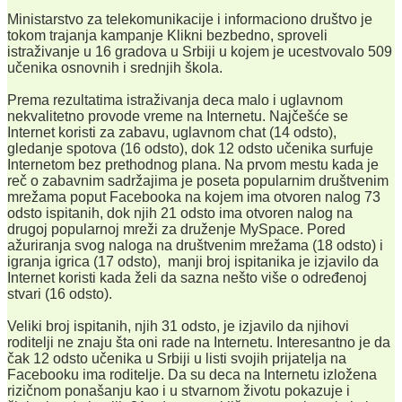
Ministarstvo za telekomunikacije i informaciono društvo je
tokom trajanja kampanje Klikni bezbedno, sproveli
istraživanje u 16 gradova u Srbiji u kojem je ucestvovalo 509
učenika osnovnih i srednjih škola.
Prema rezultatima istraživanja deca malo i uglavnom
nekvalitetno provode vreme na Internetu. Najčešće se
Internet koristi za zabavu, uglavnom chat (14 odsto),
gledanje spotova (16 odsto), dok 12 odsto učenika surfuje
Internetom bez prethodnog plana. Na prvom mestu kada je
reč o zabavnim sadržajima je poseta popularnim društvenim
mrežama poput Facebooka na kojem ima otvoren nalog 73
odsto ispitanih, dok njih 21 odsto ima otvoren nalog na
drugoj popularnoj mreži za druženje MySpace. Pored
ažuriranja svog naloga na društvenim mrežama (18 odsto) i
igranja igrica (17 odsto), manji broj ispitanika je izjavilo da
Internet koristi kada želi da sazna nešto više o određenoj
stvari (16 odsto).
Veliki broj ispitanih, njih 31 odsto, je izjavilo da njihovi
roditelji ne znaju šta oni rade na Internetu. Interesantno je da
čak 12 odsto učenika u Srbiji u listi svojih prijatelja na
Facebooku ima roditelje. Da su deca na Internetu izložena
rizičnom ponašanju kao i u stvarnom životu pokazuje i