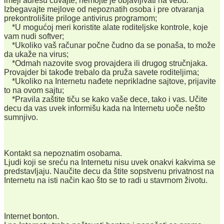
imejl adresu čuvajte, nemojte je objavljivati na vebu.
Izbegavajte mejlove od nepoznatih osoba i pre otvaranja
prekontrolišite priloge antivirus programom;
*U mogućoj meri koristite alate roditeljske kontrole, koje
vam nudi softver;
*Ukoliko vaš računar počne čudno da se ponaša, to može
da ukaže na virus;
*Odmah nazovite svog provajdera ili drugog stručnjaka.
Provajder bi takođe trebalo da pruža savete roditeljima;
*Ukoliko na Internetu nađete neprikladne sajtove, prijavite
to na ovom sajtu;
*Pravila zaštite tiču se kako vaše dece, tako i vas. Učite
decu da vas uvek informišu kada na Internetu uoče nešto
sumnjivo.
Kontakt sa nepoznatim osobama.
Ljudi koji se sreću na Internetu nisu uvek onakvi kakvima se
predstavljaju. Naučite decu da štite sopstvenu privatnost na
Internetu na isti način kao što se to radi u stavrnom životu.
Internet bonton.