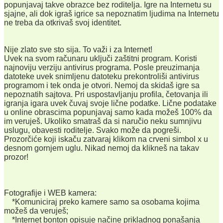
popunjavaj takve obrazce bez roditelja. Igre na Internetu su
sjajne, ali dok igraš igrice sa nepoznatim ljudima na Internetu
ne treba da otkrivaš svoj identitet.
Nije zlato sve sto sija. To važi i za Internet!
Uvek na svom računaru uključi zaštitni program. Koristi
najnoviju verziju antivirus programa. Posle preuzimanja
datoteke uvek snimljenu datoteku prekontroliši antivirus
programom i tek onda je otvori. Nemoj da skidaš igre sa
nepoznatih sajtova. Pri uspostavljanju profila, četovanja ili
igranja igara uvek čuvaj svoje lične podatke. Lične podatake
u online obrascima popunjavaj samo kada možeš 100% da
im veruješ. Ukoliko smatraš da si naručio neku sumnjivu
uslugu, obavesti roditelje. Svako može da pogreši.
Prozorčiće koji iskaču zatvaraj klikom na crveni simbol x u
desnom gornjem uglu. Nikad nemoj da klikneš na takav
prozor!
Fotografije i WEB kamera:
*Komuniciraj preko kamere samo sa osobama kojima
možeš da veruješ;
*Internet bonton opisuje načine prikladnog ponašanja