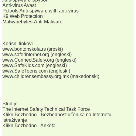
Anti-virus Avast
Pctools Anti-spyware with anti-virus
K9 Web Protection
Malwarebytes-Anti-Malware
Korisni linkovi
www.bontonskola.rs (srpski)
www.saferinternet.org (engleski)
www.ConnectSafely.org (engleski)
www.SafeKids.com (engleski)
www.SafeTeens.com (engleski)
www.childrensembassy.org.mk (makedonski)
Studije
The Internet Safety Technical Task Force
KlikniBezbedno - Bezbednost učenika na Internetu -
Istraživanje
KlikniBezbedno - Anketa