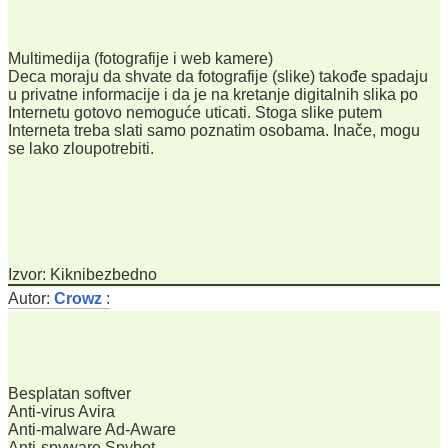
Multimedija (fotografije i web kamere)
Deca moraju da shvate da fotografije (slike) takođe spadaju
u privatne informacije i da je na kretanje digitalnih slika po
Internetu gotovo nemoguće uticati. Stoga slike putem
Interneta treba slati samo poznatim osobama. Inače, mogu
se lako zloupotrebiti.
Izvor: Kiknibezbedno
Autor:
Crowz
:
Besplatan softver
Anti-virus Avira
Anti-malware Ad-Aware
Anti-spyware Spybot