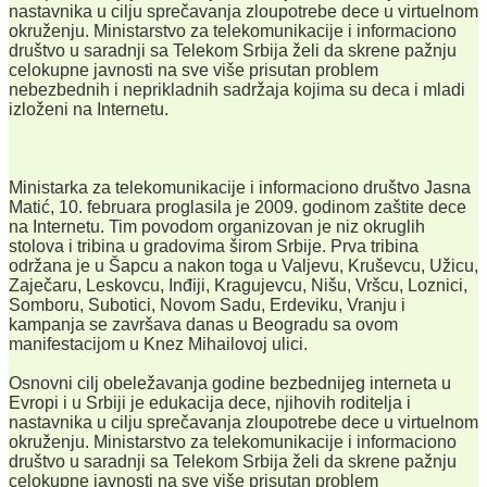
nastavnika u cilju sprečavanja zloupotrebe dece u virtuelnom
okruženju. Ministarstvo za telekomunikacije i informaciono
društvo u saradnji sa Telekom Srbija želi da skrene pažnju
celokupne javnosti na sve više prisutan problem
nebezbednih i neprikladnih sadržaja kojima su deca i mladi
izloženi na Internetu.
Ministarka za telekomunikacije i informaciono društvo Jasna
Matić, 10. februara proglasila je 2009. godinom zaštite dece
na Internetu. Tim povodom organizovan je niz okruglih
stolova i tribina u gradovima širom Srbije. Prva tribina
održana je u Šapcu a nakon toga u Valjevu, Kruševcu, Užicu,
Zaječaru, Leskovcu, Inđiji, Kragujevcu, Nišu, Vršcu, Loznici,
Somboru, Subotici, Novom Sadu, Erdeviku, Vranju i
kampanja se završava danas u Beogradu sa ovom
manifestacijom u Knez Mihailovoj ulici.
Osnovni cilj obeležavanja godine bezbednijeg interneta u
Evropi i u Srbiji je edukacija dece, njihovih roditelja i
nastavnika u cilju sprečavanja zloupotrebe dece u virtuelnom
okruženju. Ministarstvo za telekomunikacije i informaciono
društvo u saradnji sa Telekom Srbija želi da skrene pažnju
celokupne javnosti na sve više prisutan problem