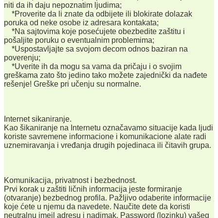
niti da ih daju nepoznatim ljudima;
*Proverite da li znate da odbijete ili blokirate dolazak
poruka od neke osobe iz adresara kontakata;
*Na sajtovima koje posećujete obezbedite zaštitu i
pošaljite poruku o eventualnim problemima;
*Uspostavljajte sa svojom decom odnos baziran na
poverenju;
*Uverite ih da mogu sa vama da pričaju i o svojim
greškama zato što jedino tako možete zajednički da nađete
rešenje! Greške pri učenju su normalne.
Internet sikaniranje.
Kao šikaniranje na Internetu označavamo situacije kada ljudi
koriste savremene informacione i komunikacione alate radi
uznemiravanja i vređanja drugih pojedinaca ili čitavih grupa.
Komunikacija, privatnost i bezbednost.
Prvi korak u zaštiti ličnih informacija jeste formiranje
(otvaranje) bezbednog profila. Pažljivo odaberite informacije
koje ćete u njemu da navedete. Naučite dete da koristi
neutralnu imejl adresu i nadimak. Password (lozinku) vašeg