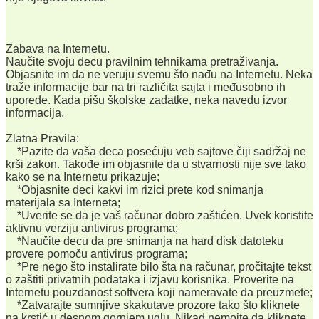
Zabava na Internetu.
Naučite svoju decu pravilnim tehnikama pretraživanja.
Objasnite im da ne veruju svemu što nađu na Internetu. Neka
traže informacije bar na tri različita sajta i međusobno ih
uporede. Kada pišu školske zadatke, neka navedu izvor
informacija.
Zlatna Pravila:
*Pazite da vaša deca posećuju veb sajtove čiji sadržaj ne
krši zakon. Takođe im objasnite da u stvarnosti nije sve tako
kako se na Internetu prikazuje;
*Objasnite deci kakvi im rizici prete kod snimanja
materijala sa Interneta;
*Uverite se da je vaš računar dobro zaštićen. Uvek koristite
aktivnu verziju antivirus programa;
*Naučite decu da pre snimanja na hard disk datoteku
provere pomoču antivirus programa;
*Pre nego što instalirate bilo šta na računar, pročitajte tekst
o zaštiti privatnih podataka i izjavu korisnika. Proverite na
Internetu pouzdanost softvera koji nameravate da preuzmete;
*Zatvarajte sumnjive skakutave prozore tako što kliknete
na krstić u desnom gornjem uglu. Nikad nemojte da kliknete