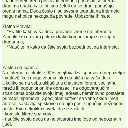
I na Internetu treba poštovati bonton i ponašati se prema
drugima onako kako bi smo želeli da se drugi ponašaju
prema nama. Deca često nisu svesna toga da na Internetu
mogu nehotice nekoga da povrede. Upozorite ih na to.
Zlatna Pravila:
*Pratite kako vaša deca provode vreme na Internetu.
Zamolite ih da vam pokažu kako komuniciraju sa svojim
drugarima;
*Naučite ih kako da štite svoju bezbednost na Internetu.
Zastita od spam-a.
Na internetu cirkuliše 90% imejlova tzv. spamova (nepoželjni
imejlovi), koji mogu veoma lako da utiču na vašu decu.
Ukoliko se na vebu uključite u chat javni forum, socijalnu
mrežu ili popunite online obrazac i na odgovarajućim
stranicama objavite svoju imejl adresu, neminovno postajete
primaoci spamova. Specijalan softver sa veba skida imejl
adrese, sastavlja spiskove i na njih posle upućuje neželjenu
poštu. Evo nekoliko saveta da se zaštitite:
- koristite filtere spamova;
- naučite svoju decu da ne otvaraju imejlove od nepoznatih
ljudi.