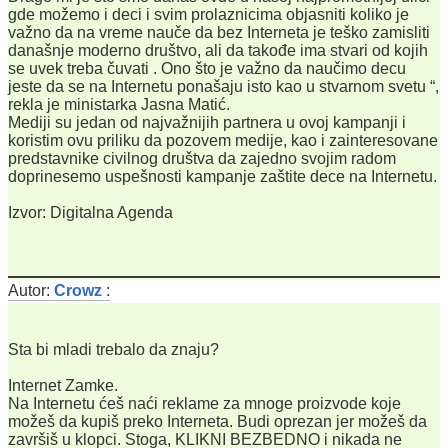
gde možemo i deci i svim prolaznicima objasniti koliko je
važno da na vreme nauče da bez Interneta je teško zamisliti
današnje moderno društvo, ali da takođe ima stvari od kojih
se uvek treba čuvati . Ono što je važno da naučimo decu
jeste da se na Internetu ponašaju isto kao u stvarnom svetu “,
rekla je ministarka Jasna Matić.
Mediji su jedan od najvažnijih partnera u ovoj kampanji i
koristim ovu priliku da pozovem medije, kao i zainteresovane
predstavnike civilnog društva da zajedno svojim radom
doprinesemo uspešnosti kampanje zaštite dece na Internetu.
Izvor: Digitalna Agenda
Autor:
Crowz
:
Sta bi mladi trebalo da znaju?
Internet Zamke.
Na Internetu ćeš naći reklame za mnoge proizvode koje
možeš da kupiš preko Interneta. Budi oprezan jer možeš da
završiš u klopci. Stoga, KLIKNI BEZBEDNO i nikada ne