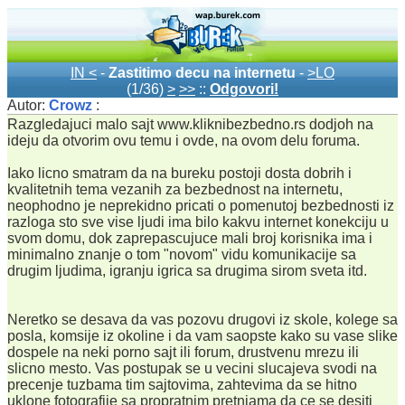
IN <
-
Zastitimo decu na internetu
-
>LO
(1/36)
>
>>
::
Odgovori!
Autor:
Crowz
:
Razgledajuci malo sajt www.kliknibezbedno.rs dodjoh na
ideju da otvorim ovu temu i ovde, na ovom delu foruma.
Iako licno smatram da na bureku postoji dosta dobrih i
kvalitetnih tema vezanih za bezbednost na internetu,
neophodno je neprekidno pricati o pomenutoj bezbednosti iz
razloga sto sve vise ljudi ima bilo kakvu internet konekciju u
svom domu, dok zaprepascujuce mali broj korisnika ima i
minimalno znanje o tom "novom" vidu komunikacije sa
drugim ljudima, igranju igrica sa drugima sirom sveta itd.
Neretko se desava da vas pozovu drugovi iz skole, kolege sa
posla, komsije iz okoline i da vam saopste kako su vase slike
dospele na neki porno sajt ili forum, drustvenu mrezu ili
slicno mesto. Vas postupak se u vecini slucajeva svodi na
precenje tuzbama tim sajtovima, zahtevima da se hitno
uklone fotografije sa propratnim pretnjama da ce se desiti