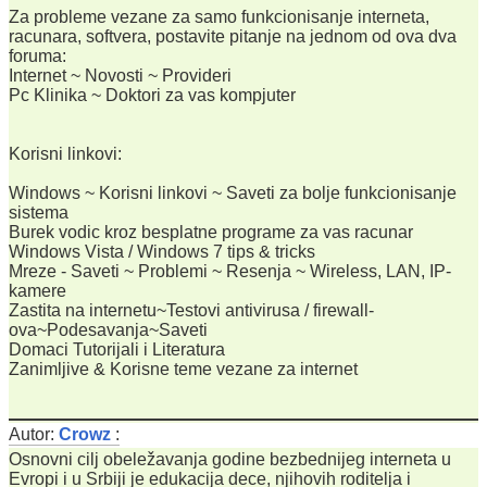
Za probleme vezane za samo funkcionisanje interneta,
racunara, softvera, postavite pitanje na jednom od ova dva
foruma:
Internet ~ Novosti ~ Provideri
Pc Klinika ~ Doktori za vas kompjuter
Korisni linkovi:
Windows ~ Korisni linkovi ~ Saveti za bolje funkcionisanje
sistema
Burek vodic kroz besplatne programe za vas racunar
Windows Vista / Windows 7 tips & tricks
Mreze - Saveti ~ Problemi ~ Resenja ~ Wireless, LAN, IP-
kamere
Zastita na internetu~Testovi antivirusa / firewall-
ova~Podesavanja~Saveti
Domaci Tutorijali i Literatura
Zanimljive & Korisne teme vezane za internet
Autor:
Crowz
:
Osnovni cilj obeležavanja godine bezbednijeg interneta u
Evropi i u Srbiji je edukacija dece, njihovih roditelja i