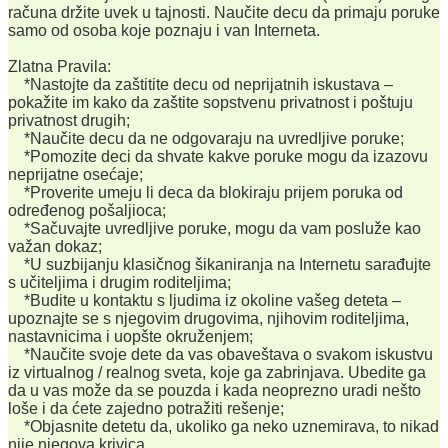
računa držite uvek u tajnosti. Naučite decu da primaju poruke
samo od osoba koje poznaju i van Interneta.
Zlatna Pravila:
*Nastojte da zaštitite decu od neprijatnih iskustava –
pokažite im kako da zaštite sopstvenu privatnost i poštuju
privatnost drugih;
*Naučite decu da ne odgovaraju na uvredljive poruke;
*Pomozite deci da shvate kakve poruke mogu da izazovu
neprijatne osećaje;
*Proverite umeju li deca da blokiraju prijem poruka od
određenog pošaljioca;
*Sačuvajte uvredljive poruke, mogu da vam posluže kao
važan dokaz;
*U suzbijanju klasičnog šikaniranja na Internetu sarađujte
s učiteljima i drugim roditeljima;
*Budite u kontaktu s ljudima iz okoline vašeg deteta –
upoznajte se s njegovim drugovima, njihovim roditeljima,
nastavnicima i uopšte okruženjem;
*Naučite svoje dete da vas obaveštava o svakom iskustvu
iz virtualnog / realnog sveta, koje ga zabrinjava. Ubedite ga
da u vas može da se pouzda i kada neoprezno uradi nešto
loše i da ćete zajedno potražiti rešenje;
*Objasnite detetu da, ukoliko ga neko uznemirava, to nikad
nije njegova krivica.