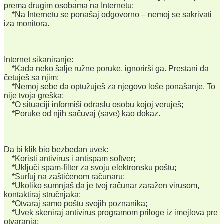
prema drugim osobama na Internetu;
*Na Internetu se ponašaj odgovorno – nemoj se sakrivati
iza monitora.
Internet sikaniranje:
*Kada neko šalje ružne poruke, ignorirši ga. Prestani da
četuješ sa njim;
*Nemoj sebe da optužuješ za njegovo loše ponašanje. To
nije tvoja greška;
*O situaciji informiši odraslu osobu kojoj veruješ;
*Poruke od njih sačuvaj (save) kao dokaz.
Da bi klik bio bezbedan uvek:
*Koristi antivirus i antispam softver;
*Uključi spam-filter za svoju elektronsku poštu;
*Surfuj na zaštićenom računaru;
*Ukoliko sumnjaš da je tvoj računar zaražen virusom,
kontaktiraj stručnjaka;
*Otvaraj samo poštu svojih poznanika;
*Uvek skeniraj antivirus programom priloge iz imejlova pre
otvaranja;