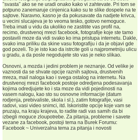
"svasta" ako se ne uradi onako kako vi zahtevate. Pri tom se
potpuno zanemaruje cinjenica kako su te slike dospele na te
sajtove. Naravno, kasno je da pokusavate da nadjete krivca,
u vecini slucajeva je to veoma tesko, gotovo nemoguce.
Treba imati u vidu da ukoliko ne zastitite vas profil na,
recimo, drustvenoj mrezi facebook, fotografije koje ste tamo
postavili moze da vidi svako ko ima pristupa internetu. Dakle,
svako ima priliku da skine vasu fotografiju i da je objavi gde
god pozeli. To je isto kao da istrcite goli u najprometniju ulicu
u gradu, a da posle negodujete sto vas je neko slikao.
Osnovni, a mozda i jedini problem je neznanje. Od velike je
vaznosti da se shvate opcije raznih sajtova, drustvenih
mreza, mail naloga kao i svega ostalog na internetu. Na
drustvenoj mrezi facebook postoje odredjena podesavanja
kojima odredjujete ko i sta moze da vidi pojedinosti na
vasem nalogu, kao sto su osnovne informacije (datum
rodjenja, prebivaliste, skola i sl.), zatim fotografije, vasi
radovi, vasi video snimci, itd. Iskoristite opcije koje vam se
pruzaju, na kraju krajeva, to radite radi vas samih da bi
izbegli moguce zloupotrebe. Za pitanja, probleme i savete
vezane za facebook, postoji tema na Burek Forumu:
Facebook ~ Univerzalna tema za pitanja i novosti