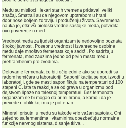
Medu su mislioci i lekari starih vremena pridavali veliki
značaj. Smatrali su da njegovom upotrebom u hrani
doprinose boljem zdravlju i produženju života. Savremena
nauka je, otkrivši biološki vredne sastojke meda, potvrdila
ovo poverenje u med.
Vrednost meda za ljudski organizam je nedovoljno poznata
širokoj javnosti. Posebnu vrednost i izvanredne osobine
medu daje mnoštvo fermenata koje sadrži. Po sadržaju
fermenata, med zauzima jedno od prvih mesta među
prehrambenim proizvodima.
Delovanje fermenata će biti očiglednije ako se uporedi sa
radom hemičara u laboratoriji. Saponifikacija se npr. izvodi u
laboratoriji, gde se masti saponifikuju na temperaturi od 100
stepeni C. Ista ta reakcija se odigrava u organizmu pod
dejstvom lipaze na telesnoj temperaturi. Bez fermenata
organizam ne bi mogao da primi hranu, a kamoli da je
prevede u oblik koji mu je potreban.
Minerali prisutni u medu su takođe vrlo važan sastojak. Oni
zajedno sa fermentima i vitaminima obezbeđuju normalne
funkcije nervnog sistema, disanje tkiva...