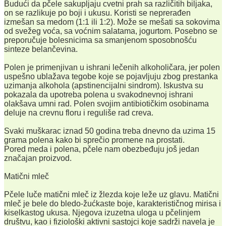
Budući da pčele sakupljaju cvetni prah sa različitih biljaka,
on se razlikuje po boji i ukusu. Koristi se neprerađen
izmešan sa medom (1:1 ili 1:2). Može se mešati sa sokovima
od svežeg voća, sa voćnim salatama, jogurtom. Posebno se
preporučuje bolesnicima sa smanjenom sposobnošću
sinteze belančevina.
Polen je primenjivan u ishrani lečenih alkoholičara, jer polen
uspešno ublažava tegobe koje se pojavljuju zbog prestanka
uzimanja alkohola (apstinencijalni sindrom). Iskustva su
pokazala da upotreba polena u svakodnevnoj ishrani
olakšava umni rad. Polen svojim antibiotičkim osobinama
deluje na crevnu floru i reguliše rad creva.
Svaki muškarac iznad 50 godina treba dnevno da uzima 15
grama polena kako bi sprečio promene na prostati.
Pored meda i polena, pčele nam obezbeđuju još jedan
značajan proizvod.
Matični mleč
Pčele luče matični mleč iz žlezda koje leže uz glavu. Matični
mleč je bele do bledo-žućkaste boje, karakterističnog mirisa i
kiselkastog ukusa. Njegova izuzetna uloga u pčelinjem
društvu, kao i fiziološki aktivni sastojci koje sadrži navela je