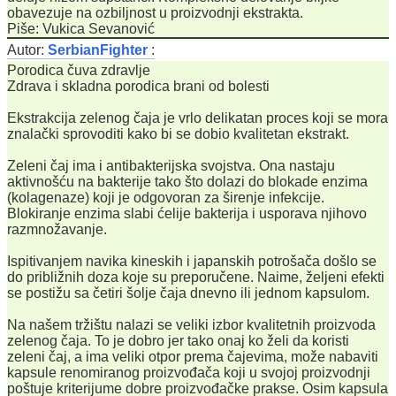
obavezuje na ozbiljnost u proizvodnji ekstrakta.
Piše: Vukica Sevanović
Autor:
SerbianFighter
:
Porodica čuva zdravlje
Zdrava i skladna porodica brani od bolesti
Ekstrakcija zelenog čaja je vrlo delikatan proces koji se mora
znalački sprovoditi kako bi se dobio kvalitetan ekstrakt.
Zeleni čaj ima i antibakterijska svojstva. Ona nastaju
aktivnošću na bakterije tako što dolazi do blokade enzima
(kolagenaze) koji je odgovoran za širenje infekcije.
Blokiranje enzima slabi ćelije bakterija i usporava njihovo
razmnožavanje.
Ispitivanjem navika kineskih i japanskih potrošača došlo se
do približnih doza koje su preporučene. Naime, željeni efekti
se postižu sa četiri šolje čaja dnevno ili jednom kapsulom.
Na našem tržištu nalazi se veliki izbor kvalitetnih proizvoda
zelenog čaja. To je dobro jer tako onaj ko želi da koristi
zeleni čaj, a ima veliki otpor prema čajevima, može nabaviti
kapsule renomiranog proizvođača koji u svojoj proizvodnji
poštuje kriterijume dobre proizvođačke prakse. Osim kapsula