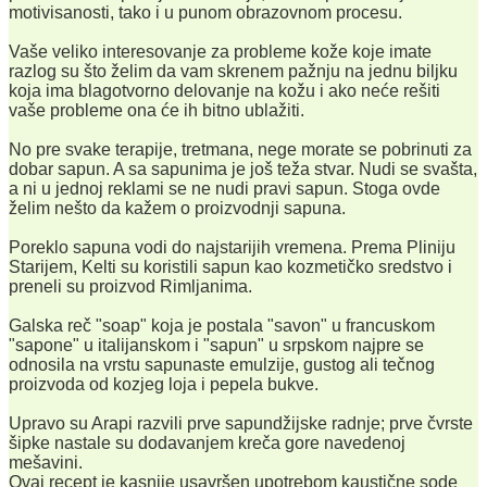
motivisanosti, tako i u punom obrazovnom procesu.
Vaše veliko interesovanje za probleme kože koje imate
razlog su što želim da vam skrenem pažnju na jednu biljku
koja ima blagotvorno delovanje na kožu i ako neće rešiti
vaše probleme ona će ih bitno ublažiti.
No pre svake terapije, tretmana, nege morate se pobrinuti za
dobar sapun. A sa sapunima je još teža stvar. Nudi se svašta,
a ni u jednoj reklami se ne nudi pravi sapun. Stoga ovde
želim nešto da kažem o proizvodnji sapuna.
Poreklo sapuna vodi do najstarijih vremena. Prema Pliniju
Starijem, Kelti su koristili sapun kao kozmetičko sredstvo i
preneli su proizvod Rimljanima.
Galska reč "soap" koja je postala "savon" u francuskom
"sapone" u italijanskom i "sapun" u srpskom najpre se
odnosila na vrstu sapunaste emulzije, gustog ali tečnog
proizvoda od kozjeg loja i pepela bukve.
Upravo su Arapi razvili prve sapundžijske radnje; prve čvrste
šipke nastale su dodavanjem kreča gore navedenoj
mešavini.
Ovaj recept je kasnije usavršen upotrebom kaustične sode