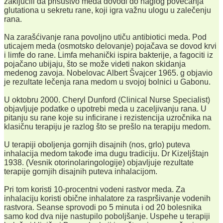
zaključili da prisustvo meda dovodi do naglog povećanja
glutationa u sekretu rane, koji igra važnu ulogu u zalečenju
rana.
Na zarašćivanje rana povoljno utiču antibiotici meda. Pod
uticajem meda (osmotsko delovanje) pojačava se dovod krvi
i limfe do rane. Limfa mehanički ispira bakterije, a fagociti iz
pojačano ubijaju, što se može videti nakon skidanja
medenog zavoja. Nobelovac Albert Švajcer 1965. g objavio
je rezultate lečenja rana medom u svojoj bolnici u Gabonu.
U oktobru 2000. Cheryl Dunford (Clinical Nurse Specialist)
objavljuje podatke o upotrebi meda u zaceljivanju rana. U
pitanju su rane koje su inficirane i rezistencija uzročnika na
klasičnu terapiju je razlog što se prešlo na terapiju medom.
U terapiji oboljenja gornjih disajnih (nos, grlo) puteva
inhalacija medom takođe ima dugu tradiciju. Dr Kizeljštajn
1938. (Vesnik otorinolaringologije) objavljuje rezultate
terapije gornjih disajnih puteva inhalacijom.
Pri tom koristi 10-procentni vodeni rastvor meda. Za
inhalaciju koristi obične inhalatore za raspršivanje vodenih
rastvora. Seanse sprovodi po 5 minuta i od 20 bolesnika
samo kod dva nije nastupilo poboljšanje. Uspehe u terapiji