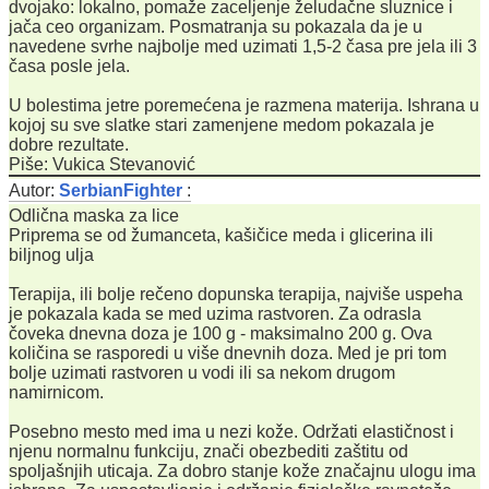
dvojako: lokalno, pomaže zaceljenje želudačne sluznice i
jača ceo organizam. Posmatranja su pokazala da je u
navedene svrhe najbolje med uzimati 1,5-2 časa pre jela ili 3
časa posle jela.
U bolestima jetre poremećena je razmena materija. Ishrana u
kojoj su sve slatke stari zamenjene medom pokazala je
dobre rezultate.
Piše: Vukica Stevanović
Autor:
SerbianFighter
:
Odlična maska za lice
Priprema se od žumanceta, kašičice meda i glicerina ili
biljnog ulja
Terapija, ili bolje rečeno dopunska terapija, najviše uspeha
je pokazala kada se med uzima rastvoren. Za odrasla
čoveka dnevna doza je 100 g - maksimalno 200 g. Ova
količina se rasporedi u više dnevnih doza. Med je pri tom
bolje uzimati rastvoren u vodi ili sa nekom drugom
namirnicom.
Posebno mesto med ima u nezi kože. Održati elastičnost i
njenu normalnu funkciju, znači obezbediti zaštitu od
spoljašnjih uticaja. Za dobro stanje kože značajnu ulogu ima