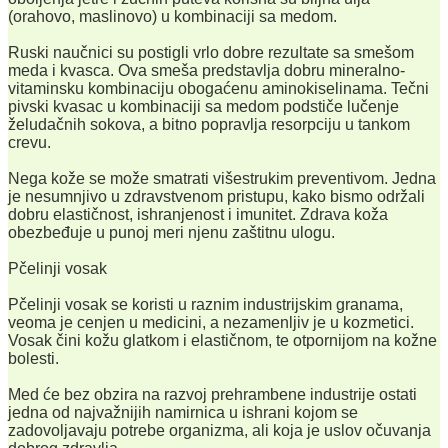
(orahovo, maslinovo) u kombinaciji sa medom.
Ruski naučnici su postigli vrlo dobre rezultate sa smešom
meda i kvasca. Ova smeša predstavlja dobru mineralno-
vitaminsku kombinaciju obogaćenu aminokiselinama. Tečni
pivski kvasac u kombinaciji sa medom podstiče lučenje
želudačnih sokova, a bitno popravlja resorpciju u tankom
crevu.
Nega kože se može smatrati višestrukim preventivom. Jedna
je nesumnjivo u zdravstvenom pristupu, kako bismo održali
dobru elastičnost, ishranjenost i imunitet. Zdrava koža
obezbeđuje u punoj meri njenu zaštitnu ulogu.
Pčelinji vosak
Pčelinji vosak se koristi u raznim industrijskim granama,
veoma je cenjen u medicini, a nezamenljiv je u kozmetici.
Vosak čini kožu glatkom i elastičnom, te otpornijom na kožne
bolesti.
Med će bez obzira na razvoj prehrambene industrije ostati
jedna od najvažnijih namirnica u ishrani kojom se
zadovoljavaju potrebe organizma, ali koja je uslov očuvanja