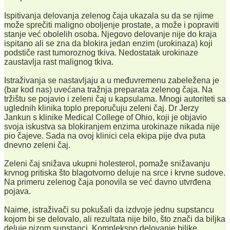
Ispitivanja delovanja zelenog čaja ukazala su da se njime
može sprečiti maligno oboljenje prostate, a može i popraviti
stanje već obolelih osoba. Njegovo delovanje nije do kraja
ispitano ali se zna da blokira jedan enzim (urokinaza) koji
podstiče rast tumoroznog tkiva. Nedostatak urokinaze
zaustavlja rast malignog tkiva.
Istraživanja se nastavljaju a u međuvremenu zabeležena je
(bar kod nas) uvećana tražnja preparata zelenog čaja. Na
tržištu se pojavio i zeleni čaj u kapsulama. Mnogi autoriteti sa
uglednih klinika toplo preporučuju zeleni čaj. Dr Jerzy
Jankun s klinike Medical College of Ohio, koji je objavio
svoja iskustva sa blokiranjem enzima urokinaze nikada nije
pio čajeve. Sada na ovoj klinici cela ekipa pije dva puta
dnevno zeleni čaj.
Zeleni čaj snižava ukupni holesterol, pomaže snižavanju
krvnog pritiska što blagotvorno deluje na srce i krvne sudove.
Na primeru zelenog čaja ponovila se već davno utvrđena
pojava.
Naime, istraživači su pokušali da izdvoje jednu supstancu
kojom bi se delovalo, ali rezultata nije bilo, što znači da biljka
deluje nizom supstanci. Kompleksno delovanje biljke