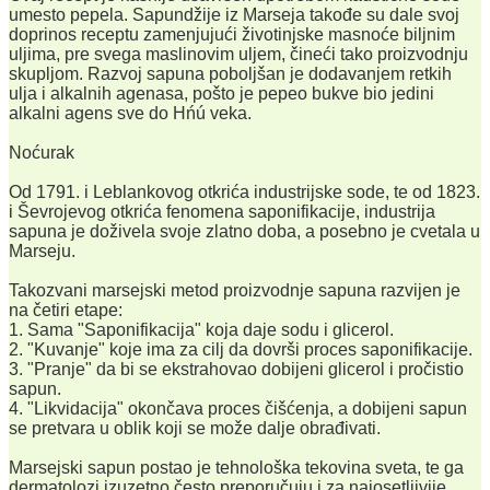
umesto pepela. Sapundžije iz Marseja takođe su dale svoj
doprinos receptu zamenjujući životinjske masnoće biljnim
uljima, pre svega maslinovim uljem, čineći tako proizvodnju
skupljom. Razvoj sapuna poboljšan je dodavanjem retkih
ulja i alkalnih agenasa, pošto je pepeo bukve bio jedini
alkalni agens sve do Hńú veka.
Noćurak
Od 1791. i Leblankovog otkrića industrijske sode, te od 1823.
i Ševrojevog otkrića fenomena saponifikacije, industrija
sapuna je doživela svoje zlatno doba, a posebno je cvetala u
Marseju.
Takozvani marsejski metod proizvodnje sapuna razvijen je
na četiri etape:
1. Sama "Saponifikacija" koja daje sodu i glicerol.
2. "Kuvanje" koje ima za cilj da dovrši proces saponifikacije.
3. "Pranje" da bi se ekstrahovao dobijeni glicerol i pročistio
sapun.
4. "Likvidacija" okončava proces čišćenja, a dobijeni sapun
se pretvara u oblik koji se može dalje obrađivati.
Marsejski sapun postao je tehnološka tekovina sveta, te ga
dermatolozi izuzetno često preporučuju i za najosetljivije