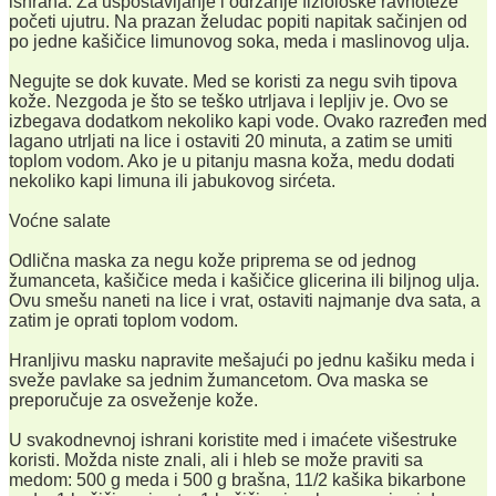
ishrana. Za uspostavljanje i održanje fiziološke ravnoteže
početi ujutru. Na prazan želudac popiti napitak sačinjen od
po jedne kašičice limunovog soka, meda i maslinovog ulja.
Negujte se dok kuvate. Med se koristi za negu svih tipova
kože. Nezgoda je što se teško utrljava i lepljiv je. Ovo se
izbegava dodatkom nekoliko kapi vode. Ovako razređen med
lagano utrljati na lice i ostaviti 20 minuta, a zatim se umiti
toplom vodom. Ako je u pitanju masna koža, medu dodati
nekoliko kapi limuna ili jabukovog sirćeta.
Voćne salate
Odlična maska za negu kože priprema se od jednog
žumanceta, kašičice meda i kašičice glicerina ili biljnog ulja.
Ovu smešu naneti na lice i vrat, ostaviti najmanje dva sata, a
zatim je oprati toplom vodom.
Hranljivu masku napravite mešajući po jednu kašiku meda i
sveže pavlake sa jednim žumancetom. Ova maska se
preporučuje za osveženje kože.
U svakodnevnoj ishrani koristite med i imaćete višestruke
koristi. Možda niste znali, ali i hleb se može praviti sa
medom: 500 g meda i 500 g brašna, 11/2 kašika bikarbone