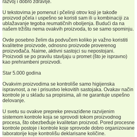
razvoj i dobro zdravlje.
U tekstovima je pomenut i pčelinji otrov koji je takođe
proizvod pčela i uspešno se koristi sam ili u kombinaciji za
ublažavanje tegoba reumatičnih oboljenja. Budući da na
našem tržištu nema ovakvih proizvoda, to se samo spominju.
Ovde posebno želim da podvučem koliko je važno koristiti
kvalitetne proizvode, odnosno proizvode proverenog
proizvođača. Naime, aktivni sastojci su nepostojani.
Proizvodi se po pravilu stavljaju u promet (što je ispravno)
kao prehrambeni proizvodi.
Star 5.000 godina
Ovakvim proizvodima se kontroliše samo higijenska
ispravnost, a ne i prisustvo lekovitih sastojaka. Ovakav način
kontrole je u skladu sa propisima, ali ne garantuje uspešno
delovanje.
U svetu su ovakve prepreke prevaziđene razvijenim
sistemom kontrole koja se sprovodi tokom proizvodnog
procesa, što obezbeđuje kvalitetan proizvod. Pored procesne
kontrole postoje i kontrole koje sprovode dobro organizovane
laboratorije koje kontrolišu deklarisane količine.