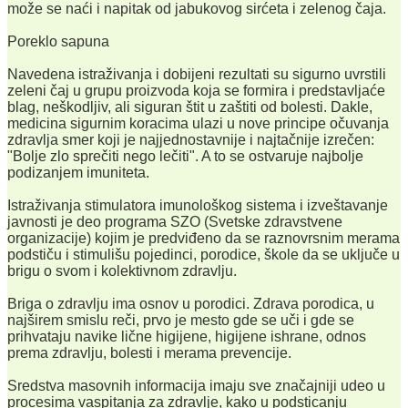
može se naći i napitak od jabukovog sirćeta i zelenog čaja.
Poreklo sapuna
Navedena istraživanja i dobijeni rezultati su sigurno uvrstili
zeleni čaj u grupu proizvoda koja se formira i predstavljaće
blag, neškodljiv, ali siguran štit u zaštiti od bolesti. Dakle,
medicina sigurnim koracima ulazi u nove principe očuvanja
zdravlja smer koji je najjednostavnije i najtačnije izrečen:
"Bolje zlo sprečiti nego lečiti". A to se ostvaruje najbolje
podizanjem imuniteta.
Istraživanja stimulatora imunološkog sistema i izveštavanje
javnosti je deo programa SZO (Svetske zdravstvene
organizacije) kojim je predviđeno da se raznovrsnim merama
podstiču i stimulišu pojedinci, porodice, škole da se uključe u
brigu o svom i kolektivnom zdravlju.
Briga o zdravlju ima osnov u porodici. Zdrava porodica, u
najširem smislu reči, prvo je mesto gde se uči i gde se
prihvataju navike lične higijene, higijene ishrane, odnos
prema zdravlju, bolesti i merama prevencije.
Sredstva masovnih informacija imaju sve značajniji udeo u
procesima vaspitanja za zdravlje, kako u podsticanju