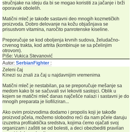
stručnjake na ideju da bi se mogao koristiti za jačanje i brži
oporavak obolelih.
Matični mleč je takođe sastavni deo mnogih kozmetičkih
proizvoda. Dobro delovanje na kožu objašnjava se
prisustvom vitamina, naročito panrotenske kiseline.
Preporučuje se kod oboljenja krvnih sudova, želudačno-
crvenog trakta, kod artrita (kombinuje se sa pčelinjim
otrovom).
Piše: Vukica Stevanović
Autor:
SerbianFighter
:
Zeleni čaj
Kinezi su znali za čaj u najdavnijim vremenima
Matični mleč je nestabilan, pa se preporučuje mešanje sa
medom kako bi se sačuvali svi lekoviti sastojci. Oblik u
kojem se matični mleč danas najčešće nalazi i sastavni je do
mnogih preparata je liofiliziran...
Ako ovim proizvodima dodamo i propolis koji je takođe
proizvod pčela, možemo slobodno reći da nam pčele daruju
izuzetna profilaktička sredstva, kojima ćemo ojačati svoj
organizam i zaštiti se od bolesti, a deci obezbediti pravilan