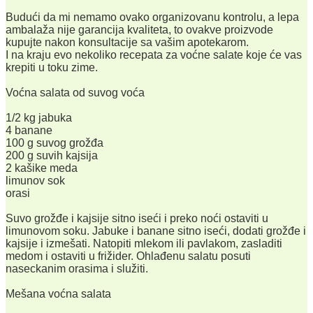
Budući da mi nemamo ovako organizovanu kontrolu, a lepa
ambalaža nije garancija kvaliteta, to ovakve proizvode
kupujte nakon konsultacije sa vašim apotekarom.
I na kraju evo nekoliko recepata za voćne salate koje će vas
krepiti u toku zime.
Voćna salata od suvog voća
1/2 kg jabuka
4 banane
100 g suvog grožđa
200 g suvih kajsija
2 kašike meda
limunov sok
orasi
Suvo grožđe i kajsije sitno iseći i preko noći ostaviti u
limunovom soku. Jabuke i banane sitno iseći, dodati grožđe i
kajsije i izmešati. Natopiti mlekom ili pavlakom, zasladiti
medom i ostaviti u frižider. Ohlađenu salatu posuti
naseckanim orasima i služiti.
Mešana voćna salata