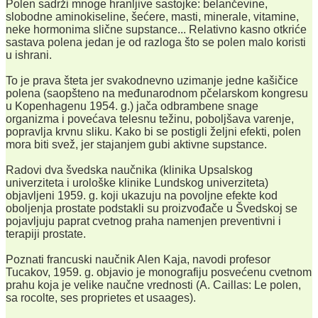
Polen sadrži mnoge hranljive sastojke: belančevine,
slobodne aminokiseline, šećere, masti, minerale, vitamine,
neke hormonima slične supstance... Relativno kasno otkriće
sastava polena jedan je od razloga što se polen malo koristi
u ishrani.
To je prava šteta jer svakodnevno uzimanje jedne kašičice
polena (saopšteno na međunarodnom pčelarskom kongresu
u Kopenhagenu 1954. g.) jača odbrambene snage
organizma i povećava telesnu težinu, poboljšava varenje,
popravlja krvnu sliku. Kako bi se postigli željni efekti, polen
mora biti svež, jer stajanjem gubi aktivne supstance.
Radovi dva švedska naučnika (klinika Upsalskog
univerziteta i urološke klinike Lundskog univerziteta)
objavljeni 1959. g. koji ukazuju na povoljne efekte kod
oboljenja prostate podstakli su proizvođače u Švedskoj se
pojavljuju paprat cvetnog praha namenjen preventivni i
terapiji prostate.
Poznati francuski naučnik Alen Kaja, navodi profesor
Tucakov, 1959. g. objavio je monografiju posvećenu cvetnom
prahu koja je velike naučne vrednosti (A. Caillas: Le polen,
sa rocolte, ses proprietes et usaages).