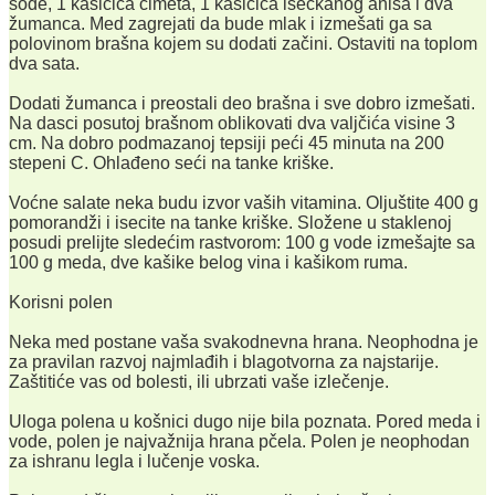
sode, 1 kašičica cimeta, 1 kašičica iseckanog anisa i dva
žumanca. Med zagrejati da bude mlak i izmešati ga sa
polovinom brašna kojem su dodati začini. Ostaviti na toplom
dva sata.
Dodati žumanca i preostali deo brašna i sve dobro izmešati.
Na dasci posutoj brašnom oblikovati dva valjčića visine 3
cm. Na dobro podmazanoj tepsiji peći 45 minuta na 200
stepeni C. Ohlađeno seći na tanke kriške.
Voćne salate neka budu izvor vaših vitamina. Oljuštite 400 g
pomorandži i isecite na tanke kriške. Složene u staklenoj
posudi prelijte sledećim rastvorom: 100 g vode izmešajte sa
100 g meda, dve kašike belog vina i kašikom ruma.
Korisni polen
Neka med postane vaša svakodnevna hrana. Neophodna je
za pravilan razvoj najmlađih i blagotvorna za najstarije.
Zaštitiće vas od bolesti, ili ubrzati vaše izlečenje.
Uloga polena u košnici dugo nije bila poznata. Pored meda i
vode, polen je najvažnija hrana pčela. Polen je neophodan
za ishranu legla i lučenje voska.