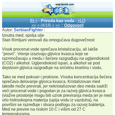
IN <
-
Priroda kao vođa
-
>LO
<<
<
(4/18)
>
>>
::
Odgovori!
Autor:
SerbianFighter
:
Iznutra med, spolja ulje
Stari Rimljani verovali da omogućava dugovečnost
Visok procenat vode sprečava kristalizaciju, ali lakše
"provri". Vrenje izazivaju gljivice kvasca koje se
razmnožavaju u medu i šećere razgrađuju na ugljendioksid
(CO2) i alkohol. Ugljendioksid ispari, a alkohol se pod
dejstvom gljivica razgrađuje na sirćetnu kiselinu i vodu.
Tako se med pokvari i prokisne. Visoka koncentracija šećera
sprečava delovanje gljivica kvasca. Kristalizovan med
takođe može previrati, jer nekristalizovan deo meda sadrži
veći procenat vode i pogodan je za razvoj gljivica kvasca
(vlažne prostorije mogu biti uzrok previranja meda jer je med
vrlo hidroskopna materija (upija vodu iz vazduha), na
površini se razređuje i stvara podlogu za razvoj bakterija.
Med ne previre na niskim 10 C i višim od 27 C
temperaturama.