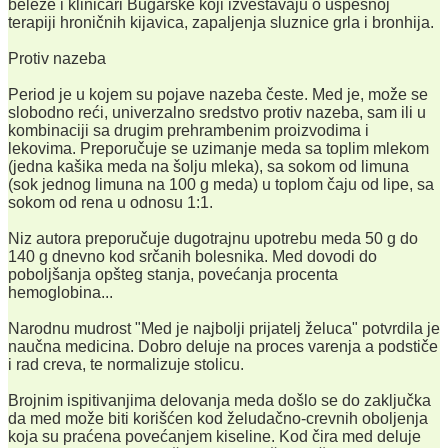
beleže i kliničari Bugarske koji izveštavaju o uspešnoj
terapiji hroničnih kijavica, zapaljenja sluznice grla i bronhija.
Protiv nazeba
Period je u kojem su pojave nazeba česte. Med je, može se
slobodno reći, univerzalno sredstvo protiv nazeba, sam ili u
kombinaciji sa drugim prehrambenim proizvodima i
lekovima. Preporučuje se uzimanje meda sa toplim mlekom
(jedna kašika meda na šolju mleka), sa sokom od limuna
(sok jednog limuna na 100 g meda) u toplom čaju od lipe, sa
sokom od rena u odnosu 1:1.
Niz autora preporučuje dugotrajnu upotrebu meda 50 g do
140 g dnevno kod srčanih bolesnika. Med dovodi do
poboljšanja opšteg stanja, povećanja procenta
hemoglobina...
Narodnu mudrost "Med je najbolji prijatelj želuca" potvrdila je
naučna medicina. Dobro deluje na proces varenja a podstiče
i rad creva, te normalizuje stolicu.
Brojnim ispitivanjima delovanja meda došlo se do zaključka
da med može biti korišćen kod želudačno-crevnih oboljenja
koja su praćena povećanjem kiseline. Kod čira med deluje