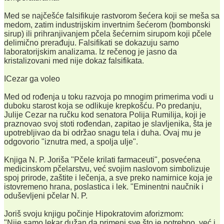
Med se najčešće falsifikuje rastvorom šećera koji se meša sa
medom, zatim industrijskim invertnim šećerom (bombonski
sirup) ili prihranjivanjem pčela šećernim sirupom koji pčele
delimično prerađuju. Falsifikati se dokazuju samo
laboratorijskim analizama. Iz rečenog je jasno da
kristalizovani med nije dokaz falsifikata.
ICezar ga voleo
Med od rođenja u toku razvoja po mnogim primerima vodi u
duboku starost koja se odlikuje krepkošću. Po predanju,
Julije Cezar na ručku kod senatora Polija Rumilija, koji je
praznovao svoj stoti rođendan, zapitao je slavljenika, šta je
upotrebljivao da bi održao snagu tela i duha. Ovaj mu je
odgovorio "iznutra med, a spolja ulje".
Knjiga N. P. Joriša "Pčele krilati farmaceuti", posvećena
medicinskom pčelarstvu, već svojim naslovom simbolizuje
spoj prirode, zaštite i lečenja, a sve preko namirnice koja je
istovremeno hrana, poslastica i lek. "Eminentni naučnik i
oduševljeni pčelar N. P.
Joriš svoju knjigu počinje Hipokratovim aforizmom:
"Nije samo lekar dužan da primeni sve što je potrebno, već i