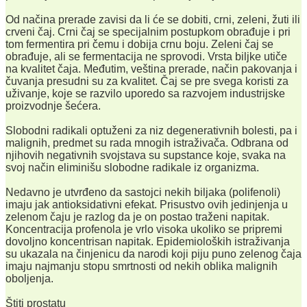
Od načina prerade zavisi da li će se dobiti, crni, zeleni, žuti ili
crveni čaj. Crni čaj se specijalnim postupkom obrađuje i pri
tom fermentira pri čemu i dobija crnu boju. Zeleni čaj se
obrađuje, ali se fermentacija ne sprovodi. Vrsta biljke utiče
na kvalitet čaja. Međutim, veština prerade, način pakovanja i
čuvanja presudni su za kvalitet. Čaj se pre svega koristi za
uživanje, koje se razvilo uporedo sa razvojem industrijske
proizvodnje šećera.
Slobodni radikali optuženi za niz degenerativnih bolesti, pa i
malignih, predmet su rada mnogih istraživača. Odbrana od
njihovih negativnih svojstava su supstance koje, svaka na
svoj način eliminišu slobodne radikale iz organizma.
Nedavno je utvrđeno da sastojci nekih biljaka (polifenoli)
imaju jak antioksidativni efekat. Prisustvo ovih jedinjenja u
zelenom čaju je razlog da je on postao traženi napitak.
Koncentracija profenola je vrlo visoka ukoliko se pripremi
dovoljno koncentrisan napitak. Epidemioloških istraživanja
su ukazala na činjenicu da narodi koji piju puno zelenog čaja
imaju najmanju stopu smrtnosti od nekih oblika malignih
oboljenja.
Štiti prostatu