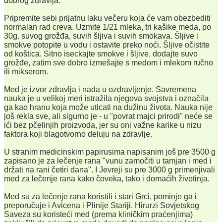
dobrog zdravlja.
Pripremite sebi prijatnu laku večeru koja će vam obezbediti
normalan rad creva. Uzmite 1/21 mleka, tri kašike meda, po
30g. suvog grožđa, suvih šljiva i suvih smokava. Šljive i
smokve potopite u vodu i ostavite preko noći. Šljive očistite
od koštica. Sitno iseckajte smokve i šljive, dodajte suvo
grožđe, zatim sve dobro izmešajte s medom i mlekom ručno
ili mikserom.
Med je izvor zdravlja i nada u ozdravljenje. Savremena
nauka je u velikoj meri istražila njegova svojstva i označila
ga kao hranu koja može uticati na dužinu života. Nauka nije
još rekla sve, ali sigurno je - u "povrat majci prirodi" neće se
ići bez pčelinjih proizvoda, jer su oni važne karike u nizu
faktora koji blagotvorno deluju na zdravlje.
U stranim medicinskim papirusima napisanim još pre 3500 g
zapisano je za lečenje rana "vunu zamočiti u tamjan i med i
držati na rani četiri dana". I Jevreji su pre 3000 g primenjivali
med za lečenje rana kako čoveka, tako i domaćih životinja.
Med su za lečenje rana koristili i stari Grci, pominje ga i
preporučuje i Avicena i Plinije Stariji. Hirurzi Sovjetskog
Saveza su koristeći med (prema kliničkim praćenjima)