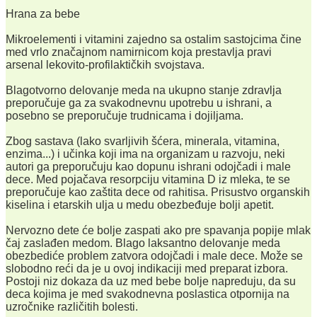
Hrana za bebe
Mikroelementi i vitamini zajedno sa ostalim sastojcima čine
med vrlo značajnom namirnicom koja prestavlja pravi
arsenal lekovito-profilaktičkih svojstava.
Blagotvorno delovanje meda na ukupno stanje zdravlja
preporučuje ga za svakodnevnu upotrebu u ishrani, a
posebno se preporučuje trudnicama i dojiljama.
Zbog sastava (lako svarljivih šćera, minerala, vitamina,
enzima...) i učinka koji ima na organizam u razvoju, neki
autori ga preporučuju kao dopunu ishrani odojčadi i male
dece. Med pojačava resorpciju vitamina D iz mleka, te se
preporučuje kao zaštita dece od rahitisa. Prisustvo organskih
kiselina i etarskih ulja u medu obezbeđuje bolji apetit.
Nervozno dete će bolje zaspati ako pre spavanja popije mlak
čaj zaslađen medom. Blago laksantno delovanje meda
obezbediće problem zatvora odojčadi i male dece. Može se
slobodno reći da je u ovoj indikaciji med preparat izbora.
Postoji niz dokaza da uz med bebe bolje napreduju, da su
deca kojima je med svakodnevna poslastica otpornija na
uzročnike različitih bolesti.