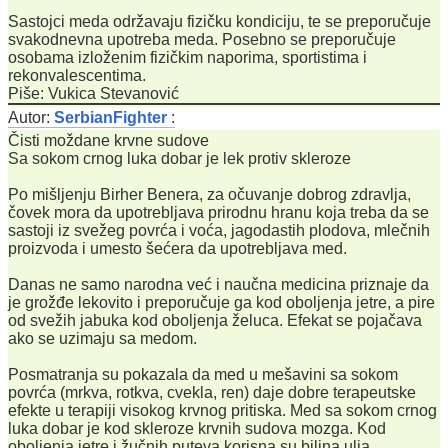
Sastojci meda održavaju fizičku kondiciju, te se preporučuje
svakodnevna upotreba meda. Posebno se preporučuje
osobama izloženim fizičkim naporima, sportistima i
rekonvalescentima.
Piše: Vukica Stevanović
Autor:
SerbianFighter
:
Čisti moždane krvne sudove
Sa sokom crnog luka dobar je lek protiv skleroze
Po mišljenju Birher Benera, za očuvanje dobrog zdravlja,
čovek mora da upotrebljava prirodnu hranu koja treba da se
sastoji iz svežeg povrća i voća, jagodastih plodova, mlečnih
proizvoda i umesto šećera da upotrebljava med.
Danas ne samo narodna već i naučna medicina priznaje da
je grožđe lekovito i preporučuje ga kod oboljenja jetre, a pire
od svežih jabuka kod oboljenja želuca. Efekat se pojačava
ako se uzimaju sa medom.
Posmatranja su pokazala da med u mešavini sa sokom
povrća (mrkva, rotkva, cvekla, ren) daje dobre terapeutske
efekte u terapiji visokog krvnog pritiska. Med sa sokom crnog
luka dobar je kod skleroze krvnih sudova mozga. Kod
oboljenja jetre i žučnih puteva korisna su biljna ulja