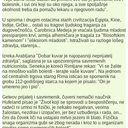
bolesnik, i svi oni koji su oko njega, a sve spoljašnje
okolnosti treba da pomažu lekaru u njegovom radu".
U spisima i drugim ostacima starih civilizacija Egipta, Kine,
Indije, Grčke... ostali su tragovi ljudskog traganja za
dugovečnošću. Čarobnica Medeja je vraćala ljudima mladost
presipanjem krvi, armija alhemičara je tragala za "filosofskim
kamenom" i "eliksirom mladosti". Istraživali su razloge lošeg
zdravlja, starenja...
Izreka Arabljana "Dobar kuvar je najopasniji neprijatelj
zdravlja", saglasna je sa upozorenjima savremenih
nutricionista. Seneka je koreći Rimljane rekao: "Vi se žalite
na mnoštvo vaših bolesti - terajte vaše kuvare". Na jednom
od centralnih trgova starog Rima isticao se spomenik na
grobu 112-godišnjeg starca na kojem je pisalo: "On je
umereno jeo i pio".
Geteov prijatelj i savremenik, čuveni nemački naučnik
Hufeland pisao je "Život koji se sprovodi u besposličenju, ne
radeći ni umno ni fizički, je nekako negativan, veoma
žalostan, nezdrav i izopačen, jer bez uzbuđenja i rada, on...
čini da čovek liči na ustajalo mrtvo jezero ili blato. Fizička
snaga organizma gubi se zbog nerada i kroz to u organizam
prodire seme svemogućih bolesti".