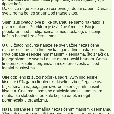
tipove kože.
Dakle, za negu kože prvo i osnovno je dobar sapun. Danas u
svetu nema boljeg sapuna od marsejskog.
Sjajni žuti cvetovi ove biljke otvaraju se samo nakratko, s
prvim mrakom. Poreklom je iz Južne Amerike. Bio je
popularan među Indijancima, između ostalog, u lečenju
kožnih bolesti i zalečenju rana.
U ulju žutog noćurka nalaze se dve važne nezasićene
masne kiseline: alfa linolenska i gama linolenska kiselina.
Prva pripada esencijelnim masnim kiselinama, što znači da
je organizam ne stvara i da se mora unositi hranom. Gama
linolensku kiselinu organizam može proizvesti, ali pod
idealnim uslovima.
Ulje dobijeno iz žutog noćurka sadrži 72% linolenske
kiseline i 9% gama linolenske kiseline zbog čega se ova
biljka smatra najbogatijim izvorom esencijelnih masnih
kiselina. One imaju osobine antioksidanasa i samim tim
neutrališu slobodne radikale koji su uzrok mnogih
poremećaja u organizmu.
Naša ishrana je siromašna nezasićenim masnim kiselinama.
Stoga ih moramo unositi izmenom načina ishrane, odnosno