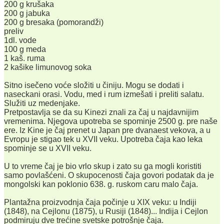
200 g krušaka
200 g jabuka
200 g bresaka (pomorandži)
preliv
1dl. vode
100 g meda
1 kaš. ruma
2 kašike limunovog soka
Sitno isečeno voće složiti u činiju. Mogu se dodati i
naseckani orasi. Vodu, med i rum izmešati i preliti salatu.
Služiti uz medenjake.
Pretpostavlja se da su Kinezi znali za čaj u najdavnijim
vremenima. Njegova upotreba se spominje 2500 g. pre naše
ere. Iz Kine je čaj prenet u Japan pre dvanaest vekova, a u
Evropu je stigao tek u XVII veku. Upotreba čaja kao leka
spominje se u XVII veku.
U to vreme čaj je bio vrlo skup i zato su ga mogli koristiti
samo povlašćeni. O skupocenosti čaja govori podatak da je
mongolski kan poklonio 638. g. ruskom caru malo čaja.
Plantažna proizvodnja čaja počinje u XIX veku: u Indiji
(1848), na Cejlonu (1875), u Rusiji (1848)... Indija i Cejlon
podmiruju dve trećine svetske potrošnje čaja.