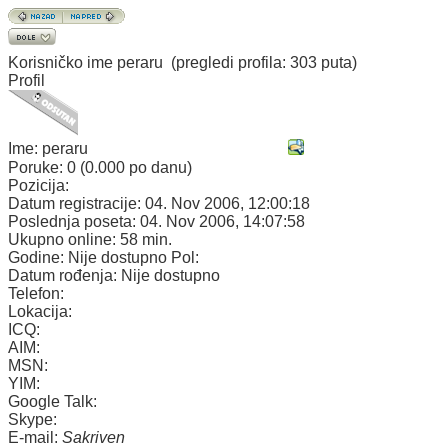
Korisničko ime
peraru
(pregledi profila: 303 puta)
Profil
Ime:
peraru
Poruke:
0 (0.000 po danu)
Pozicija:
Datum registracije:
04. Nov 2006, 12:00:18
Poslednja poseta:
04. Nov 2006, 14:07:58
Ukupno online:
58 min.
Godine:
Nije dostupno
Pol:
Datum rođenja:
Nije dostupno
Telefon:
Lokacija:
ICQ:
AIM:
MSN:
YIM:
Google Talk:
Skype:
E-mail:
Sakriven