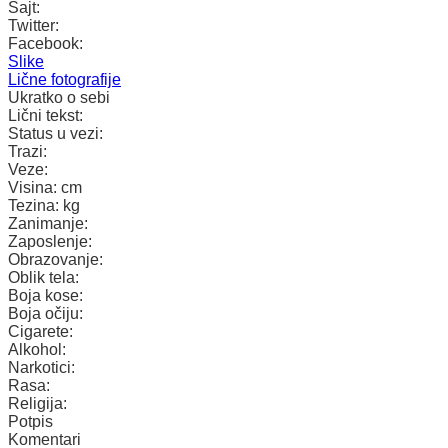
Sajt:
Twitter:
Facebook:
Slike
Lične fotografije
Ukratko o sebi
Lični tekst:
Status u vezi:
Trazi:
Veze:
Visina:
cm
Tezina:
kg
Zanimanje:
Zaposlenje:
Obrazovanje:
Oblik tela:
Boja kose:
Boja očiju:
Cigarete:
Alkohol:
Narkotici:
Rasa:
Religija:
Potpis
Komentari