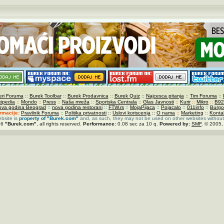
ri Foruma
::
Burek Toolbar
::
Burek Prodavnica
::
Burek Quiz
::
Najcesca pitanja
::
Tim Foruma
::
kipedia
::
Mondo
::
Press
::
Naša mreža
::
Sportska Centrala
::
Glas Javnosti
::
Kurir
::
Mikro
::
B92
ova godina Beograd
::
nova godina restorani
::
FTW.rs
::
MojaPijaca
::
Pojacalo
::
011info
::
Burgo
ormacije:
Pravilnik Foruma
::
Politika privatnosti
::
Uslovi koriscenja
::
O nama
::
Marketing
::
Konta
ebsite is
property of
"Burek.com"
and, as such, they may not be used on other websites without
26
"Burek.com"
, all rights reserved.
Performance:
0.08 sec za 10 q.
Powered by:
SMF
. © 2005