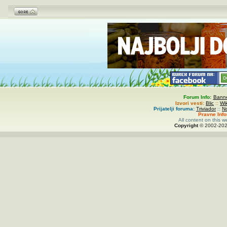
Forum Info:
Banne
Izvori vesti:
Blic
::
Wi
Prijatelji foruma:
Triviador
::
N
Pravne Inf
All content on this w
Copyright
© 2002-
20