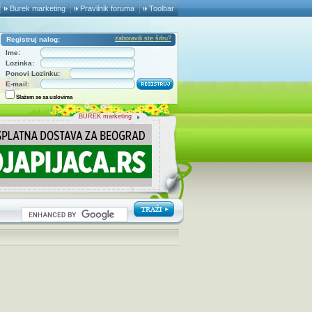
Burek marketing
Pravilnik foruma
Toolbar
zaboravili ste šifru?
Registruj nalog:
Ime:
Lozinka:
Ponovi Lozinku:
E-mail:
Slažem se sa uslovima
BUREK marketing