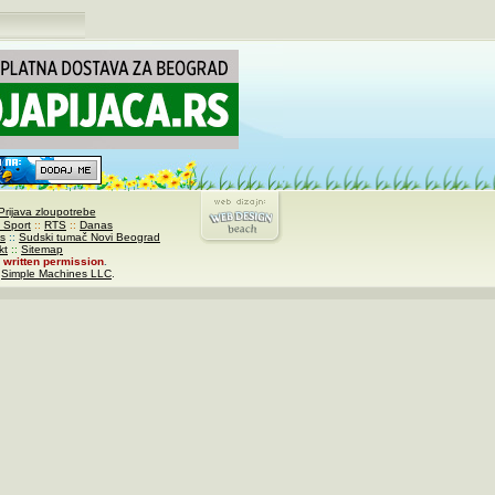
Prijava zloupotrebe
 Sport
::
RTS
::
Danas
s
::
Sudski tumač Novi Beograd
kt
::
Sitemap
written permission
.
,
Simple Machines LLC
.