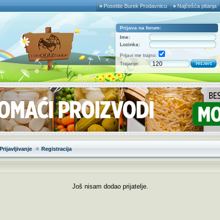
Posetite Burek Prodavnicu
Najčešća pitanja
Prijava na forum:
Ime:
Lozinka:
Prijavi me trajno:
Trajanje:
Prijavljivanje
Registracija
Još nisam dodao prijatelje.