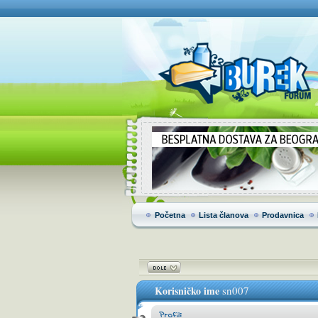
Početna
Lista članova
Prodavnica
Korisničko ime
sn007