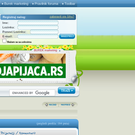
Burek marketing
Pravilnik foruma
Toolbar
zaboravili ste šifru?
Registruj nalog:
Ime:
Lozinka:
Ponovi Lozinku:
E-mail:
Slažem se sa uslovima
BUREK marketing
(pregledi profila: 184 puta)