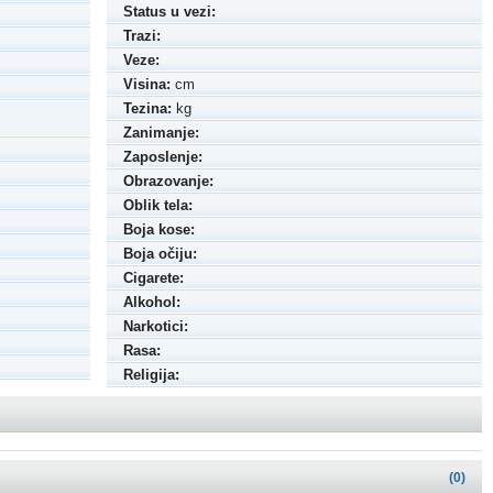
Status u vezi:
Trazi:
Veze:
Visina:
cm
Tezina:
kg
Zanimanje:
Zaposlenje:
Obrazovanje:
Oblik tela:
Boja kose:
Boja očiju:
Cigarete:
Alkohol:
Narkotici:
Rasa:
Religija:
(0)