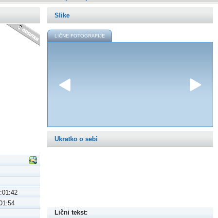
Slike
LIČNE FOTOGRAFIJE
Ukratko o sebi
:01:42
01:54
Lični tekst: