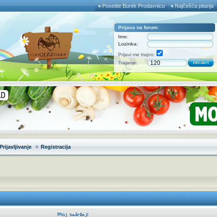
Posetite Burek Prodavnicu
Najčešća pitanja
Prijava na forum:
Ime:
Lozinka:
Prijavi me trajno:
Trajanje:
Prijavljivanje
Registracija