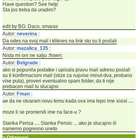
Have question? See help
Sta jos treba da uradim?
edit by BG: Daco, smaras
Autor:
neverina
:
Da odes na svoj mail i kliknes na link sto su ti poslali
Autor:
mazalica_135
:
Nista mi oni ne salju :frown:
Autor:
Belgrade
:
ako si popunila podatke i upisala pravu mail adresu poslali
su ti konfirmacioni mail (stize za najvise minut-dva, probano
vise puta), proveri eventualno spam folder, da ti nije
prebacen mail tu slucajno
Autor:
Fman
:
ae da ne otvaram novu temu kada ova ima lepo ime xixixi ....
moze li se promeniti ime na face-u ?
Stanka Perisa .... Stanka Perisic ... ako je slucajno ili
namerno pogresno uneto
> Odgovori