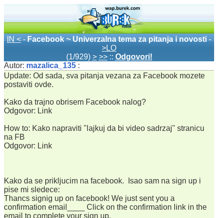
IN <
-
Facebook ~ Univerzalna tema za pitanja i novosti
-
>LO
(1/929)
>
>>
::
Odgovori!
Autor:
mazalica_135
:
Update: Od sada, sva pitanja vezana za Facebook mozete
postaviti ovde.
Kako da trajno obrisem Facebook nalog?
Odgovor: Link
How to: Kako napraviti "lajkuj da bi video sadrzaj" stranicu
na FB
Odgovor: Link
Kako da se prikljucim na facebook. Isao sam na sign up i
pise mi sledece:
Thancs signig up on facebook! We just sent you a
confirmation email____ Click on the confirmation link in the
email to complete your sign up.