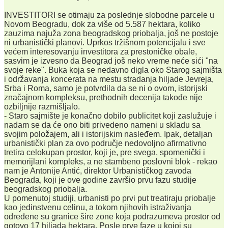
INVESTITORI se otimaju za poslednje slobodne parcele u
Novom Beogradu, dok za više od 5.587 hektara, koliko
zauzima najuža zona beogradskog priobalja, još ne postoje
ni urbanistički planovi. Uprkos tržišnom potencijalu i sve
većem interesovanju investitora za prestoničke obale,
sasvim je izvesno da Beograd još neko vreme neće sići "na
svoje reke". Buka koja se nedavno digla oko Starog sajmišta
i održavanja koncerata na mestu stradanja hiljade Jevreja,
Srba i Roma, samo je potvrdila da se ni o ovom, istorijski
značajnom kompleksu, prethodnih decenija takođe nije
ozbiljnije razmišljalo.
- Staro sajmište je konačno dobilo publicitet koji zaslužuje i
nadam se da će ono biti privedeno nameni u skladu sa
svojim položajem, ali i istorijskim nasleđem. Ipak, detaljan
urbanistički plan za ovo područje nedovoljno afirmativno
tretira celokupan prostor, koji je, pre svega, spomenički i
memorijlani kompleks, a ne stambeno poslovni blok - rekao
nam je Antonije Antić, direktor Urbanističkog zavoda
Beograda, koji je ove godine završio prvu fazu studije
beogradskog priobalja.
U pomenutoj studiji, urbanisti po prvi put treatiraju priobalje
kao jedinstvenu celinu, a tokom njihovih istraživanja
određene su granice šire zone koja podrazumeva prostor od
gotovo 17 hiljada hektara. Posle prve faze u kojoj su