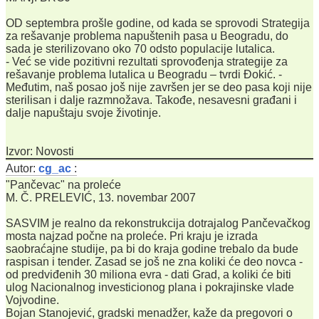
OD septembra prošle godine, od kada se sprovodi Strategija
za rešavanje problema napuštenih pasa u Beogradu, do
sada je sterilizovano oko 70 odsto populacije lutalica.
- Već se vide pozitivni rezultati sprovođenja strategije za
rešavanje problema lutalica u Beogradu – tvrdi Đokić. -
Međutim, naš posao još nije završen jer se deo pasa koji nije
sterilisan i dalje razmnožava. Takođe, nesavesni građani i
dalje napuštaju svoje životinje.
Izvor: Novosti
Autor:
cg_ac
:
"Pančevac" na proleće
M. Č. PRELEVIĆ, 13. novembar 2007
SASVIM je realno da rekonstrukcija dotrajalog Pančevačkog
mosta najzad počne na proleće. Pri kraju je izrada
saobraćajne studije, pa bi do kraja godine trebalo da bude
raspisan i tender. Zasad se još ne zna koliki će deo novca -
od predviđenih 30 miliona evra - dati Grad, a koliki će biti
ulog Nacionalnog investicionog plana i pokrajinske vlade
Vojvodine.
Bojan Stanojević, gradski menadžer, kaže da pregovori o