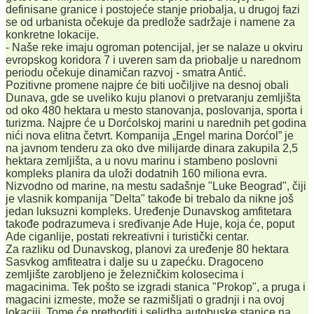
definisane granice i postojeće stanje priobalja, u drugoj fazi
se od urbanista očekuje da predlože sadržaje i namene za
konkretne lokacije.
- Naše reke imaju ogroman potencijal, jer se nalaze u okviru
evropskog koridora 7 i uveren sam da priobalje u narednom
periodu očekuje dinamičan razvoj - smatra Antić.
Pozitivne promene najpre će biti uočiljive na desnoj obali
Dunava, gde se uveliko kuju planovi o pretvaranju zemljišta
od oko 480 hektara u mesto stanovanja, poslovanja, sporta i
turizma. Najpre će u Dorćolskoj marini u narednih pet godina
nići nova elitna četvrt. Kompanija „Engel marina Dorćol” je
na javnom tenderu za oko dve milijarde dinara zakupila 2,5
hektara zemljišta, a u novu marinu i stambeno poslovni
kompleks planira da uloži dodatnih 160 miliona evra.
Nizvodno od marine, na mestu sadašnje "Luke Beograd", čiji
je vlasnik kompanija "Delta" takođe bi trebalo da nikne još
jedan luksuzni kompleks. Uređenje Dunavskog amfitetara
takođe podrazumeva i sređivanje Ade Huje, koja će, poput
Ade ciganlije, postati rekreativni i turistički centar.
Za razliku od Dunavskog, planovi za uređenje 80 hektara
Sasvkog amfiteatra i dalje su u zapećku. Dragoceno
zemljište zarobljeno je železničkim kolosecima i
magacinima. Tek pošto se izgradi stanica "Prokop", a pruga i
magacini izmeste, može se razmišljati o gradnji i na ovoj
lokaciji. Tome će prethoditi i selidba autobuske stanice na