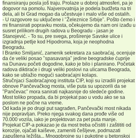
finansiranju posla još traju. Prolaze u dobroj atmosferi, pa je
dogovor na pomolu. Najverovatnija je podela budžeta na tri
dela, ali bi Grad mogao da učestvuje i malo više od ostalih.
- U razgovore su uključene i "Železnice Srbije". Pošto ćemo i
mi finansirati popravku mosta, očekujemo da nam oni izađu u
susret prilikom drugih radova u Beogradu - jasan je
Stanojević. - To su, pre svega, proširenje Savske ulice i
izgradnja petlje kod Hipodroma, koja je neophodna
Beogradu.
I Branko Smiljanić, zamenik sekretara za saobraćaj, ocenjuje
da će veliki posao "spasavanja" jedine beogradske ćuprije
na Dunavu početi dogodine, kako je bilo i planirano. Početak
radova diktiraće i drugi veliki poslovi na ulicama Beograda,
kako se ublažio mogući saobraćajni kolaps.
Stručnjaci Saobraćajnog instituta CIP, koji su izradili projekat
obnove Pančevačkog mosta, više puta su upozorili da se
"Pančevac" mora sanirati najkasnije do sledeće godine.
Most toliko propada, da bi projekat pao u vodu ako se sa
poslom ne počne na vreme.
Od kada je po drugi put sagrađen, Pančevački most nikada
nije popravljan. Preko njega svakog dana prođe više od
70.000 vozila, iako je projektovan za pet puta manje.
Projekat CIP-a pokazao je da most treba očistiti i zaštititi od
korozije, ojačati kaiševe, zameniti češljeve, podmazati
zapuštena ležišta... Mnogobrojne su i pukotine u betonskoj