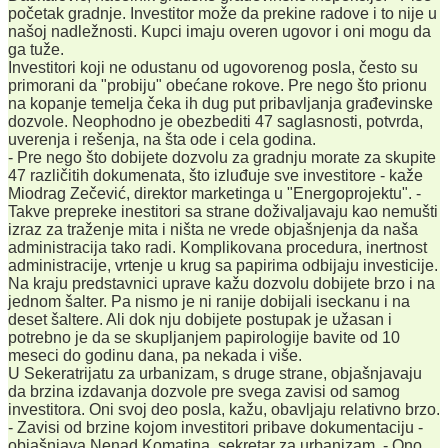
početak gradnje. Investitor može da prekine radove i to nije u
našoj nadležnosti. Kupci imaju overen ugovor i oni mogu da
ga tuže.
Investitori koji ne odustanu od ugovorenog posla, često su
primorani da "probiju" obećane rokove. Pre nego što prionu
na kopanje temelja čeka ih dug put pribavljanja građevinske
dozvole. Neophodno je obezbediti 47 saglasnosti, potvrda,
uverenja i rešenja, na šta ode i cela godina.
- Pre nego što dobijete dozvolu za gradnju morate za skupite
47 različitih dokumenata, što izluđuje sve investitore - kaže
Miodrag Zečević, direktor marketinga u "Energoprojektu". -
Takve prepreke inestitori sa strane doživaljavaju kao nemušti
izraz za traženje mita i ništa ne vrede objašnjenja da naša
administracija tako radi. Komplikovana procedura, inertnost
administracije, vrtenje u krug sa papirima odbijaju investicije.
Na kraju predstavnici uprave kažu dozvolu dobijete brzo i na
jednom šalter. Pa nismo je ni ranije dobijali iseckanu i na
deset šaltere. Ali dok nju dobijete postupak je užasan i
potrebno je da se skupljanjem papirologije bavite od 10
meseci do godinu dana, pa nekada i više.
U Sekeratrijatu za urbanizam, s druge strane, objašnjavaju
da brzina izdavanja dozvole pre svega zavisi od samog
investitora. Oni svoj deo posla, kažu, obavljaju relativno brzo.
- Zavisi od brzine kojom investitori pribave dokumentaciju -
objašnjava Nenad Komatina, sekretar za urbanizam. - Ono