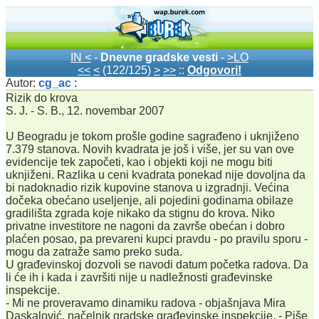
IN <
-
Dnevne gradske vesti
-
>LO
<<
<
(122/125)
>
>>
::
Odgovori!
Autor:
cg_ac
:
Rizik do krova
S. J. - S. B., 12. novembar 2007
U Beogradu je tokom prošle godine sagrađeno i uknjiženo
7.379 stanova. Novih kvadrata je još i više, jer su van ove
evidencije tek započeti, kao i objekti koji ne mogu biti
uknjiženi. Razlika u ceni kvadrata ponekad nije dovoljna da
bi nadoknadio rizik kupovine stanova u izgradnji. Većina
dočeka obećano useljenje, ali pojedini godinama obilaze
gradilišta zgrada koje nikako da stignu do krova. Niko
privatne investitore ne nagoni da završe obećan i dobro
plaćen posao, pa prevareni kupci pravdu - po pravilu sporu -
mogu da zatraže samo preko suda.
U građevinskoj dozvoli se navodi datum početka radova. Da
li će ih i kada i završiti nije u nadležnosti građevinske
inspekcije.
- Mi ne proveravamo dinamiku radova - objašnjava Mira
Daskalović, načelnik gradske građevinske inspekcije. - Piše