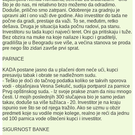
što je do nas, mi relativno brzo možemo da odradimo.
Doduše, prilično smo zatrpani. Odobrenje za gradnju je
upravni akt i ono važi dve godine. Ako investitor do tada ne
počne da gradi, prestaje da važi. To se, međutim, retko
dešava. Druga je situacija kada počnu radovi, pa stanu.
Investitoru su tada kupci najveći teret. Oni ga pritiskaju i tuže.
Bez obzira na muke na koje nailaze i kupci i graditelji,
gradilišta je u Beogradu sve više, a većina stanova se proda
pre nego što zidari završe prvi sprat.
PARNICE
KADA postane jasno da u plaćeni dom neće ući, kupci
presaviju tabak i obrate se nadležnom sudu.
- Teško je doći do tačnog podatka koliko se takvih sporova
vodi - objašnjava Vesna Sekulić, sudija portparol za parnice
Prvg opštinskog suda. - Iz svoje prakse znam da nisu mnogo
česti. U mojih poslednjih 300 slučajeva bio je samo jedan
takav, doduše sa više tužilaca - 20. Investitor je na kraju
ispunio sve što se od njega tražilo. Ako se uzmu u obzir
predmeti koje su vodile moje kolege, realno je reći da jednu
od 100 parnica vode oštećeni kupci i investitor.
SIGURNOST BANKE