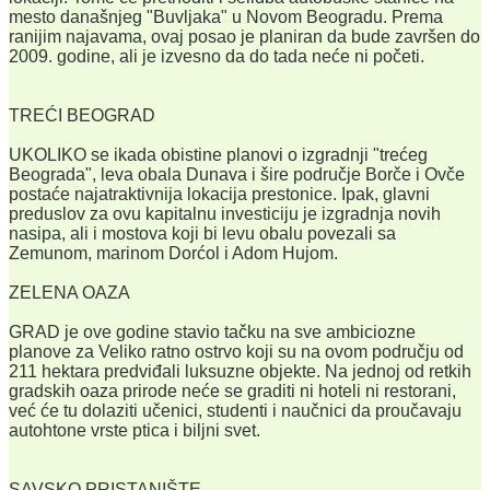
mesto današnjeg "Buvljaka" u Novom Beogradu. Prema
ranijim najavama, ovaj posao je planiran da bude završen do
2009. godine, ali je izvesno da do tada neće ni početi.
TREĆI BEOGRAD
UKOLIKO se ikada obistine planovi o izgradnji "trećeg
Beograda", leva obala Dunava i šire područje Borče i Ovče
postaće najatraktivnija lokacija prestonice. Ipak, glavni
preduslov za ovu kapitalnu investiciju je izgradnja novih
nasipa, ali i mostova koji bi levu obalu povezali sa
Zemunom, marinom Dorćol i Adom Hujom.
ZELENA OAZA
GRAD je ove godine stavio tačku na sve ambiciozne
planove za Veliko ratno ostrvo koji su na ovom području od
211 hektara predviđali luksuzne objekte. Na jednoj od retkih
gradskih oaza prirode neće se graditi ni hoteli ni restorani,
već će tu dolaziti učenici, studenti i naučnici da proučavaju
autohtone vrste ptica i biljni svet.
SAVSKO PRISTANIŠTE