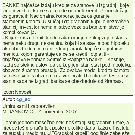
BANKE najčešće izdaju kredite za stanove u izgradnji, koje
zida investitor kome su takođe odobrili kredit. U tom slučaju
osigurava ih Nacionalna korporacija za osiguranje
stambenih kredita. U slučaju da građanin kupuje nezavršen
stan čiji investitor nema nikakve veze sa bankom, stvar je
komplikovanija.
- Klijent može dobiti kredit i ako kupuje neuknjižnjen stan, a
nema neku drugu nekretninu koja bi se stavila pod hipoteku,
ako obezbedi minimum jednog žiranta koji će da potpiše
menicu, kojom garantuje da će se kredit i otplatiti -
objašnjava Radman Selmić iz Rajfajzen banke. - Kasnije,
kada se steknu uslovi da se kupljeni stan stavi pod hipoteku,
obaveze žiranata prestaju. Za ovakav model kredita kamate
su nešto više s obzirom i na veći rizik. Ukoliko se desi da se
stan nikada ne izgradi banka se obezbeđuje od žiranata.
Izvor: Novosti
Autor:
cg_ac
:
Umiru sami i zaboravljeni
M. JANKOVIĆ, 12. novembar 2007
Barem jednom mesečno neki naš stariji sugrađanin umre, a
njegov leš pronađu tek posle nekoliko dana, kažu u Institutu
za sudsku medicinu. U "Gradskoj kapeli" godišnje zabeleže