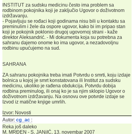
INSTITUT za sudsku medicinu često ima problem sa
rodbinom pokojnika koji je zaključio Ugovor o doživotnom
izdržavanju.
- Pojavljuju se rođaci koji godinama nisu bili u kontaktu sa
preminulim i žele da ospore ugovor, kako bi im pripao stan
koji je pokojnik poklonio drugoj ugovornoj strani - kaže
direktor Aleksandrić. - Mi dokumenta koja su potrebna za
sahranu dajemo onome ko ima ugovor, a nezadovoljnu
rodbinu upućujemo na sud.
SAHRANA
ZA sahranu pokojnika treba imati Potvrdu o smrti, koju izdaje
bolnica u kojoj je smrt konstatovana ili Institut za sudsku
medicinu, ukoliko je rađena obdukcija. Potvrdu dobija
rodbina preminulog, ili onaj ko je sa njim sklopio Ugovor o
doživotnom izdržavanju. Na osnovu ove potvrde izdaje se
Izvod iz matične knjige umrlih.
Izvor: Novosti
Autor:
cg_ac
:
Reka još daleko
M. MRĐEN - S. JANjIĆ, 13. novembar 2007