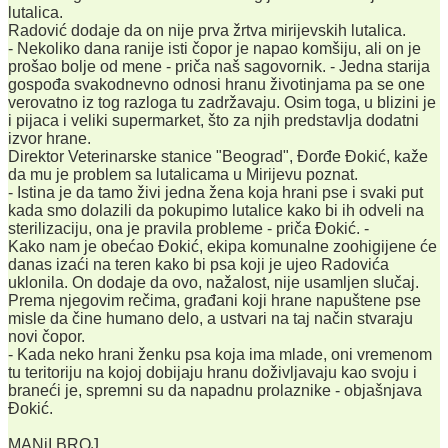
lutalica.
Radović dodaje da on nije prva žrtva mirijevskih lutalica.
- Nekoliko dana ranije isti čopor je napao komšiju, ali on je
prošao bolje od mene - priča naš sagovornik. - Jedna starija
gospođa svakodnevno odnosi hranu životinjama pa se one
verovatno iz tog razloga tu zadržavaju. Osim toga, u blizini je
i pijaca i veliki supermarket, što za njih predstavlja dodatni
izvor hrane.
Direktor Veterinarske stanice "Beograd", Đorđe Đokić, kaže
da mu je problem sa lutalicama u Mirijevu poznat.
- Istina je da tamo živi jedna žena koja hrani pse i svaki put
kada smo dolazili da pokupimo lutalice kako bi ih odveli na
sterilizaciju, ona je pravila probleme - priča Đokić. -
Kako nam je obećao Đokić, ekipa komunalne zoohigijene će
danas izaći na teren kako bi psa koji je ujeo Radovića
uklonila. On dodaje da ovo, nažalost, nije usamljen slučaj.
Prema njegovim rečima, građani koji hrane napuštene pse
misle da čine humano delo, a ustvari na taj način stvaraju
novi čopor.
- Kada neko hrani ženku psa koja ima mlade, oni vremenom
tu teritoriju na kojoj dobijaju hranu doživljavaju kao svoju i
braneći je, spremni su da napadnu prolaznike - objašnjava
Đokić.
MANjI BROJ