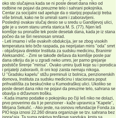
oko sto slučajeva kada se ni posle deset dana niko od
rodbine ne pojavi da preuzme telo i sahrani pokojnika.
Centar za socijalni rad apeluje da o starijoj populaciji treba
više brinuti, kako ne bi umirali sami i zaboravljeni.
Poslednji ovakav slučaj desio se u sredu u Gandijevoj ulici,
gde je u svom stanu umrla starica M. S. (77). Njen leš
komšije su pronašle tek posle desetak dana, kada je iz stana
počeo da se širi nesnosan smrad.
- Leti imamo i više ovakvih obdukcija, jer se zbog visokih
temperatura telo brže raspada, pa neprijatan miris "oda" smrt
- objašnjava direktor Instituta za sudsku medicinu, Branimir
Aleksandrić. - Zimi se takođe dešava da komšije posle par
dana otkriju da je u zgradi neko umro, jer parno grejanje
podstiče širenje "mirisa". Ovako umiru ljudi koje su i porodica
i prijatelji zaboravili, ili oni koji zaista nemaju nikoga.
U "Gradsku kapelu" stižu preminuli iz bolnica, penzionerskih
domova, Instituta za sudsku medicinu i stacionara poput
prihvatilišta za beskućnike u Kumodraškoj ulici. Ukoliko se
posle deset dana niko ne pojavi da preuzme telo, sahrana se
obavlja o državnom trošku.
- Kada imamo podatke o pokojniku po čiji leš niko ne dolazi,
prvo proverimo da li je penzioner - kaže upravnica "Kapele",
Mirjana Sekulić. - Ako jeste, na osnovu refundacije Fonda za
PIO koja iznosi 22.260 dinara organizuje se tzv. sahrana bez
ispraćaja. Ta suma pokriva troškove sanduka, krsta sa