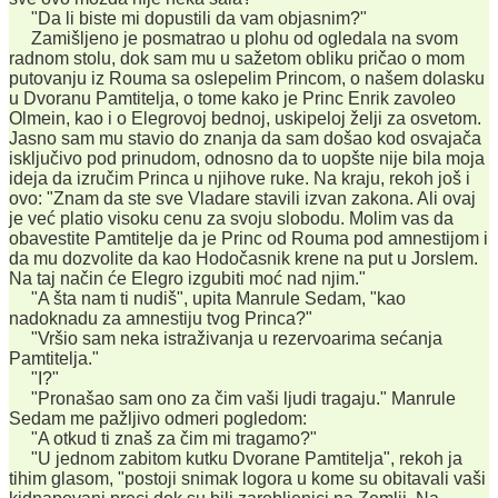
"Da li biste mi dopustili da vam objasnim?"
Zamišljeno je posmatrao u plohu od ogledala na svom
radnom stolu, dok sam mu u sažetom obliku pričao o mom
putovanju iz Rouma sa oslepelim Princom, o našem dolasku
u Dvoranu Pamtitelja, o tome kako je Princ Enrik zavoleo
Olmein, kao i o Elegrovoj bednoj, uskipeloj želji za osvetom.
Jasno sam mu stavio do znanja da sam došao kod osvajača
isključivo pod prinudom, odnosno da to uopšte nije bila moja
ideja da izručim Princa u njihove ruke. Na kraju, rekoh još i
ovo: "Znam da ste sve Vladare stavili izvan zakona. Ali ovaj
je već platio visoku cenu za svoju slobodu. Molim vas da
obavestite Pamtitelje da je Princ od Rouma pod amnestijom i
da mu dozvolite da kao Hodočasnik krene na put u Jorslem.
Na taj način će Elegro izgubiti moć nad njim."
"A šta nam ti nudiš", upita Manrule Sedam, "kao
nadoknadu za amnestiju tvog Princa?"
"Vršio sam neka istraživanja u rezervoarima sećanja
Pamtitelja."
"I?"
"Pronašao sam ono za čim vaši ljudi tragaju." Manrule
Sedam me pažljivo odmeri pogledom:
"A otkud ti znaš za čim mi tragamo?"
"U jednom zabitom kutku Dvorane Pamtitelja", rekoh ja
tihim glasom, "postoji snimak logora u kome su obitavali vaši