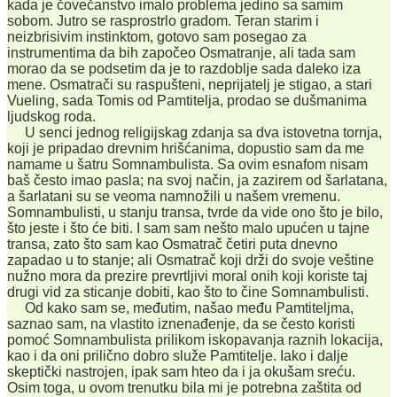
kada je čovečanstvo imalo problema jedino sa samim
sobom. Jutro se rasprostrlo gradom. Teran starim i
neizbrisivim instinktom, gotovo sam posegao za
instrumentima da bih započeo Osmatranje, ali tada sam
morao da se podsetim da je to razdoblje sada daleko iza
mene. Osmatrači su raspušteni, neprijatelj je stigao, a stari
Vueling, sada Tomis od Pamtitelja, prodao se dušmanima
ljudskog roda.
U senci jednog religijskag zdanja sa dva istovetna tornja,
koji je pripadao drevnim hrišćanima, dopustio sam da me
namame u šatru Somnambulista. Sa ovim esnafom nisam
baš često imao pasla; na svoj način, ja zazirem od šarlatana,
a šarlatani su se veoma namnožili u našem vremenu.
Somnambulisti, u stanju transa, tvrde da vide ono što je bilo,
što jeste i što će biti. I sam sam nešto malo upućen u tajne
transa, zato što sam kao Osmatrač četiri puta dnevno
zapadao u to stanje; ali Osmatrač koji drži do svoje veštine
nužno mora da prezire prevrtljivi moral onih koji koriste taj
drugi vid za sticanje dobiti, kao što to čine Somnambulisti.
Od kako sam se, međutim, našao među Pamtiteljma,
saznao sam, na vlastito iznenađenje, da se često koristi
pomoć Somnambulista prilikom iskopavanja raznih lokacija,
kao i da oni prilično dobro služe Pamtitelje. Iako i dalje
skeptički nastrojen, ipak sam hteo da i ja okušam sreću.
Osim toga, u ovom trenutku bila mi je potrebna zaštita od