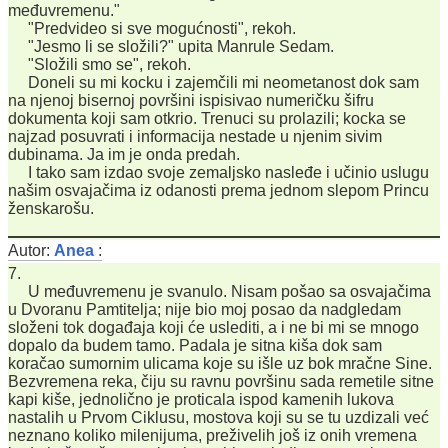
međuvremenu."
"Predvideo si sve mogućnosti", rekoh.
"Jesmo li se složili?" upita Manrule Sedam.
"Složili smo se", rekoh.
Doneli su mi kocku i zajemčili mi neometanost dok sam
na njenoj bisernoj površini ispisivao numeričku šifru
dokumenta koji sam otkrio. Trenuci su prolazili; kocka se
najzad posuvrati i informacija nestade u njenim sivim
dubinama. Ja im je onda predah.
I tako sam izdao svoje zemaljsko nasleđe i učinio uslugu
našim osvajačima iz odanosti prema jednom slepom Princu
ženskarošu.
Autor:
Anea
:
7.
U međuvremenu je svanulo. Nisam pošao sa osvajačima
u Dvoranu Pamtitelja; nije bio moj posao da nadgledam
složeni tok događaja koji će uslediti, a i ne bi mi se mnogo
dopalo da budem tamo. Padala je sitna kiša dok sam
koračao sumornim ulicama koje su išle uz bok mračne Sine.
Bezvremena reka, čiju su ravnu površinu sada remetile sitne
kapi kiše, jednolično je proticala ispod kamenih lukova
nastalih u Prvom Ciklusu, mostova koji su se tu uzdizali već
neznano koliko milenijuma, preživelih još iz onih vremena