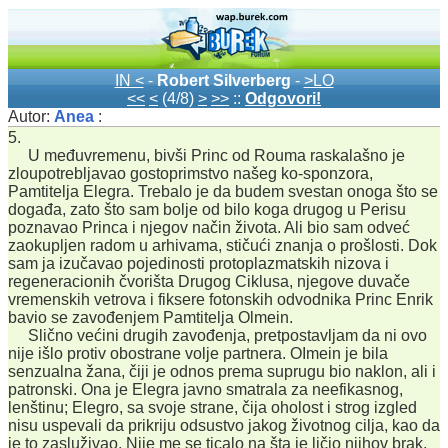
IN <
-
Robert Silverberg
-
>LO
<<
<
(4/8)
>
>>
::
Odgovori!
Autor:
Anea
:
5.
U međuvremenu, bivši Princ od Rouma raskalašno je
zloupotrebljavao gostoprimstvo našeg ko-sponzora,
Pamtitelja Elegra. Trebalo je da budem svestan onoga što se
događa, zato što sam bolje od bilo koga drugog u Perisu
poznavao Princa i njegov način života. Ali bio sam odveć
zaokupljen radom u arhivama, stičući znanja o prošlosti. Dok
sam ja izučavao pojedinosti protoplazmatskih nizova i
regeneracionih čvorišta Drugog Ciklusa, njegove duvače
vremenskih vetrova i fiksere fotonskih odvodnika Princ Enrik
bavio se zavođenjem Pamtitelja Olmein.
Slično većini drugih zavođenja, pretpostavljam da ni ovo
nije išlo protiv obostrane volje partnera. OImein je bila
senzualna žana, čiji je odnos prema suprugu bio naklon, ali i
patronski. Ona je Elegra javno smatrala za neefikasnog,
lenštinu; Elegro, sa svoje strane, čija oholost i strog izgled
nisu uspevali da prikriju odsustvo jakog životnog cilja, kao da
je to zasluživao. Nije me se ticalo na šta je ličio njihov brak,