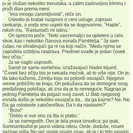
ju je slušao nekoliko trenutaka, a zatim zadovoljno klimnu i
pruži dlan prema meni.
"Ima mnogo zanimljivosti", reče on.
Usledio je kratak razgovor o ceni usluge, zapravo
cenkanje, a onda smo uspeli da se dogovorimo. "Hajde",
rokoh mu. "Rastumači mi istinu."
On oprezno poče: "Neki vanzemaljci su upleteni u celu
stvar, kao i nekoliko članova esnafa Pamtitelja." Ja sam
ćutao, ne ohrabrujući ga ni na koji način. "Medu njima se
zapodela ozbiljna rasprava. Predmet svađe je jedan čovek
bez očiju."
Ja se naglo uspravih.
Samit se samo osmehnu, izražavajući hladni trijumf.
"Čovek bez očiju bio je nekada moćnik, ali to više nije. On je,
da tako kažemo, Zemlja koju su pokorili osvajači. Njegovo
vreme približilo se kraju. On pokušava da se domogne svog
pređašnjeg položaja, ali zna da je to nemoguće. Nagnao je
jednog Pamtitelja da pogazi svoj zavet. U štab njegovog
esnafa došlo je nekoliko osvajača da... da ga kazne? Ne. Ne.
Da ga oslobode zatočeništva. Da li da nastavim?"
"Brzo!"
"Dobio si sve ono za šta si platio."
Ja se namrgodih. Ovo je bila prava iznudica; pa ipak,
Somnambulist je jasno videla istinu. Ovde, doduše, nisam
saznao ništa što već ranije nisam znao, ali je i to bilo sasvim