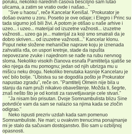
poruku, nekoliko narednih časova besciljno sam lutao
ulicama, a zatim se vratio ovde i našao..."
"Sve u haosu", reče Kancelar Kenišal. "Prokurator je
došao ovamo u zoru. Posetio je ove odaje; i Elegro i Princ su
tada sigurno još bili živi. A potom je otišao u naše arhive i
uzeo... i uzeo... materijal od izuzetne važnosti... izuzetne
važnosti... uzeo ga je... materijal za koji smo smatrali da je
dobro skriven... od izuzetne važnosti..." Kancelar klonu.
Poput neke složene mehaničke naprave koju je iznenada
zahvatila rđa, on uspori kretnje, stade da ispušta
nepovezane zvuke i najednom se nađe na rubu nervnog
sloma. Nekoliko visokih članova esnafa Pamititelja sjatiše se
oko njega da mu pomognu; jedan od njih ubrizga mu u
mišicu neku drogu. Nekoliko trenutaka kasnije Kancelaru je
već bilo bolje. "Ubistva su se dogodila pošto je Prokurator
napustao zgradu", reče on. "Pamtitelj Olmein nije bila u
stanju da nam pruži nikakvo obaveštenje. Možda ti, šegrte,
znaš nešto što je od koristi za rasvetljavanje cele stvari."
"Ja nisam bio prisutan. Dvoje Somnambulista blizu Sine
potvrdiće vam da sam se nalazio sa njima kada se zločin
odigrao."
Neko ispusti prezriv uzdah kada sam pomenuo
Somnambuliste. Ne mari; u ovakvim trenucima ponajmanje
mi je stalo da sačuvam dostojanstvo. Bio sam u ozbiljnoj
opasnosti.