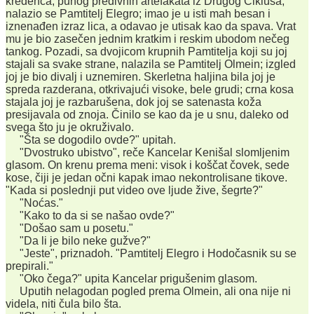
kredenca, punog predivnih artefakata iz Drugog Ciklusa,
nalazio se Pamtitelj Elegro; imao je u isti mah besan i
iznenađen izraz lica, a odavao je utisak kao da spava. Vrat
mu je bio zasečen jednim kratkim i reskim ubodom nečeg
tankog. Pozadi, sa dvojicom krupnih Pamtitelja koji su joj
stajali sa svake strane, nalazila se Pamtitelj Olmein; izgled
joj je bio divalj i uznemiren. Skerletna haljina bila joj je
spreda razderana, otkrivajući visoke, bele grudi; crna kosa
stajala joj je razbarušena, dok joj se satenasta koža
presijavala od znoja. Činilo se kao da je u snu, daleko od
svega što ju je okruživalo.
"Šta se dogodilo ovde?" upitah.
"Dvostruko ubistvo", reče Kancelar Kenišal slomljenim
glasom. On krenu prema meni: visok i koščat čovek, sede
kose, čiji je jedan očni kapak imao nekontrolisane tikove.
"Kada si poslednji put video ove ljude žive, šegrte?"
"Noćas."
"Kako to da si se našao ovde?"
"Došao sam u posetu."
"Da li je bilo neke gužve?"
"Jeste", priznadoh. "Pamtitelj Elegro i Hodočasnik su se
prepirali."
"Oko čega?" upita Kancelar prigušenim glasom.
Uputih nelagodan pogled prema Olmein, ali ona nije ni
videla, niti čula bilo šta.