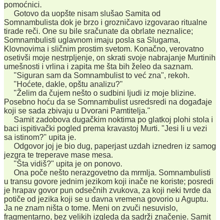
pomoćnici.
Gotovo da uopšte nisam slušao Samita od
Somnambulista dok je brzo i grozničavo izgovarao ritualne
tirade reči. One su bile sračunate da obrlate neznalice;
Somnambulisti uglavnom imaju posla sa Slugama,
Klovnovima i sličnim prostim svetom. Konačno, verovatno
osetivši moje nestrpljenje, on skrati svoje nabrajanje Murtinih
umešnosti i vrlina i zapita me šta bih želeo da saznam.
"Siguran sam da Somnambulist to već zna", rekoh.
"Hoćete, dakle, opštu analizu?"
"Želim da čujem nešto o sudbini ljudi iz moje blizine.
Posebno hoću da se Somnambulist usredsredi na događaje
koji se sada zbivaju u Dvorani Pamtitelja."
Samit zadobova dugačkim noktima po glatkoj plohi stola i
baci ispitivački pogled prema kravastoj Murti. "Jesi li u vezi
sa istinom?" upita je.
Odgovor joj je bio dug, paperjast uzdah iznedren iz samog
jezgra te treperave mase mesa.
"Šta vidiš?" upita je on ponovo.
Ona poče nešto nerazgovetno da mrmlja. Somnambulisti
u transu govore jednim jezikom koji inače ne koriste; posredi
je hrapav govor pun odsečnih zvukova, za koji neki tvrde da
potiče od jezika koji se u davna vremena govorio u Aguptu.
Ja ne znam ništa o tome. Meni on zvuči nesuvislo,
fragmentarno, bez velikih izgleda da sadrži značenje. Samit