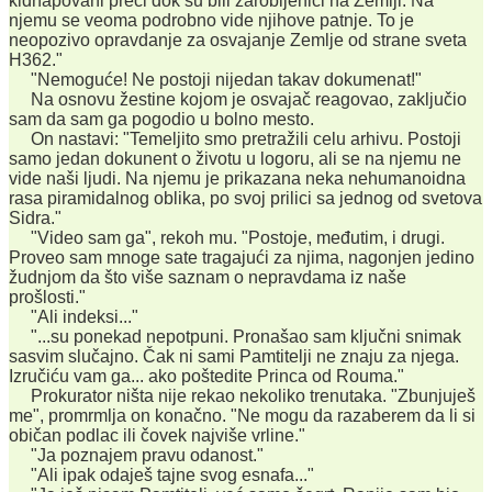
kidnapovani preci dok su bili zarobljenici na Zemlji. Na
njemu se veoma podrobno vide njihove patnje. To je
neopozivo opravdanje za osvajanje Zemlje od strane sveta
H362."
"Nemoguće! Ne postoji nijedan takav dokumenat!"
Na osnovu žestine kojom je osvajač reagovao, zaključio
sam da sam ga pogodio u bolno mesto.
On nastavi: "Temeljito smo pretražili celu arhivu. Postoji
samo jedan dokunent o životu u logoru, ali se na njemu ne
vide naši ljudi. Na njemu je prikazana neka nehumanoidna
rasa piramidalnog oblika, po svoj prilici sa jednog od svetova
Sidra."
"Video sam ga", rekoh mu. "Postoje, međutim, i drugi.
Proveo sam mnoge sate tragajući za njima, nagonjen jedino
žudnjom da što više saznam o nepravdama iz naše
prošlosti."
"Ali indeksi..."
"...su ponekad nepotpuni. Pronašao sam ključni snimak
sasvim slučajno. Čak ni sami Pamtitelji ne znaju za njega.
Izručiću vam ga... ako poštedite Princa od Rouma."
Prokurator ništa nije rekao nekoliko trenutaka. "Zbunjuješ
me", promrmlja on konačno. "Ne mogu da razaberem da li si
običan podlac ili čovek najviše vrline."
"Ja poznajem pravu odanost."
"Ali ipak odaješ tajne svog esnafa..."