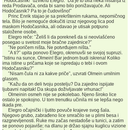
"Hodočasnik!" uzviknu Elegro. "Da je to bila neka ništarija iz
reda Prodavača, onda bi samo bilo ponižavajuće. Ali
Hodočasnik? Pa to je čudovišno!"
Princ Enrik stajao je sa prekrštenim rukama, nepomičnog
tela. Bilo je nemoguće dokučiti izraz njegovog lica pod
maskom Hodočasnika, ali odavao je utisak potpuno
staložene osobe.
Elegro reče: "Želiš li da porekneš da si neovlašćeno
posegao u svetost moje bračne zajednice?"
"Ne poričem ništa. Ne potvrđujem ništa."
"A ti?" upita ponovo Elegro, okrenuvši se svojoj supruzi.
"Istinu na sunce, Olmein! Bar jednom budi iskrena! Koliko
ima istine u pričama koje se ispredaju o tebi i ovom
Hodočasniku?"
"Nisam čula ni za kakve priče", uzvrati Olmein umilnim
glasom.
"Kažu da on deli tvoju postelju? Da zajedno ispijate
ljubavni napitak! Da skupa doživljavate vrhunac!"
Olmeinin osmeh nije se pokolebao. Njeno široko lice
ostalo je spokojno. U tom trenutku učinila mi se lepša nego
ikada pre.
Elegro očajnički i ljutito povuče krajeve svog šala.
Njegovo grubo, zabrađeno lice smračilo se u plimi besa i
razgnevljenosti. Ruke mu začas nestadoše u tunici, a zatim
se ponovo pojaviše; na dlanu je držao sjajnu kuglicu vizione