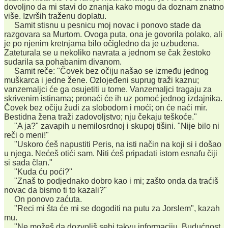
dovoljno da mi stavi do znanja kako mogu da doznam znatno
više. Izvrših traženu doplatu.
Samit stisnu u pesnicu moj novac i ponovo stade da
razgovara sa Murtom. Ovoga puta, ona je govorila polako, ali
je po njenim kretnjama bilo očigledno da je uzbuđena.
Zateturala se u nekoliko navrata a jednom se čak žestoko
sudarila sa pohabanim divanom.
Samit reče: "Čovek bez očiju našao se između jednog
muškarca i jedne žene. Ozlojeđeni suprug traži kaznu;
vanzemaljci će ga osujetiti u tome. Vanzemaljci tragaju za
skrivenim istinama; pronaći će ih uz pomoć jednog izdajnika.
Čovek bez očiju žudi za slobodom i moći; on će naći mir.
Bestidna žena traži zadovoljstvo; nju čekaju teškoće."
"A ja?" zavapih u nemilosrdnoj i skupoj tišini. "Nije bilo ni
reči o meni!"
"Uskoro ćeš napustiti Peris, na isti način na koji si i došao
u njega. Nećeš otići sam. Niti ćeš pripadati istom esnafu čiji
si sada član."
"Kuda ću poći?"
"Znaš to podjednako dobro kao i mi; zašto onda da traćiš
novac da bismo ti to kazali?"
On ponovo zaćuta.
"Reci mi šta će mi se dogoditi na putu za Jorslem", kazah
mu.
"Ne možeš da dozvoliš sebi takvu informaciju. Budućnost