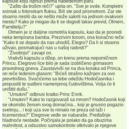
kapsule koju ispruži prema nabeđenom paru.
"Zašto da trošim reči?" upita on. "Sve je ovde. Kompletni
snimak u fotonskam fluksu. Bili ste pod prismotrom. Zar ste
stvarno mislili da se nešto može sakriti na jednom ovakvom
mestu? Kako je mogao da ti se dogodi takav previd, Olmein,
Pamtitelju?"
Olmein je iz daljine osmotrila kapsulu, kao da je posredi
neka tempirana bamba. Prezrivim tonom, ona konačno reče:
"Kako ti se dopalo da nas uhodiš, Elegro? Da li si stvarno
uživao, posmatrajući nas u našoj radosti?"
"Životinjo!" zavapi on.
Vrativši kapsulu u džep, on krenu prema nepomičnom
Princu. Elegrovo lice bilo je sada izobličeno grimasom
pravednog gneva. Zaustavivši se na dva koraka od Princa,
on reče ledenim glasom: "Bićeš strašno kažnjen za ovo
prevrtništvo. Svućićemo sa tebe odeždu Hodočasnika i
prepustiti te sudbini namenjenoj čudovištima. Volja će ti
uništiti dušu."
"Umukni!" odbrusi kratko Princ Enrik.
"Umukni? Kako to razgovaraš sa mnom? Hodočasnik koji
se okoristio ženom svog domaćina... koji je gnusno pogazio
svetinju... i koji uza sve to nimalo ne preza od laži i
licemerstva?" Elegrove veđe se nabaraše. Pređašnje
hladnoće nestade. Počinjala je polako da ga obuzima
mahnitost, a odsustvo samokontrole otkrivalo je njegove