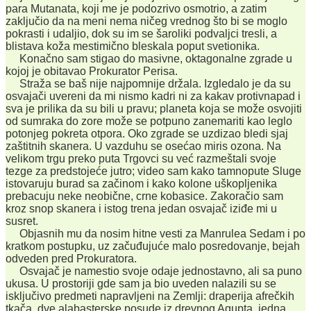
para Mutanata, koji me je podozrivo osmotrio, a zatim
zaključio da na meni nema ničeg vrednog što bi se moglo
pokrasti i udaljio, dok su im se šaroliki podvaljci tresli, a
blistava koža mestimično bleskala poput svetionika.
Konačno sam stigao do masivne, oktagonalne zgrade u
kojoj je obitavao Prokurator Perisa.
Straža se baš nije najpomnije držala. Izgledalo je da su
osvajači uvereni da mi nismo kadri ni za kakav protivnapad i
sva je prilika da su bili u pravu; planeta koja se može osvojiti
od sumraka do zore može se potpuno zanemariti kao leglo
potonjeg pokreta otpora. Oko zgrade se uzdizao bledi sjaj
zaštitnih skanera. U vazduhu se osećao miris ozona. Na
velikom trgu preko puta Trgovci su već razmeštali svoje
tezge za predstojeće jutro; video sam kako tamnopute Sluge
istovaruju burad sa začinom i kako kolone uškopljenika
prebacuju neke neobične, crne kobasice. Zakoračio sam
kroz snop skanera i istog trena jedan osvajač iziđe mi u
susret.
Objasnih mu da nosim hitne vesti za Manrulea Sedam i po
kratkom postupku, uz začuđujuće malo posredovanje, bejah
odveden pred Prokuratora.
Osvajač je namestio svoje odaje jednostavno, ali sa puno
ukusa. U prostoriji gde sam ja bio uveden nalazili su se
isključivo predmeti napravljeni na Zemlji: draperija afrečkih
tkača, dve alabasterske posude iz drevnog Agupta, jedna