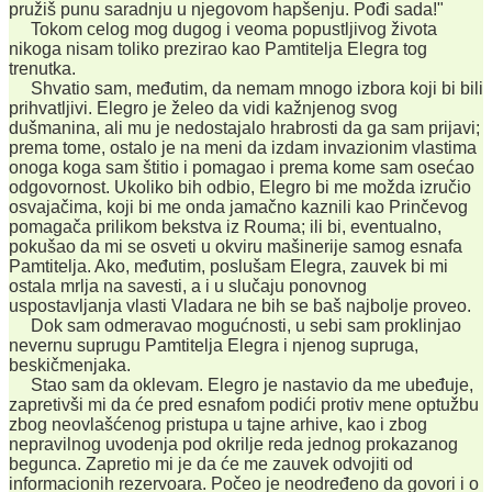
pružiš punu saradnju u njegovom hapšenju. Pođi sada!"
Tokom celog mog dugog i veoma popustljivog života
nikoga nisam toliko prezirao kao Pamtitelja Elegra tog
trenutka.
Shvatio sam, međutim, da nemam mnogo izbora koji bi bili
prihvatljivi. Elegro je želeo da vidi kažnjenog svog
dušmanina, ali mu je nedostajalo hrabrosti da ga sam prijavi;
prema tome, ostalo je na meni da izdam invazionim vlastima
onoga koga sam štitio i pomagao i prema kome sam osećao
odgovornost. Ukoliko bih odbio, Elegro bi me možda izručio
osvajačima, koji bi me onda jamačno kaznili kao Prinčevog
pomagača prilikom bekstva iz Rouma; ili bi, eventualno,
pokušao da mi se osveti u okviru mašinerije samog esnafa
Pamtitelja. Ako, međutim, poslušam Elegra, zauvek bi mi
ostala mrlja na savesti, a i u slučaju ponovnog
uspostavljanja vlasti Vladara ne bih se baš najbolje proveo.
Dok sam odmeravao mogućnosti, u sebi sam proklinjao
nevernu suprugu Pamtitelja Elegra i njenog supruga,
beskičmenjaka.
Stao sam da oklevam. Elegro je nastavio da me ubeđuje,
zapretivši mi da će pred esnafom podići protiv mene optužbu
zbog neovlašćenog pristupa u tajne arhive, kao i zbog
nepravilnog uvodenja pod okrilje reda jednog prokazanog
begunca. Zapretio mi je da će me zauvek odvojiti od
informacionih rezervoara. Počeo je neodređeno da govori i o