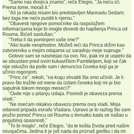
"Samo nas dvojica znamo", reče Elegro. "Ja neću ići.
Prema tome, moraš ti."
"Ali ja nikada nisam bio predstavljen Manruelu Sedam;
bez toga me neće pustiti k njemu."
"Obavesti njegove pomoćnike da raspolažem
informacijama koje bi mogle dovesti do hapšenja Princa od
Rouma. Bićeš saslušan."
"Treba li da pominjem vaše ime?"
"Ako bude neophodno. Možeš reći da Princa držim kao
zatvorenika u mojim odajama uz saradnju moje supruge."
Gotovo sam se nasmejao na ovo. No, ipak mi je uspelo da
se obuzdam pred ovim kukavičkim Pamtiteljem, koji se čak
nije odvažio da pođe sam i denuncira čoveka koji ga je
učinio rogonjom.
"Princ će", rekoh, "na kraju shvatiti šta smo učinili. Je li
pravo što tražite od mene da izdam čoveka koji mi je bio
saputnik tokom mnogo meseci?"
"Ovde nije u pitanju izdaja. Posredi je obaveza prema
vladi."
"Ne osećam nikakvu obavezu prema ovoj vladi. Moja
odanost pripada esnafu Vladara. Upravo je to razlog što sam
pružio pomoć Princu od Rouma u trenutku kada se našao u
pogubnoj opasnosti."
"To bi moglo", reče Elegro, "da te košta života pred našim
osvajačima. Jedina ti je još nada da priznaš grešku i da im