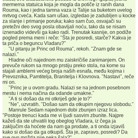
mermerna statuica koja je mogla da potiče iz ranih dana
Rouma, kao i jedna tamna vaza iz Talije sa buketom uvelog
mrtvog cveća. Kada sam ušao, izgledao je zadubljen u kocke
za slanje i primanje poruka; kako sam čuo, osvajači su
pretežni deo svog posla obavljali noću, tako da se nisam
iznenadio videvši ga kako radi. Trenutak kasnije, on podiže
pogled prema meni i reče: "Šta je posredi, starče? Kakva je
ta priča o beguncu Vladaru?"
"U pitanju je Princ od Rouma", rekoh. "Znam gde se
nalazi."
Hladne oči najednom mu zaiskričiše zanimanjem. On
prevuče rukom sa mnogo prstiju preko stola, na kome su
stajali amblemi većeg broja naših esnafa, među kojima i
Prevoznika, Pamtitelja, Branitelja i Klovnova. "Nastavi", reče
mi on.
"Princ je u ovom gradu. Nalazi se na jednom posebnom
mestu i nema načina da odande umakne."
"A ti si došao da mi otkriješ gde je to?"
"Ne", uzvratih. "Došao sam da otkupim njegovu slobodu."
Manrule Sedam najednom dobi zbunjen izraz lica.
"Postoje trenuci kada me vi ljudi sasvim zbunite. Najpre
kažeš da ste uhvatili tog obeglog Vladara, iz čega ja
zaključim da hoćete da nam ga prodate, a ti onda izjaviš
kako si došao da ga otkupiš. Šta je, zapravo, posredi? Da
sve ovo možda nije neka šala?"