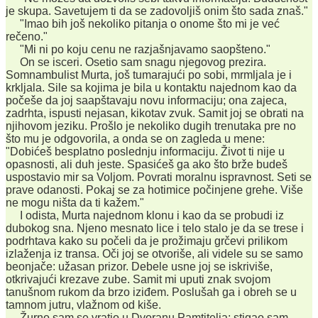
je skupa. Savetujem ti da se zadovoljiš onim što sada znaš."
"Imao bih još nekoliko pitanja o onome što mi je već
rečeno."
"Mi ni po koju cenu ne razjašnjavamo saopšteno."
On se isceri. Osetio sam snagu njegovog prezira.
Somnambulist Murta, još tumarajući po sobi, mrmljala je i
krkljala. Sile sa kojima je bila u kontaktu najednom kao da
počeše da joj saapštavaju novu informaciju; ona zajeca,
zadrhta, ispusti nejasan, kikotav zvuk. Samit joj se obrati na
njihovom jeziku. Prošlo je nekoliko dugih trenutaka pre no
što mu je odgovorila, a onda se on zagleda u mene:
"Dobićeš besplatno poslednju informaciju. Život ti nije u
opasnosti, ali duh jeste. Spasićeš ga ako što brže budeš
uspostavio mir sa Voljom. Povrati moralnu ispravnost. Seti se
prave odanosti. Pokaj se za hotimice počinjene grehe. Više
ne mogu ništa da ti kažem."
I odista, Murta najednom klonu i kao da se probudi iz
dubokog sna. Njeno mesnato lice i telo stalo je da se trese i
podrhtava kako su počeli da je prožimaju grčevi prilikom
izlaženja iz transa. Oči joj se otvoriše, ali videle su se samo
beonjače: užasan prizor. Debele usne joj se iskriviše,
otkrivajući krezave zube. Samit mi uputi znak svojom
tanušnom rukom da brzo iziđem. Poslušah ga i obreh se u
tamnom jutru, vlažnom od kiše.
Žurno sam se vratio u Dvoranu Pamtitelja; stigao sam