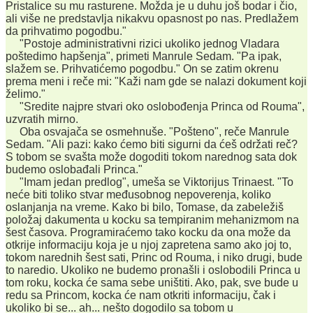
Pristalice su mu rasturene. Možda je u duhu još bodar i čio,
ali više ne predstavlja nikakvu opasnost po nas. Predlažem
da prihvatimo pogodbu."
"Postoje administrativni rizici ukoliko jednog Vladara
poštedimo hapšenja", primeti Manrule Sedam. "Pa ipak,
slažem se. Prihvatićemo pogodbu." On se zatim okrenu
prema meni i reče mi: "Kaži nam gde se nalazi dokument koji
želimo."
"Sredite najpre stvari oko oslobođenja Princa od Rouma",
uzvratih mirno.
Oba osvajača se osmehnuše. "Pošteno", reče Manrule
Sedam. "Ali pazi: kako ćemo biti sigurni da ćeš održati reč?
S tobom se svašta može dogoditi tokom narednog sata dok
budemo oslobađali Princa."
"Imam jedan predlog", umeša se Viktorijus Trinaest. "To
neće biti toliko stvar međusobnog nepoverenja, koliko
oslanjanja na vreme. Kako bi bilo, Tomase, da zabeležiš
položaj dakumenta u kocku sa tempiranim mehanizmom na
šest časova. Programiraćemo tako kocku da ona može da
otkrije informaciju koja je u njoj zapretena samo ako joj to,
tokom narednih šest sati, Princ od Rouma, i niko drugi, bude
to naredio. Ukoliko ne budemo pronašli i oslobodili Princa u
tom roku, kocka će sama sebe uništiti. Ako, pak, sve bude u
redu sa Princom, kocka će nam otkriti informaciju, čak i
ukoliko bi se... ah... nešto dogodilo sa tobom u