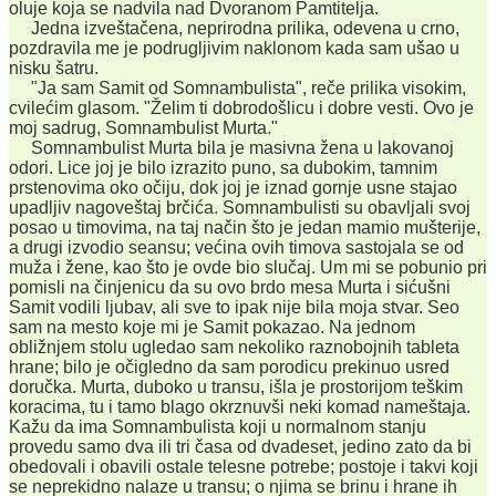
oluje koja se nadvila nad Dvoranom Pamtitelja.
Jedna izveštačena, neprirodna prilika, odevena u crno,
pozdravila me je podrugljivim naklonom kada sam ušao u
nisku šatru.
"Ja sam Samit od Somnambulista", reče prilika visokim,
cvilećim glasom. "Želim ti dobrodošlicu i dobre vesti. Ovo je
moj sadrug, Somnambulist Murta."
Somnambulist Murta bila je masivna žena u lakovanoj
odori. Lice joj je bilo izrazito puno, sa dubokim, tamnim
prstenovima oko očiju, dok joj je iznad gornje usne stajao
upadljiv nagoveštaj brčića. Somnambulisti su obavljali svoj
posao u timovima, na taj način što je jedan mamio mušterije,
a drugi izvodio seansu; većina ovih timova sastojala se od
muža i žene, kao što je ovde bio slučaj. Um mi se pobunio pri
pomisli na činjenicu da su ovo brdo mesa Murta i sićušni
Samit vodili ljubav, ali sve to ipak nije bila moja stvar. Seo
sam na mesto koje mi je Samit pokazao. Na jednom
obližnjem stolu ugledao sam nekoliko raznobojnih tableta
hrane; bilo je očigledno da sam porodicu prekinuo usred
doručka. Murta, duboko u transu, išla je prostorijom teškim
koracima, tu i tamo blago okrznuvši neki komad nameštaja.
Kažu da ima Somnambulista koji u normalnom stanju
provedu samo dva ili tri časa od dvadeset, jedino zato da bi
obedovali i obavili ostale telesne potrebe; postoje i takvi koji
se neprekidno nalaze u transu; o njima se brinu i hrane ih