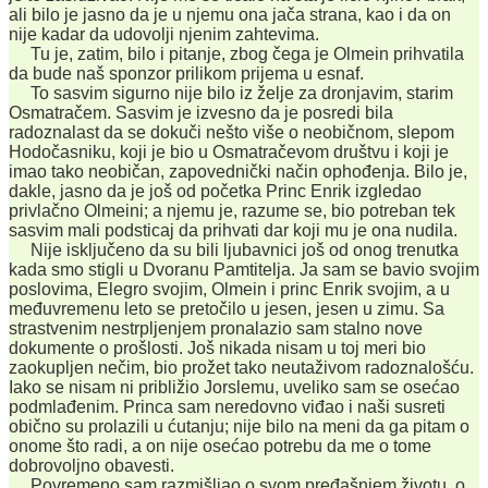
ali bilo je jasno da je u njemu ona jača strana, kao i da on
nije kadar da udovolji njenim zahtevima.
Tu je, zatim, bilo i pitanje, zbog čega je Olmein prihvatila
da bude naš sponzor prilikom prijema u esnaf.
To sasvim sigurno nije bilo iz želje za dronjavim, starim
Osmatračem. Sasvim je izvesno da je posredi bila
radoznalast da se dokuči nešto više o neobičnom, slepom
Hodočasniku, koji je bio u Osmatračevom društvu i koji je
imao tako neobičan, zapovednički način ophođenja. Bilo je,
dakle, jasno da je još od početka Princ Enrik izgledao
privlačno Olmeini; a njemu je, razume se, bio potreban tek
sasvim mali podsticaj da prihvati dar koji mu je ona nudila.
Nije isključeno da su bili ljubavnici još od onog trenutka
kada smo stigli u Dvoranu Pamtitelja. Ja sam se bavio svojim
poslovima, Elegro svojim, Olmein i princ Enrik svojim, a u
međuvremenu leto se pretočilo u jesen, jesen u zimu. Sa
strastvenim nestrpljenjem pronalazio sam stalno nove
dokumente o prošlosti. Još nikada nisam u toj meri bio
zaokupljen nečim, bio prožet tako neutaživom radoznalošću.
Iako se nisam ni približio Jorslemu, uveliko sam se osećao
podmlađenim. Princa sam neredovno viđao i naši susreti
obično su prolazili u ćutanju; nije bilo na meni da ga pitam o
onome što radi, a on nije osećao potrebu da me o tome
dobrovoljno obavesti.
Povremeno sam razmišljao o svom pređašnjem životu, o