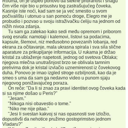
Rouma, on je uspeo ponovo da stekne pribranost i snagu
čim više nije bio u prisustvu tog zastrašujućeg čoveka.
Kasnije iste noći, kad sam se ja već smestio u svom
počivalištu i utonuo u san pomoću droge, Elegro me je
probudio i pozvao u svoju istraživačku ćeliju na jednom od
nižih nivoa zdanja.
Tu sam ga zatekao kako sedi među opremom i priborom
svog esnafa: namotaji i kalemovi, listovi sa podacima,
kapsule, šlemovi, niz međusobno povezanih lobanja, red
ekrana za očitavanje, mala ukrasna spirala i sva sila slične
aparature za prikupljanje informacija. U rukama je držao
kristal za ublaženje napetosti, jednog od svetova Oblaka;
njegova mlečna unutrašnjost brzo se oblivala tamnim
prelivima dok je kristal izvlačio uznemirenost iz čovekovog
duha. Ponovo je imao izgled stroge ozbiljnosti, kao da je
smeo s uma da sam ga nedavno video u punom sjaju
njegovog ponižavajućeg poraza.
On reče: "Da li si znao za pravi identitet ovog čoveka kada
si sa njime došao u Peris?"
"Jesam."
"Nikoga nisi obavestio o tome."
"Niko me nije pitao."
"Jesi li svestan kakvoj si nas opasnosti sve izložio,
dopustivši da nehotice pružimo gostoprimstvo jednom
Vladaru?"