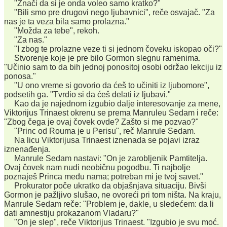
"Znači da si je onda voleo samo kratko?"
"Bili smo pre drugovi nego ljubavnici", reče osvajač. "Za
nas je ta veza bila samo prolazna."
"Možda za tebe", rekoh.
"Za nas."
"I zbog te prolazne veze ti si jednom čoveku iskopao oči?"
Stvorenje koje je pre bilo Gormon slegnu ramenima.
"Učinio sam to da bih jednoj ponositoj osobi održao lekciju iz
ponosa."
"U ono vreme si govorio da ćeš to učiniti iz ljubomore",
podsetih ga. "Tvrdio si da ćeš delati iz ljubavi."
Kao da je najednom izgubio dalje interesovanje za mene,
Viktorijus Trinaest okrenu se prema Manruleu Sedam i reče:
"Zbog čega je ovaj čovek ovde? Zašto si me pozvao?"
"Princ od Rouma je u Perisu", reč Manrule Sedam.
Na licu Viktorijusa Trinaest iznenada se pojavi izraz
iznenađenja.
Manrule Sedam nastavi: "On je zarobljenik Pamtitelja.
Ovaj čovek nam nudi neobičnu pogodbu. Ti najbolje
poznaješ Princa među nama; potreban mi je tvoj savet."
Prokurator poče ukratko da objašnjava situaciju. Bivši
Gormon je pažljivo slušao, ne ovoreći pri tom ništa. Na kraju,
Manrule Sedam reče: "Problem je, dakle, u sledećem: da li
dati amnestiju prokazanom Vladaru?"
"On je slep", reče Viktorijus Trinaest. "Izgubio je svu moć.