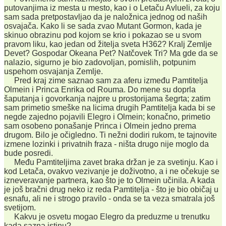
putovanjima iz mesta u mesto, kao i o Letaču Avlueli, za koju
sam sada pretpostavljao da je naložnica jednog od naših
osvajača. Kako li se sada zvao Mutant Gormon, kada je
skinuo obrazinu pod kojom se krio i pokazao se u svom
pravom liku, kao jedan od žitelja sveta H362? Kralj Zemlje
Devet? Gospodar Okeana Pet? Natčovek Tri? Ma gde da se
nalazio, sigurno je bio zadovoljan, pomislih, potpunim
uspehom osvajanja Zemlje.
Pred kraj zime saznao sam za aferu između Pamtitelja
Olmein i Princa Enrika od Rouma. Do mene su doprla
šaputanja i govorkanja najpre u prostorijama šegrta; zatim
sam primetio smeške na licima drugih Pamtitelja kada bi se
negde zajedno pojavili Elegro i Olmein; konačno, primetio
sam osobeno ponašanje Princa i Olmein jedno prema
drugom. Bilo je očigledno. Ti nežni dodiri rukom, te tajnovite
izmene lozinki i privatnih fraza - ništa drugo nije moglo da
bude posredi.
Među Pamtiteljima zavet braka držan je za svetinju. Kao i
kod Letača, ovakvo vezivanje je doživotno, a i ne očekuje se
izneveravanje partnera, kao što je to Olmein učinila. A kada
je još bračni drug neko iz reda Pamtitelja - što je bio običaj u
esnafu, ali ne i strogo pravilo - onda se ta veza smatrala još
svetijom.
Kakvu je osvetu mogao Elegro da preduzme u trenutku
kada sazna istinu?