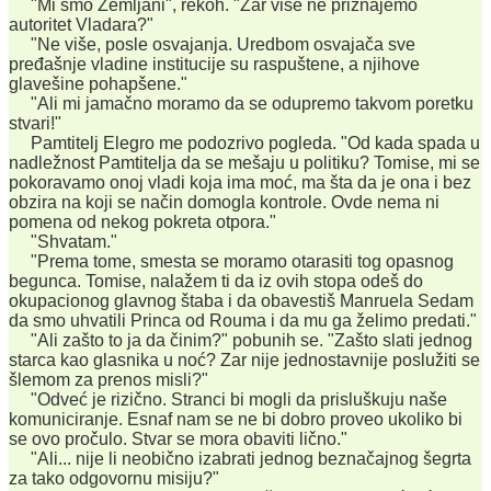
"Mi smo Zemljani", rekoh. "Zar više ne priznajemo
autoritet Vladara?"
"Ne više, posle osvajanja. Uredbom osvajača sve
pređašnje vladine institucije su raspuštene, a njihove
glavešine pohapšene."
"Ali mi jamačno moramo da se odupremo takvom poretku
stvari!"
Pamtitelj Elegro me podozrivo pogleda. "Od kada spada u
nadležnost Pamtitelja da se mešaju u politiku? Tomise, mi se
pokoravamo onoj vladi koja ima moć, ma šta da je ona i bez
obzira na koji se način domogla kontrole. Ovde nema ni
pomena od nekog pokreta otpora."
"Shvatam."
"Prema tome, smesta se moramo otarasiti tog opasnog
begunca. Tomise, nalažem ti da iz ovih stopa odeš do
okupacionog glavnog štaba i da obavestiš Manruela Sedam
da smo uhvatili Princa od Rouma i da mu ga želimo predati."
"Ali zašto to ja da činim?" pobunih se. "Zašto slati jednog
starca kao glasnika u noć? Zar nije jednostavnije poslužiti se
šlemom za prenos misli?"
"Odveć je rizično. Stranci bi mogli da prisluškuju naše
komuniciranje. Esnaf nam se ne bi dobro proveo ukoliko bi
se ovo pročulo. Stvar se mora obaviti lično."
"Ali... nije li neobično izabrati jednog beznačajnog šegrta
za tako odgovornu misiju?"