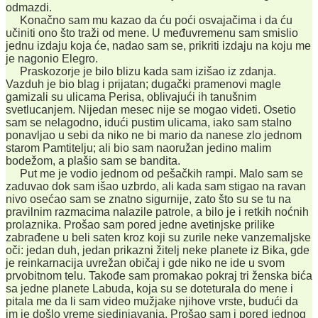
odmazdi.
Konačno sam mu kazao da ću poći osvajačima i da ću
učiniti ono što traži od mene. U međuvremenu sam smislio
jednu izdaju koja će, nadao sam se, prikriti izdaju na koju me
je nagonio Elegro.
Praskozorje je bilo blizu kada sam izišao iz zdanja.
Vazduh je bio blag i prijatan; dugački pramenovi magle
gamizali su ulicama Perisa, oblivajući ih tanušnim
svetlucanjem. Nijedan mesec nije se mogao videti. Osetio
sam se nelagodno, idući pustim ulicama, iako sam stalno
ponavljao u sebi da niko ne bi mario da nanese zlo jednom
starom Pamtitelju; ali bio sam naoružan jedino malim
bodežom, a plašio sam se bandita.
Put me je vodio jednom od pešačkih rampi. Malo sam se
zaduvao dok sam išao uzbrdo, ali kada sam stigao na ravan
nivo osećao sam se znatno sigurnije, zato što su se tu na
pravilnim razmacima nalazile patrole, a bilo je i retkih noćnih
prolaznika. Prošao sam pored jedne avetinjske prilike
zabrađene u beli saten kroz koji su zurile neke vanzemaljske
oči: jedan duh, jedan prikazni žitelj neke planete iz Bika, gde
je reinkarnacija uvrežan običaj i gde niko ne ide u svom
prvobitnom telu. Takođe sam promakao pokraj tri ženska bića
sa jedne planete Labuda, koja su se doteturala do mene i
pitala me da li sam video mužjake njihove vrste, budući da
im je došlo vreme sjedinjavanja. Prošao sam i pored jednog