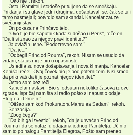
"Oko nje", rekoh.
Ostali Pamtitelji stadoše prituljeno da se smeškaju.
Priklanjali su glave jedni drugima, došaptavali se, čak se tu i
tamo nasmejali; potvrdio sam skandal. Kancelar zauze
svečaniji stav.
On pokaza na Prinčevo telo.
"Ovo ti je bio saputnik kada si došao u Peris", reče on.
"Da li si znao za njegov pravi identitet?"
Ja ovlažih usne. "Podozrevao sam."
"Da je..."
"Odbegli Princ od Rouma", rekoh. Nisam se usudio da
vrdam; status mi je bio u opasnosti.
Usledila su nova došaptavanja i nova klimanja. Kancelar
Kenišal reče: "Ovaj čovek bio je pod poternicom. Nisi smeo
da prikrivaš da ti je poznat njegov identitet."
Ostao sam bez reči.
Kancelar nastavi: "Bio si odsutan nekoliko časova iz ove
zgrade. Ispričaj nam šta si radio pošto si napustio odaje
Elegroa i Olmein."
"Otišao sam kod Prokuratora Manrulea Sedam", rekoh.
Senzacija.
"Zbog čega?"
"Da bih ga izvestio", rekoh, "da je uhvaćen Princ od
Rouma i da se nalazi u odajama jednog Pamtitelja. Učinio
sam to po nalogu Pamtitelja Elegroa, Pošto sam preneo