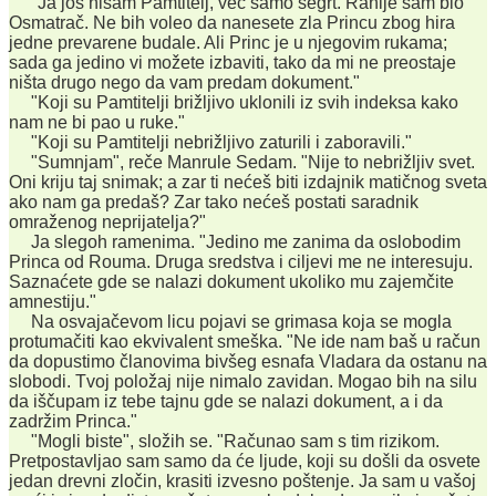
"Ja još nisam Pamtitelj, već samo šegrt. Ranije sam bio
Osmatrač. Ne bih voleo da nanesete zla Princu zbog hira
jedne prevarene budale. Ali Princ je u njegovim rukama;
sada ga jedino vi možete izbaviti, tako da mi ne preostaje
ništa drugo nego da vam predam dokument."
"Koji su Pamtitelji brižljivo uklonili iz svih indeksa kako
nam ne bi pao u ruke."
"Koji su Pamtitelji nebrižljivo zaturili i zaboravili."
"Sumnjam", reče Manrule Sedam. "Nije to nebrižljiv svet.
Oni kriju taj snimak; a zar ti nećeš biti izdajnik matičnog sveta
ako nam ga predaš? Zar tako nećeš postati saradnik
omraženog neprijatelja?"
Ja slegoh ramenima. "Jedino me zanima da oslobodim
Princa od Rouma. Druga sredstva i ciljevi me ne interesuju.
Saznaćete gde se nalazi dokument ukoliko mu zajemčite
amnestiju."
Na osvajačevom licu pojavi se grimasa koja se mogla
protumačiti kao ekvivalent smeška. "Ne ide nam baš u račun
da dopustimo članovima bivšeg esnafa Vladara da ostanu na
slobodi. Tvoj položaj nije nimalo zavidan. Mogao bih na silu
da iščupam iz tebe tajnu gde se nalazi dokument, a i da
zadržim Princa."
"Mogli biste", složih se. "Računao sam s tim rizikom.
Pretpostavljao sam samo da će ljude, koji su došli da osvete
jedan drevni zločin, krasiti izvesno poštenje. Ja sam u vašoj