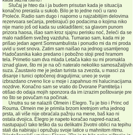
Slučaj je hteo da i ja budem prisutan kada je situacija
konačno prerasla u sukob. Bilo je to jedne noći u rano
Proleće. Radio sam dugo i naporno u najzabitijim delovima
rezervoara sećanja, prebirajući po podacima o kojima niko
nije mario još od kada su uskladišteni; sa glavom punom
prizora haosa, išao sam kroz sjajnu perisku noć, želeći da se
malo nadišem svežeg vazduha. Tumarao sam, kada mi je
prišao jedan agent Somnambulista i ponudio mi da mi proda
uvid u svet snova. Zatim sam naišao na jednog usamljenog
Hadočasnika kako predano i pobožno stoji pred hramom
tela. Primetio sam dva mlada Letača kako su mi promakla
iznad glave, što mi je na oči nateralo nekoliko samosažaljivih
suza. Zaustavio me je jedan turista sa zvezda, u masci za
disanje i tunici optočenoj draguljima; uneo je svoje
izbrazdano crveno lice u moje i zapahnuo mi halucinacijama
nozdrve. Konačno sam se vratio do Dvorane Pamtitelja i
otišao do odaja mojih sponzora da im izrazim poštovanje pre
no što se povučam na počinak.
Unutra su se nalazili Olmein i Elegro. Tu je bio i Princ od
Rouma. Olmein me je primila brzom kretnjom vrha jednog
prsta, ali više nije obraćala pažnju na mene, baš kao ni
ostala dvojica. Elegro je napeto koračao napred-nazad,
nastupajući tako teško da su delikatni životni oblici na tepihu
stali da nabiraju i opružuju svoje latice u mahnitom ritmu.