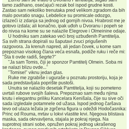
tamo zadihano, osećajući rezak bol ispod grudne kosti.
Zastao sam nekoliko trenutaka pred velikom zgradom da bih
malo povratio snagu. Lebdelice su promicale odozgo,
izlazeći iz zdanja sa jednog od gornjih nivoa. Hrabrost me je
gotovo izdala; ali konačno, ipak uđoh u Dvoranu i popeh se
do nivoa na kome su se nalazile Elegrove i Olmeinine odaje.
U hodniku sam zatekao veći broj uzbuđenih Pamtitelja.
Sa svih strana dopirali su šaputavi zvuci prigušenih
razgovora. Ja krenuh napred, ali jedan čovek, u kome sam
prepoznao visokog člana veća esnafa, podiže ruku i reče mi:
"Šta ti ovde radiš, šegrte?"
"Ja sam Tomis, čiji je sponzor Pamtitelj Olmein. Soba mi
se nalazi blizu ovde..."
"Tomise!" viknu jedan glas.
Ruke me zgrabiše i uguraše u poznatu prostoriju, koja je
sada predstavljala poprište pustoši.
Unutra se nalazilo desetak Pamtitelja, koji su pometeno
uvrtali rubove svojih šaleva. Prepoznao sam među njima
krutu i elegantnu priliku Kancelara Kenišala, čije su sive oči
sada izgledale potamnele od užasa. Ispod jednog čaršava
levo od ulaza ležala je zgrčena figura u odeždi Hodočasnika:
Princ od Rouma, mrtav u lokvi vlastite krvi. Njegova blistava
maska, sada okrvavljena, stajala je pokraj njega. Na
suprotnoj strani sobe, opružen pokraj jednog ukrašenog