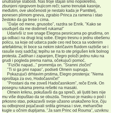
unutrašnje slabosti. Nas troje stajali smo nopokretno,
zbunjeni njegovom bujicom reči; samo trenutak kasnije,
međutim, ove ukočenosti je nestalo kada je Pamtitelj,
ponesen plimom gneva, zgrabio Princa za ramena i stao
žestoko da ga trese i cima.
"Dalje od mene, gnusobo", razdra se Enrik. "Kako se
usuđuješ da me dodirneš rukama!"
Udarivši iz sve snage Elegroa pesnicama po grudima, on
ga odbaci na drugi kraj sobe. Elegro tresnu o jednu obešenu
policu, sa koje od udarca pade ceo red boca sa vodenim
artefaktima; tri boce sa nekim iskričavim fluidom razbiše se i
rasuše svoj sadržaj; tepihu se na to ote prigušen krik bolnog
protesta. Zadihan i zapanjen, Elegro položi jednu ruku na
grudi i pogleda prema nama, očekujući pomoć.
"Fizički napad..." promrmlja on. "Sramni zločin!"
"Ti si ga prvi napao", podseti Olmein supruga.
Pokazujući drhtavim prstima, Elegro prostenja: "Nema
oproštaja za ovo, Hodočasniče!"
"Prostani da me zoveš Hadočasnikom", reče Enrik. On
posegnu rukama prema rešetki na masaki.
Olmein kriknu, pokušavši da ga spreči, ali ljutiti bes nije
mu više dopuštao da se obuzda. Tresnuo je masku o pod i
prkosno stao, pokazavši svoje užasno unakaženo lice, čiju
su odbojnost pojačavali srdita grimasa i sive, mehaničke
kugle u očnim dupljama. "Ja sam Princ od Rouma", uzviknu