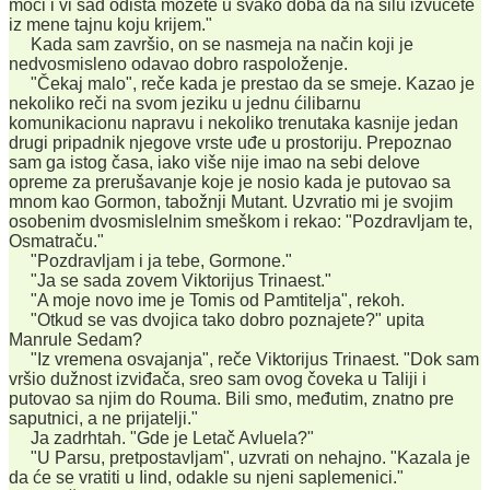
moći i vi sad odista možete u svako doba da na silu izvučete
iz mene tajnu koju krijem."
Kada sam završio, on se nasmeja na način koji je
nedvosmisleno odavao dobro raspoloženje.
"Čekaj malo", reče kada je prestao da se smeje. Kazao je
nekoliko reči na svom jeziku u jednu ćilibarnu
komunikacionu napravu i nekoliko trenutaka kasnije jedan
drugi pripadnik njegove vrste uđe u prostoriju. Prepoznao
sam ga istog časa, iako više nije imao na sebi delove
opreme za prerušavanje koje je nosio kada je putovao sa
mnom kao Gormon, tabožnji Mutant. Uzvratio mi je svojim
osobenim dvosmislelnim smeškom i rekao: "Pozdravljam te,
Osmatraču."
"Pozdravljam i ja tebe, Gormone."
"Ja se sada zovem Viktorijus Trinaest."
"A moje novo ime je Tomis od Pamtitelja", rekoh.
"Otkud se vas dvojica tako dobro poznajete?" upita
Manrule Sedam?
"Iz vremena osvajanja", reče Viktorijus Trinaest. "Dok sam
vršio dužnost izviđača, sreo sam ovog čoveka u Taliji i
putovao sa njim do Rouma. Bili smo, međutim, znatno pre
saputnici, a ne prijatelji."
Ja zadrhtah. "Gde je Letač Avluela?"
"U Parsu, pretpostavljam", uzvrati on nehajno. "Kazala je
da će se vratiti u Iind, odakle su njeni saplemenici."