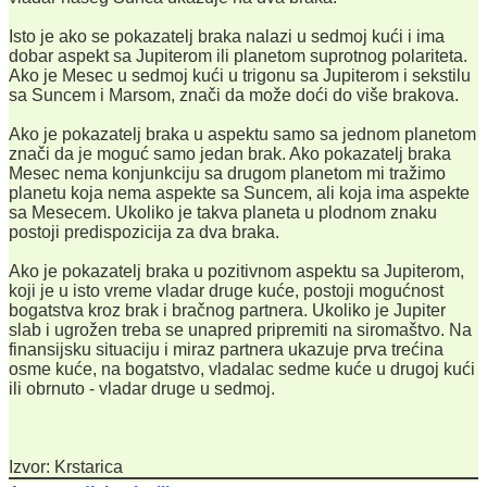
Isto je ako se pokazatelj braka nalazi u sedmoj kući i ima
dobar aspekt sa Jupiterom ili planetom suprotnog polariteta.
Ako je Mesec u sedmoj kući u trigonu sa Jupiterom i sekstilu
sa Suncem i Marsom, znači da može doći do više brakova.
Ako je pokazatelj braka u aspektu samo sa jednom planetom
znači da je moguć samo jedan brak. Ako pokazatelj braka
Mesec nema konjunkciju sa drugom planetom mi tražimo
planetu koja nema aspekte sa Suncem, ali koja ima aspekte
sa Mesecem. Ukoliko je takva planeta u plodnom znaku
postoji predispozicija za dva braka.
Ako je pokazatelj braka u pozitivnom aspektu sa Jupiterom,
koji je u isto vreme vladar druge kuće, postoji mogućnost
bogatstva kroz brak i bračnog partnera. Ukoliko je Jupiter
slab i ugrožen treba se unapred pripremiti na siromaštvo. Na
finansijsku situaciju i miraz partnera ukazuje prva trećina
osme kuće, na bogatstvo, vladalac sedme kuće u drugoj kući
ili obrnuto - vladar druge u sedmoj.
Izvor: Krstarica