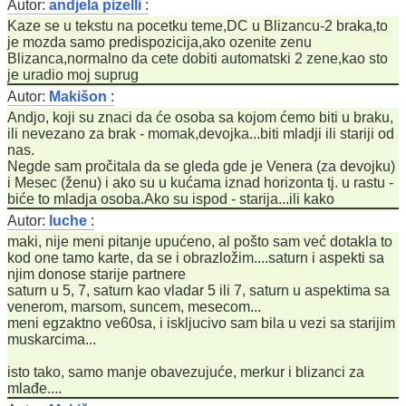
Autor:
andjela pizelli
:
Kaze se u tekstu na pocetku teme,DC u Blizancu-2 braka,to
je mozda samo predispozicija,ako ozenite zenu
Blizanca,normalno da cete dobiti automatski 2 zene,kao sto
je uradio moj suprug
Autor:
Makišon
:
Andjo, koji su znaci da će osoba sa kojom ćemo biti u braku,
ili nevezano za brak - momak,devojka...biti mladji ili stariji od
nas.
Negde sam pročitala da se gleda gde je Venera (za devojku)
i Mesec (ženu) i ako su u kućama iznad horizonta tj. u rastu -
biće to mladja osoba.Ako su ispod - starija...ili kako
Autor:
luche
:
maki, nije meni pitanje upućeno, al pošto sam već dotakla to
kod one tamo karte, da se i obrazložim....saturn i aspekti sa
njim donose starije partnere
saturn u 5, 7, saturn kao vladar 5 ili 7, saturn u aspektima sa
venerom, marsom, suncem, mesecom...
meni egzaktno ve60sa, i iskljucivo sam bila u vezi sa starijim
muskarcima...
isto tako, samo manje obavezujuće, merkur i blizanci za
mlađe....