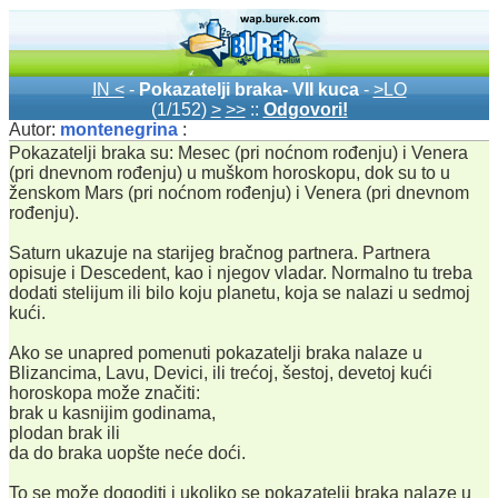
IN <
-
Pokazatelji braka- VII kuca
-
>LO
(1/152)
>
>>
::
Odgovori!
Autor:
montenegrina
:
Pokazatelji braka su: Mesec (pri noćnom rođenju) i Venera
(pri dnevnom rođenju) u muškom horoskopu, dok su to u
ženskom Mars (pri noćnom rođenju) i Venera (pri dnevnom
rođenju).
Saturn ukazuje na starijeg bračnog partnera. Partnera
opisuje i Descedent, kao i njegov vladar. Normalno tu treba
dodati stelijum ili bilo koju planetu, koja se nalazi u sedmoj
kući.
Ako se unapred pomenuti pokazatelji braka nalaze u
Blizancima, Lavu, Devici, ili trećoj, šestoj, devetoj kući
horoskopa može značiti:
brak u kasnijim godinama,
plodan brak ili
da do braka uopšte neće doći.
To se može dogoditi i ukoliko se pokazatelji braka nalaze u