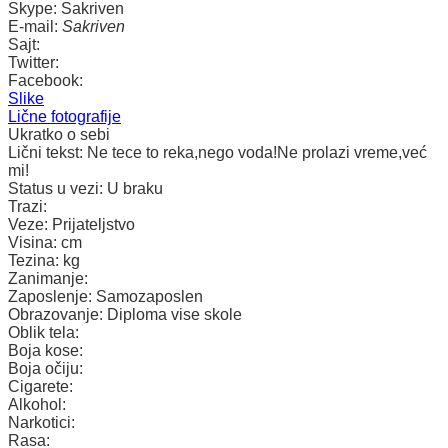
Skype:
Sakriven
E-mail:
Sakriven
Sajt:
Twitter:
Facebook:
Slike
Lične fotografije
Ukratko o sebi
Lični tekst:
Ne tece to reka,nego voda!Ne prolazi vreme,već
mi!
Status u vezi:
U braku
Trazi:
Veze:
Prijateljstvo
Visina:
cm
Tezina:
kg
Zanimanje:
Zaposlenje:
Samozaposlen
Obrazovanje:
Diploma vise skole
Oblik tela:
Boja kose:
Boja očiju:
Cigarete:
Alkohol:
Narkotici:
Rasa: