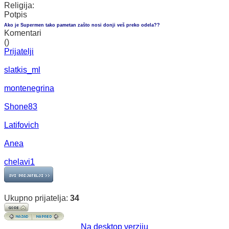
Religija:
Potpis
Ako je Supermen tako pametan zašto nosi donji veš preko odela??
Komentari
()
Prijatelji
slatkis_ml
montenegrina
Shone83
Latifovich
Anea
chelavi1
Ukupno prijatelja:
34
Na desktop verziju