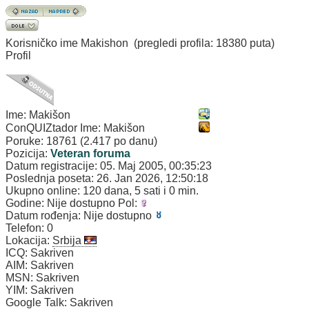
Korisničko ime
Makishon
(pregledi profila: 18380 puta)
Profil
Ime:
Makišon
ConQUIZtador Ime:
Makišon
Poruke:
18761 (2.417 po danu)
Pozicija:
Veteran foruma
Datum registracije:
05. Maj 2005, 00:35:23
Poslednja poseta:
26. Jan 2026, 12:50:18
Ukupno online:
120 dana, 5 sati i 0 min.
Godine:
Nije dostupno
Pol:
Datum rođenja:
Nije dostupno
Telefon:
0
Lokacija:
Srbija
ICQ:
Sakriven
AIM:
Sakriven
MSN:
Sakriven
YIM:
Sakriven
Google Talk:
Sakriven