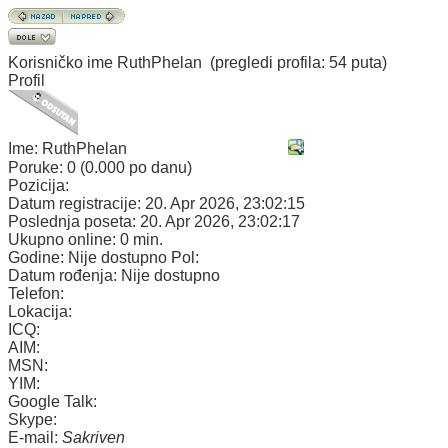
Korisničko ime
RuthPhelan
(pregledi profila: 54 puta)
Profil
Ime:
RuthPhelan
Poruke:
0 (0.000 po danu)
Pozicija:
Datum registracije:
20. Apr 2026, 23:02:15
Poslednja poseta:
20. Apr 2026, 23:02:17
Ukupno online:
0 min.
Godine:
Nije dostupno
Pol:
Datum rođenja:
Nije dostupno
Telefon:
Lokacija:
ICQ:
AIM:
MSN:
YIM:
Google Talk:
Skype:
E-mail:
Sakriven