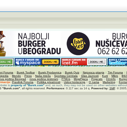
ri Foruma
::
Burek Toolbar
::
Burek Prodavnica
::
Burek Quiz
::
Najcesca pitanja
::
Tim Foruma
::
kipedia
::
Mondo
::
Press
::
Naša mreža
::
Sportska Centrala
::
Glas Javnosti
::
Kurir
::
Mikro
::
B92
ova godina Beograd
::
nova godina restorani
::
FTW.rs
::
MojaPijaca
::
Pojacalo
::
011info
::
Burgo
ormacije:
Pravilnik Foruma
::
Politika privatnosti
::
Uslovi koriscenja
::
O nama
::
Marketing
::
Konta
ebsite is
property of
"Burek.com"
and, as such, they may not be used on other websites without
26
"Burek.com"
, all rights reserved.
Performance:
0.117 sec za 14 q.
Powered by:
SMF
. © 2005