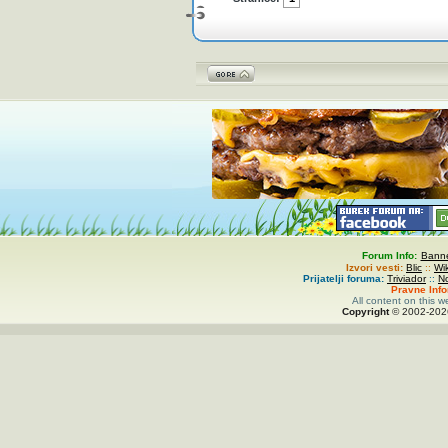
Forum Info:
Banne
Izvori vesti:
Blic
::
Wi
Prijatelji foruma:
Triviador
::
N
Pravne Inf
All content on this w
Copyright
© 2002-
20