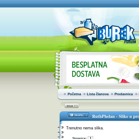
Početna
Lista članova
Prodavnica
RuthPhelan
-
Slike u pro
Trenutno nema slika.
Stranice:
1