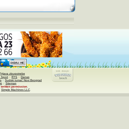
Prijava zloupotrebe
 Sport
::
RTS
::
Danas
s
::
Sudski tumač Novi Beograd
kt
::
Sitemap
written permission
.
,
Simple Machines LLC
.