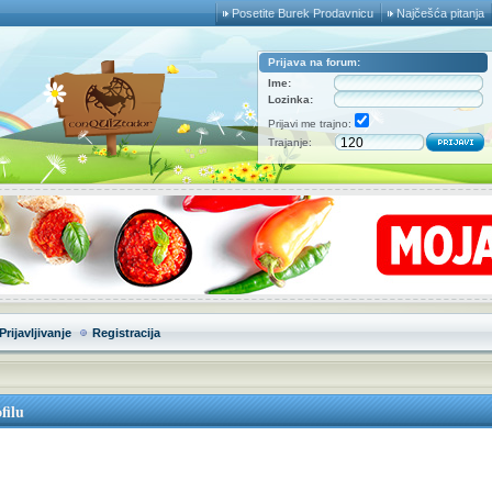
Posetite Burek Prodavnicu
Najčešća pitanja
Prijava na forum:
Ime:
Lozinka:
Prijavi me trajno:
Trajanje:
Prijavljivanje
Registracija
filu