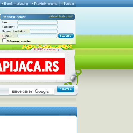
Burek marketing
Pravilnik foruma
Toolbar
zaboravili ste šifru?
Registruj nalog:
Ime:
Lozinka:
Ponovi Lozinku:
E-mail:
Slažem se sa uslovima
BUREK marketing