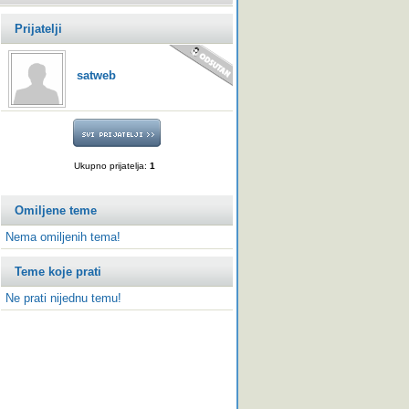
Prijatelji
satweb
Ukupno prijatelja:
1
Omiljene teme
Nema omiljenih tema!
Teme koje prati
Ne prati nijednu temu!