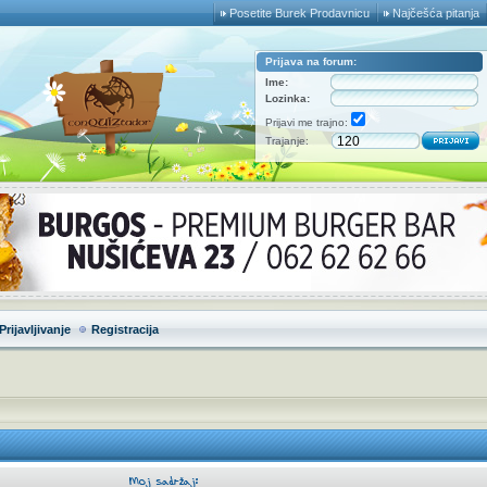
Posetite Burek Prodavnicu
Najčešća pitanja
Prijava na forum:
Ime:
Lozinka:
Prijavi me trajno:
Trajanje:
Prijavljivanje
Registracija