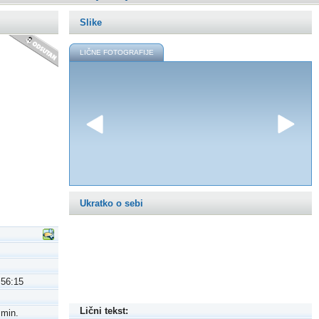
Slike
LIČNE FOTOGRAFIJE
Ukratko o sebi
:56:15
Lični tekst:
 min.