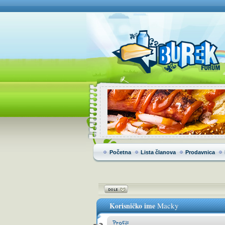
Početna
Lista članova
Prodavnica
Korisničko ime
Macky