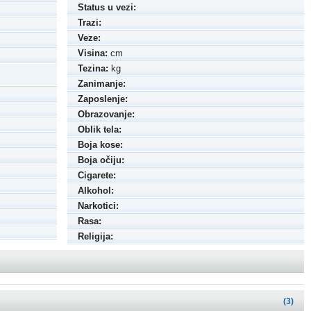
Status u vezi:
Trazi:
Veze:
Visina:
cm
Tezina:
kg
Zanimanje:
Zaposlenje:
Obrazovanje:
Oblik tela:
Boja kose:
Boja očiju:
Cigarete:
Alkohol:
Narkotici:
Rasa:
Religija:
(3)