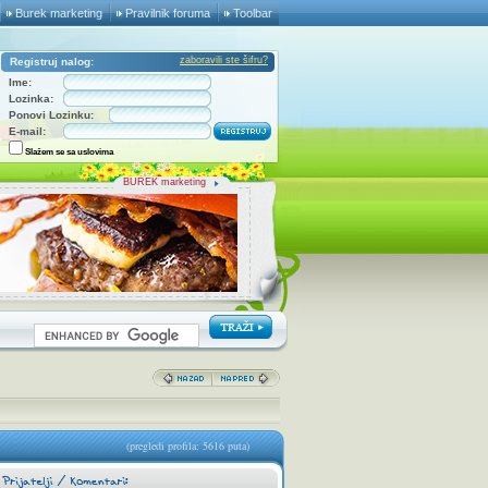
Burek marketing
Pravilnik foruma
Toolbar
zaboravili ste šifru?
Registruj nalog:
Ime:
Lozinka:
Ponovi Lozinku:
E-mail:
Slažem se sa uslovima
BUREK marketing
(pregledi profila: 5616 puta)