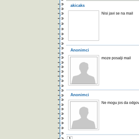
akicaks
Nisi javi se na mail
Anonimci
moze posalji mail
Anonimci
Ne mogu jos da odgov
1