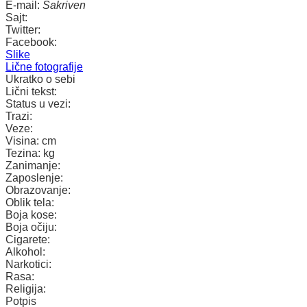
E-mail:
Sakriven
Sajt:
Twitter:
Facebook:
Slike
Lične fotografije
Ukratko o sebi
Lični tekst:
Status u vezi:
Trazi:
Veze:
Visina:
cm
Tezina:
kg
Zanimanje:
Zaposlenje:
Obrazovanje:
Oblik tela:
Boja kose:
Boja očiju:
Cigarete:
Alkohol:
Narkotici:
Rasa:
Religija:
Potpis