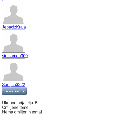
JebacIzKraja
sinisamen300
Sanjica3322
Ukupno prijatelja:
5
Omiljene teme
Nema omiljenih tema!