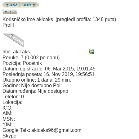
Korisničko ime
akicaks
(pregledi profila: 1348 puta)
Profil
Ime:
akicaks
Poruke:
7 (0.002 po danu)
Pozicija:
Pocetnik
Datum registracije:
06. Mar 2015, 19:01:45
Poslednja poseta:
16. Nov 2019, 19:56:51
Ukupno online:
1 dana, 29 min.
Godine:
Nije dostupno
Pol:
Datum rođenja:
Nije dostupno
Telefon:
0
Lokacija:
ICQ:
AIM:
MSN:
YIM:
Google Talk:
akicaks96@gmail.com
Skype: