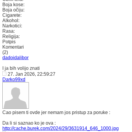
Boja kose:
Boja očiju:
Cigarete:
Alkohol:
Narkotici:
Rasa:
Religija:
Potpis
Komentari
(2)
dadoidalibor
I ja bih volijo znati
27. Jan 2026, 22:59:27
Darko99xd
Cao pisem ti ovde jer nemam jos pristup za poruke :
Da li si saznao ko je ova :
http://cache.burek.com/2024/29/3631914_646_1000.jpg