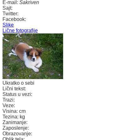
E-mail:
Sakriven
Sajt:
Twitter:
Facebook:
Slike
Lične fotografije
Ukratko o sebi
Lični tekst:
Status u vezi:
Trazi:
Veze:
Visina:
cm
Tezina:
kg
Zanimanje:
Zaposlenje:
Obrazovanje:
Oblik tela: