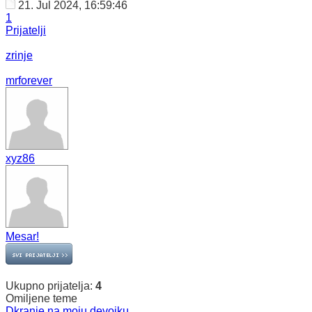
21. Jul 2024, 16:59:46
1
Prijatelji
zrinje
mrforever
xyz86
Mesar!
Ukupno prijatelja:
4
Omiljene teme
Dkranje na moju devojku