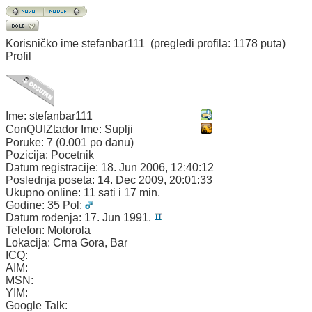
Korisničko ime
stefanbar111
(pregledi profila: 1178 puta)
Profil
Ime:
stefanbar111
ConQUIZtador Ime:
Suplji
Poruke:
7 (0.001 po danu)
Pozicija:
Pocetnik
Datum registracije:
18. Jun 2006, 12:40:12
Poslednja poseta:
14. Dec 2009, 20:01:33
Ukupno online:
11 sati i 17 min.
Godine:
35
Pol:
Datum rođenja:
17. Jun 1991.
Telefon:
Motorola
Lokacija:
Crna Gora, Bar
ICQ:
AIM:
MSN:
YIM:
Google Talk: