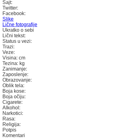
Sajt:
Twitter:
Facebook:
Slike
Lične fotografije
Ukratko o sebi
Lični tekst:
Status u vezi:
Trazi:
Veze:
Visina:
cm
Tezina:
kg
Zanimanje:
Zaposlenje:
Obrazovanje:
Oblik tela:
Boja kose:
Boja očiju:
Cigarete:
Alkohol:
Narkotici:
Rasa:
Religija:
Potpis
Komentari