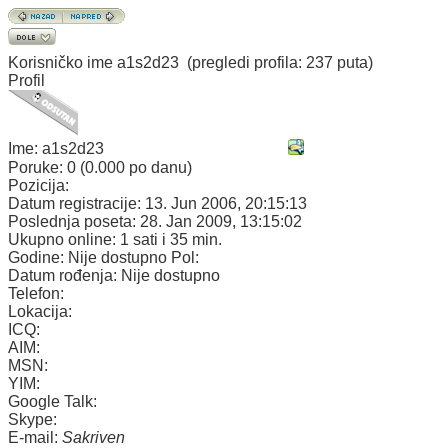
Korisničko ime
a1s2d23
(pregledi profila: 237 puta)
Profil
Ime:
a1s2d23
Poruke:
0 (0.000 po danu)
Pozicija:
Datum registracije:
13. Jun 2006, 20:15:13
Poslednja poseta:
28. Jan 2009, 13:15:02
Ukupno online:
1 sati i 35 min.
Godine:
Nije dostupno
Pol:
Datum rođenja:
Nije dostupno
Telefon:
Lokacija:
ICQ:
AIM:
MSN:
YIM:
Google Talk:
Skype:
E-mail:
Sakriven