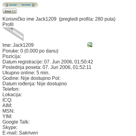
Korisničko ime
Jack1209
(pregledi profila: 280 puta)
Profil
Ime:
Jack1209
Poruke:
0 (0.000 po danu)
Pozicija:
Datum registracije:
07. Jun 2006, 01:50:42
Poslednja poseta:
07. Jun 2006, 01:52:11
Ukupno online:
5 min.
Godine:
Nije dostupno
Pol:
Datum rođenja:
Nije dostupno
Telefon:
Lokacija:
ICQ:
AIM:
MSN:
YIM:
Google Talk:
Skype:
E-mail:
Sakriven