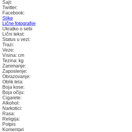
Sajt:
Twitter:
Facebook:
Slike
Lične fotografije
Ukratko o sebi
Lični tekst:
Status u vezi:
Trazi:
Veze:
Visina:
cm
Tezina:
kg
Zanimanje:
Zaposlenje:
Obrazovanje:
Oblik tela:
Boja kose:
Boja očiju:
Cigarete:
Alkohol:
Narkotici:
Rasa:
Religija:
Potpis
Komentari