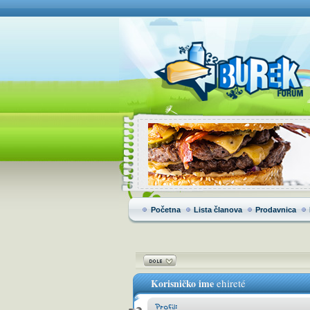
Početna
Lista članova
Prodavnica
Korisničko ime
ehireté