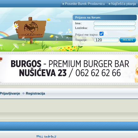
Posetite Burek Prodavnicu
Najčešća pitanja
Prijava na forum:
Ime:
Lozinka:
Prijavi me trajno:
Trajanje:
Prijavljivanje
Registracija