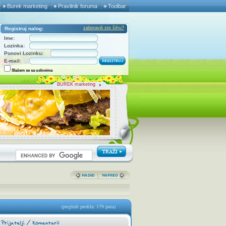
Burek marketing
Pravilnik foruma
Toolbar
zaboravili ste šifru?
Registruj nalog:
Ime:
Lozinka:
Ponovi Lozinku:
E-mail:
Slažem se sa uslovima
BUREK marketing
(pregledi profila: 179 puta)