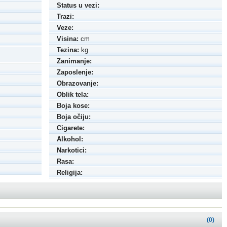
Status u vezi:
Trazi:
Veze:
Visina:
cm
Tezina:
kg
Zanimanje:
Zaposlenje:
Obrazovanje:
Oblik tela:
Boja kose:
Boja očiju:
Cigarete:
Alkohol:
Narkotici:
Rasa:
Religija:
(0)