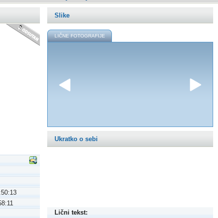
Slike
LIČNE FOTOGRAFIJE
Ukratko o sebi
:50:13
58:11
Lični tekst: