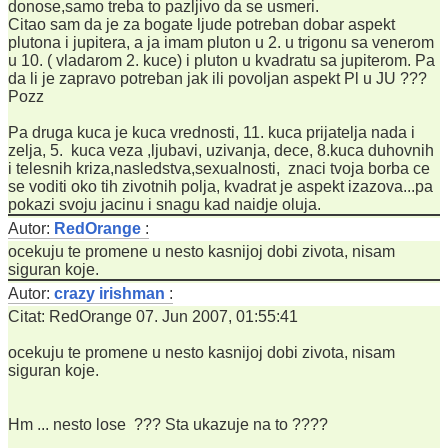
donose,samo treba to pazljivo da se usmeri.
Citao sam da je za bogate ljude potreban dobar aspekt
plutona i jupitera, a ja imam pluton u 2. u trigonu sa venerom
u 10. ( vladarom 2. kuce) i pluton u kvadratu sa jupiterom. Pa
da li je zapravo potreban jak ili povoljan aspekt Pl u JU ???
Pozz
Pa druga kuca je kuca vrednosti, 11. kuca prijatelja nada i
zelja, 5. kuca veza ,ljubavi, uzivanja, dece, 8.kuca duhovnih
i telesnih kriza,nasledstva,sexualnosti, znaci tvoja borba ce
se voditi oko tih zivotnih polja, kvadrat je aspekt izazova...pa
pokazi svoju jacinu i snagu kad naidje oluja.
Autor:
RedOrange
:
ocekuju te promene u nesto kasnijoj dobi zivota, nisam
siguran koje.
Autor:
crazy irishman
:
Citat: RedOrange 07. Jun 2007, 01:55:41
ocekuju te promene u nesto kasnijoj dobi zivota, nisam
siguran koje.
Hm ... nesto lose ??? Sta ukazuje na to ????