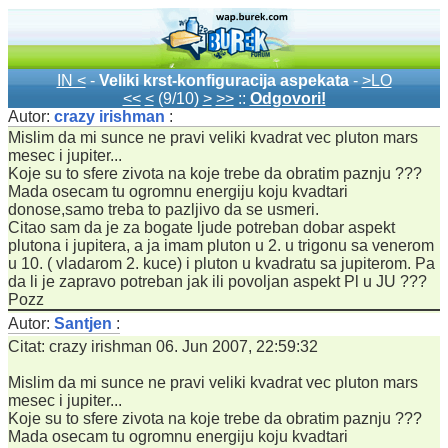
IN <
-
Veliki krst-konfiguracija aspekata
-
>LO
<<
<
(9/10)
>
>>
::
Odgovori!
Autor:
crazy irishman
:
Mislim da mi sunce ne pravi veliki kvadrat vec pluton mars
mesec i jupiter...
Koje su to sfere zivota na koje trebe da obratim paznju ???
Mada osecam tu ogromnu energiju koju kvadtari
donose,samo treba to pazljivo da se usmeri.
Citao sam da je za bogate ljude potreban dobar aspekt
plutona i jupitera, a ja imam pluton u 2. u trigonu sa venerom
u 10. ( vladarom 2. kuce) i pluton u kvadratu sa jupiterom. Pa
da li je zapravo potreban jak ili povoljan aspekt Pl u JU ???
Pozz
Autor:
Santjen
:
Citat: crazy irishman 06. Jun 2007, 22:59:32
Mislim da mi sunce ne pravi veliki kvadrat vec pluton mars
mesec i jupiter...
Koje su to sfere zivota na koje trebe da obratim paznju ???
Mada osecam tu ogromnu energiju koju kvadtari