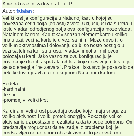
A ne rekoste mi za kvadrat Ju i Pl ...
Autor:
fatalan
:
Veliki krst je konfiguracija u Natalnoj karti u kojoj su
povezana cetiri polja (oblasti) zivota. Ukljucujuci da su tela u
krstu vladari odredjenog polja ova konfiguracija moze vladati
Natalnom kartom. Kao takav snazan element karte ukoliko
ima uitcaj, vecina karte je u vezi sa njim. Moze govoriti o
velikim aktivnostima i delovanju da bi se nesto postiglo u
vezi sa telima koji su u krstu, vladavini polja i njihovog
polozaja u karti. Jako vazno za ovu konfiguraciju je
postojanje dobrih aspekata od tela koje ucestvuju u krstu, jer
se tad energija "ne zatvara". Praksa i iskustvo je pokazalo da
neki krstovi upravljaju celokupnom Natalnom kartom.
Podela:
-kardinalni
-fiksni
-promenjivi veliki krst
Kardinalni veliki krst poseduju osobe koje imaju snagu za
velike aktivnosti i veliki protok energije. Pokazuje veliko
aktiviranje uz postizanje rezultata kada to bude potrebno. On
predstavlja mogucnost da se izadje iz problema koji je
predstavljen odredjenom oblasti zivota. To je covek koji