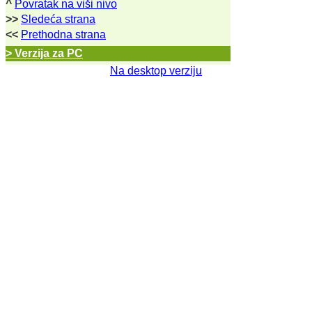
^
Povratak na viši nivo
>>
Sledeća strana
<<
Prethodna strana
> Verzija za PC
Na desktop verziju