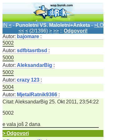
IN <
-
Punoletni VS. Maloletni+Anketa
-
>LO
<<
<
(2/1396)
>
>>
::
Odgovori!
Autor:
bajomare
:
5002
Autor:
sdfbtasrtbsd
:
5000
Autor:
AleksandarBig
:
5002
Autor:
crazy 123
:
5004
Autor:
MjetalRatnik9366
:
Citat: AleksandarBig 25. Okt 2011, 23:54:22
5002
e vala još 2 dana
> Odgovori