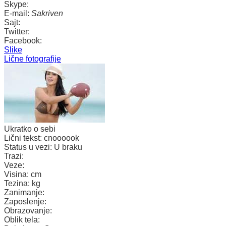
Skype:
E-mail:
Sakriven
Sajt:
Twitter:
Facebook:
Slike
Lične fotografije
Ukratko o sebi
Lični tekst:
cnoooook
Status u vezi:
U braku
Trazi:
Veze:
Visina:
cm
Tezina:
kg
Zanimanje:
Zaposlenje:
Obrazovanje:
Oblik tela: