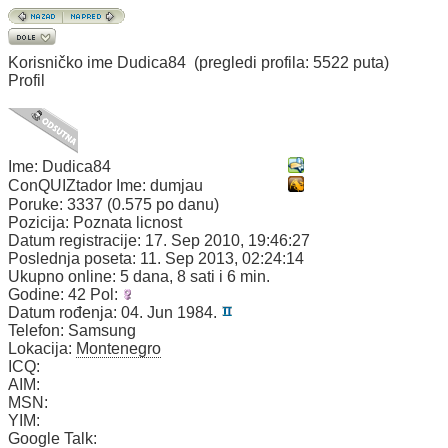
Korisničko ime
Dudica84
(pregledi profila: 5522 puta)
Profil
Ime:
Dudica84
ConQUIZtador Ime:
dumjau
Poruke:
3337 (0.575 po danu)
Pozicija:
Poznata licnost
Datum registracije:
17. Sep 2010, 19:46:27
Poslednja poseta:
11. Sep 2013, 02:24:14
Ukupno online:
5 dana, 8 sati i 6 min.
Godine:
42
Pol:
Datum rođenja:
04. Jun 1984.
Telefon:
Samsung
Lokacija:
Montenegro
ICQ:
AIM:
MSN:
YIM:
Google Talk: