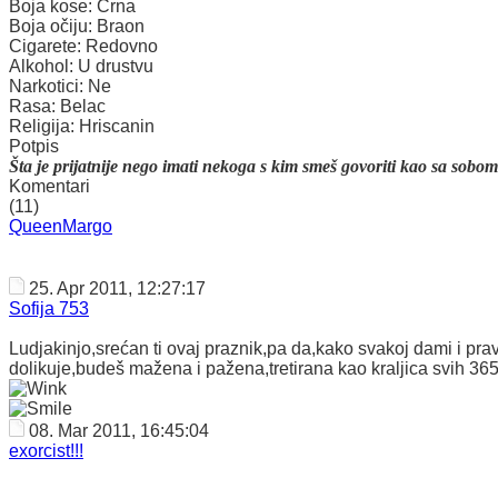
Boja kose:
Crna
Boja očiju:
Braon
Cigarete:
Redovno
Alkohol:
U drustvu
Narkotici:
Ne
Rasa:
Belac
Religija:
Hriscanin
Potpis
Šta je prijatnije nego imati nekoga s kim smeš govoriti kao sa sobo
Komentari
(11)
QueenMargo
25. Apr 2011, 12:27:17
Sofija 753
Ludjakinjo,srećan ti ovaj praznik,pa da,kako svakoj dami i pra
dolikuje,budeš mažena i pažena,tretirana kao kraljica svih 365
08. Mar 2011, 16:45:04
exorcist!!!