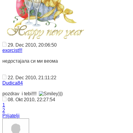
29. Dec 2010, 20:06:50
exorcist!!!
недостајала си ми веома
22. Dec 2010, 21:11:22
Dudica84
pozdrav i tebi!!!!
)))
08. Okt 2010, 22:27:54
1
2
Prijatelji