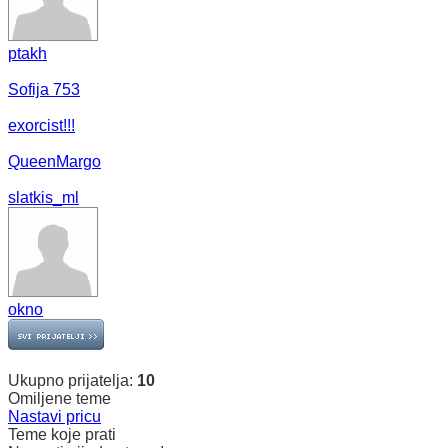
ptakh
Sofija 753
exorcist!!!
QueenMargo
slatkis_ml
okno
Ukupno prijatelja:
10
Omiljene teme
Nastavi pricu
Teme koje prati