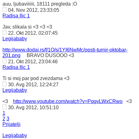
auu, ljubaviiiiii, 18111 pregleda :O
04. Nov 2012, 23:33:05
Radisa Ilic 1
Jav, slikala si <3 <3 <3
22. Okt 2012, 02:07:45
Legijababy
http://www.dodaj.rs/f/1O/s/1YI6NwMc/opsti-turnir-oktobar-
201.png
BRAVO DUSOOO <3
21. Okt 2012, 23:04:46
Radisa Ilic 1
Ti si moj par pod zvezdama <3
30. Avg 2012, 12:24:27
Legijababy
<3
http://www.youtube.com/watch?v=PqgvLWxCRwo
<3
30. Avg 2012, 10:51:10
1
2
3
Prijatelji
Legijababy