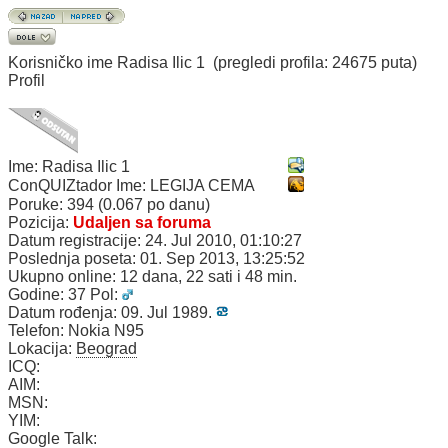
Korisničko ime
Radisa Ilic 1
(pregledi profila: 24675 puta)
Profil
Ime:
Radisa Ilic 1
ConQUIZtador Ime:
LEGIJA CEMA
Poruke:
394 (0.067 po danu)
Pozicija:
Udaljen sa foruma
Datum registracije:
24. Jul 2010, 01:10:27
Poslednja poseta:
01. Sep 2013, 13:25:52
Ukupno online:
12 dana, 22 sati i 48 min.
Godine:
37
Pol:
Datum rođenja:
09. Jul 1989.
Telefon:
Nokia N95
Lokacija:
Beograd
ICQ:
AIM:
MSN:
YIM:
Google Talk: