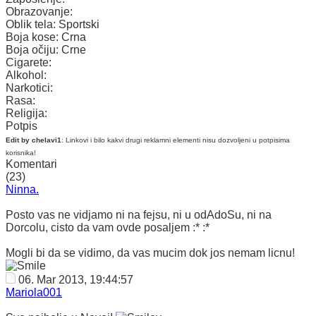
Obrazovanje:
Oblik tela:
Sportski
Boja kose:
Crna
Boja očiju:
Crne
Cigarete:
Alkohol:
Narkotici:
Rasa:
Religija:
Potpis
Edit by chelavi1
: Linkovi i bilo kakvi drugi reklamni elementi nisu dozvoljeni u potpisima
korisnika!
Komentari
(23)
Ninna.
Posto vas ne vidjamo ni na fejsu, ni u odAdoSu, ni na
Dorcolu, cisto da vam ovde posaljem :* :*
Mogli bi da se vidimo, da vas mucim dok jos nemam licnu!
06. Mar 2013, 19:44:57
Mariola001