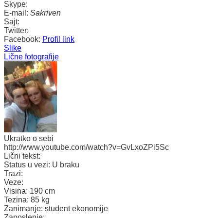
Skype:
E-mail:
Sakriven
Sajt:
Twitter:
Facebook:
Profil link
Slike
Lične fotografije
Ukratko o sebi
http://www.youtube.com/watch?v=GvLxoZPi5Sc
Lični tekst:
Status u vezi:
U braku
Trazi:
Veze:
Visina:
190 cm
Tezina:
85 kg
Zanimanje:
student ekonomije
Zaposlenje: