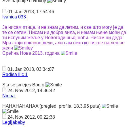
Sve najbolje u Novoj!
01. Jan 2013, 17:54:46
Ivanica 033
Ја нисам птица, и не знам да летим, и све што могу је да
те се сетим. Нисам ни добра вила, и немам њене моћи да
ти испуним жеље у Новогодишњој ноћи. Нисам ни деда
Мраз који поклоне дели, али сам неко ко ти све најлепше
жели
Срећна Нова 2013. година
01. Jan 2013, 03:34:07
Radisa Ilic 1
Sta se smejes Borco
24. Nov 2012, 14:36:42
Ninna.
HAHAHAHAHAA (pregledi profila: 18.3.95 puta)
24. Nov 2012, 00:22:38
Legijababy