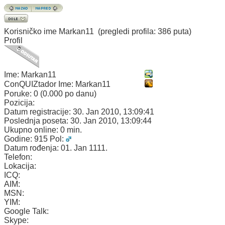
Korisničko ime
Markan11
(pregledi profila: 386 puta)
Profil
Ime:
Markan11
ConQUIZtador Ime:
Markan11
Poruke:
0 (0.000 po danu)
Pozicija:
Datum registracije:
30. Jan 2010, 13:09:41
Poslednja poseta:
30. Jan 2010, 13:09:44
Ukupno online:
0 min.
Godine:
915
Pol:
Datum rođenja:
01. Jan 1111.
Telefon:
Lokacija:
ICQ:
AIM:
MSN:
YIM:
Google Talk:
Skype: