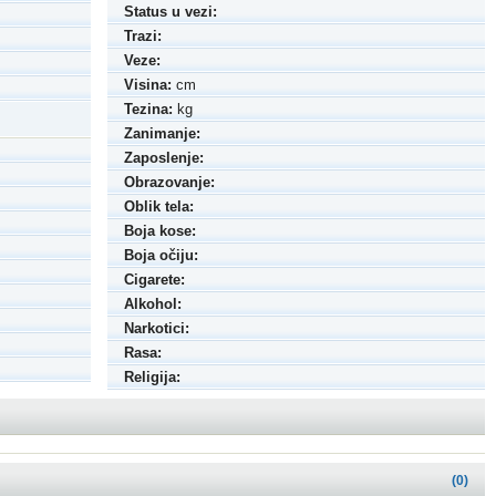
Status u vezi:
Trazi:
Veze:
Visina:
cm
Tezina:
kg
Zanimanje:
Zaposlenje:
Obrazovanje:
Oblik tela:
Boja kose:
Boja očiju:
Cigarete:
Alkohol:
Narkotici:
Rasa:
Religija:
(0)