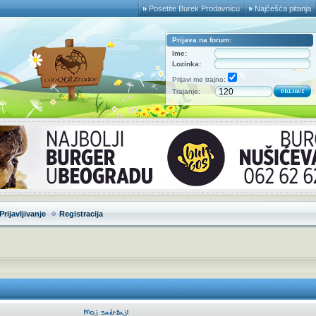
Posetite Burek Prodavnicu
Najčešća pitanja
Prijava na forum:
Ime:
Lozinka:
Prijavi me trajno:
Trajanje:
Prijavljivanje
Registracija