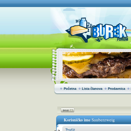
Početna
Lista članova
Prodavnica
Korisničko ime
Sauberzweig