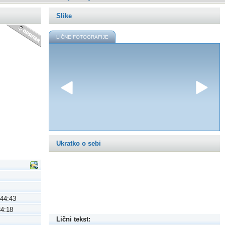
Slike
LIČNE FOTOGRAFIJE
Ukratko o sebi
:44:43
34:18
Lični tekst: