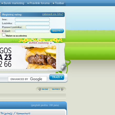
Burek marketing
Pravilnik foruma
Toolbar
zaboravili ste šifru?
Registruj nalog:
Ime:
Lozinka:
Ponovi Lozinku:
E-mail:
Slažem se sa uslovima
BUREK marketing
(pregledi profila: 180 puta)