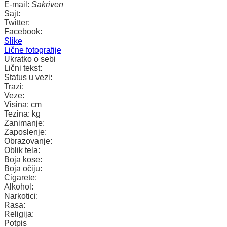
E-mail:
Sakriven
Sajt:
Twitter:
Facebook:
Slike
Lične fotografije
Ukratko o sebi
Lični tekst:
Status u vezi:
Trazi:
Veze:
Visina:
cm
Tezina:
kg
Zanimanje:
Zaposlenje:
Obrazovanje:
Oblik tela:
Boja kose:
Boja očiju:
Cigarete:
Alkohol:
Narkotici:
Rasa:
Religija:
Potpis