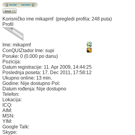
Korisničko ime
mikapmf
(pregledi profila: 248 puta)
Profil
Ime:
mikapmf
ConQUIZtador Ime:
supi
Poruke:
0 (0.000 po danu)
Pozicija:
Datum registracije:
11. Apr 2009, 14:44:25
Poslednja poseta:
17. Dec 2011, 17:58:12
Ukupno online:
13 min.
Godine:
Nije dostupno
Pol:
Datum rođenja:
Nije dostupno
Telefon:
Lokacija:
ICQ:
AIM:
MSN:
YIM:
Google Talk:
Skype: