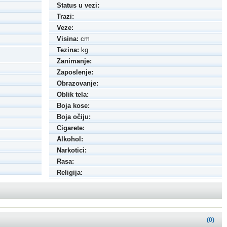
Status u vezi:
Trazi:
Veze:
Visina:
cm
Tezina:
kg
Zanimanje:
Zaposlenje:
Obrazovanje:
Oblik tela:
Boja kose:
Boja očiju:
Cigarete:
Alkohol:
Narkotici:
Rasa:
Religija:
(0)