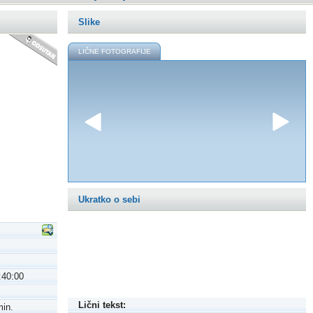
Slike
LIČNE FOTOGRAFIJE
Ukratko o sebi
:40:00
Lični tekst:
min.