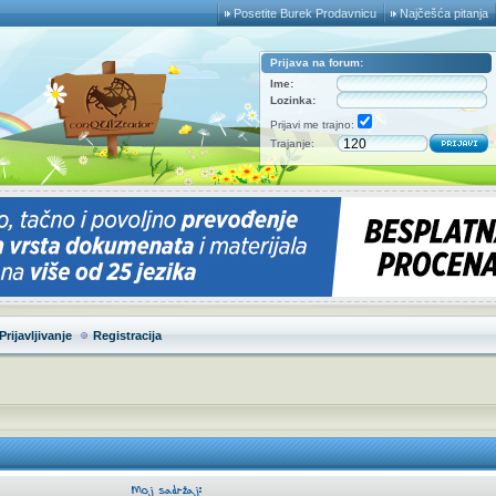
Posetite Burek Prodavnicu
Najčešća pitanja
Prijava na forum:
Ime:
Lozinka:
Prijavi me trajno:
Trajanje:
Prijavljivanje
Registracija