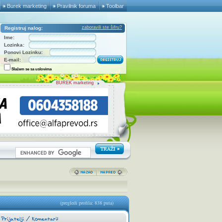
Burek marketing
Pravilnik foruma
Toolbar
zaboravili ste šifru?
Registruj nalog:
Ime:
Lozinka:
Ponovi Lozinku:
E-mail:
Slažem se sa uslovima
BUREK marketing
(pregledi profila: 838 puta)