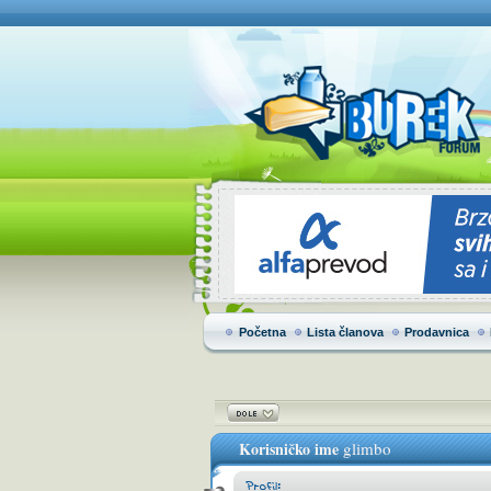
Početna
Lista članova
Prodavnica
Korisničko ime
glimbo