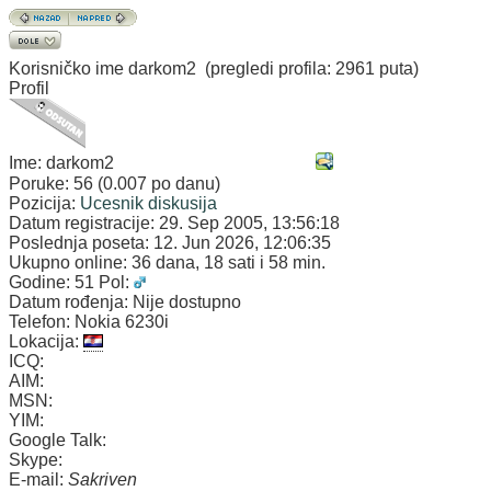
Korisničko ime
darkom2
(pregledi profila: 2961 puta)
Profil
Ime:
darkom2
Poruke:
56 (0.007 po danu)
Pozicija:
Ucesnik diskusija
Datum registracije:
29. Sep 2005, 13:56:18
Poslednja poseta:
12. Jun 2026, 12:06:35
Ukupno online:
36 dana, 18 sati i 58 min.
Godine:
51
Pol:
Datum rođenja:
Nije dostupno
Telefon:
Nokia 6230i
Lokacija:
ICQ:
AIM:
MSN:
YIM:
Google Talk:
Skype:
E-mail:
Sakriven