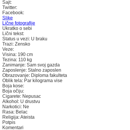
Sajt:
Twitter:
Facebook:
Slike
Lične fotografije
Ukratko o sebi
Lični tekst:
Status u vezi:
U braku
Trazi:
Zensko
Veze:
Visina:
190 cm
Tezina:
110 kg
Zanimanje:
Sam svoj gazda
Zaposlenje:
Stalno zaposlen
Obrazovanje:
Diploma fakulteta
Oblik tela:
Par kilograma vise
Boja kose:
Boja očiju:
Cigarete:
Nepusac
Alkohol:
U drustvu
Narkotici:
Ne
Rasa:
Belac
Religija:
Ateista
Potpis
Komentari