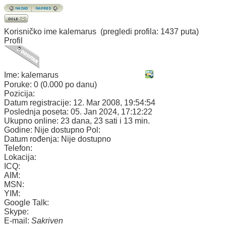
Korisničko ime
kalemarus
(pregledi profila: 1437 puta)
Profil
Ime:
kalemarus
Poruke:
0 (0.000 po danu)
Pozicija:
Datum registracije:
12. Mar 2008, 19:54:54
Poslednja poseta:
05. Jan 2024, 17:12:22
Ukupno online:
23 dana, 23 sati i 13 min.
Godine:
Nije dostupno
Pol:
Datum rođenja:
Nije dostupno
Telefon:
Lokacija:
ICQ:
AIM:
MSN:
YIM:
Google Talk:
Skype:
E-mail:
Sakriven