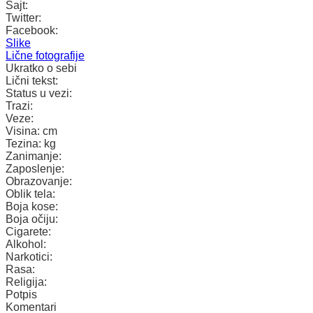
Sajt:
Twitter:
Facebook:
Slike
Lične fotografije
Ukratko o sebi
Lični tekst:
Status u vezi:
Trazi:
Veze:
Visina:
cm
Tezina:
kg
Zanimanje:
Zaposlenje:
Obrazovanje:
Oblik tela:
Boja kose:
Boja očiju:
Cigarete:
Alkohol:
Narkotici:
Rasa:
Religija:
Potpis
Komentari