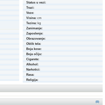
Status u vezi:
Trazi:
Veze:
Visina:
cm
Tezina:
kg
Zanimanje:
Zaposlenje:
Obrazovanje:
Oblik tela:
Boja kose:
Boja očiju:
Cigarete:
Alkohol:
Narkotici:
Rasa:
Religija:
(0)