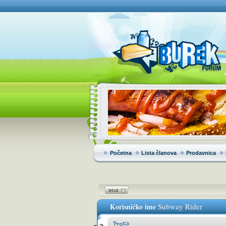
Početna
Lista članova
Prodavnica
Korisničko ime
Subway Rider