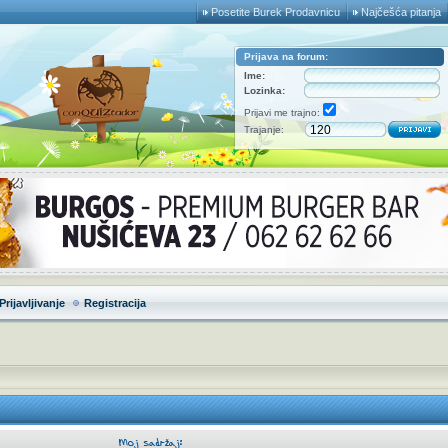
Posetite Burek Prodavnicu
Najčešća pitanja
Prijava na forum:
Ime:
Lozinka:
Prijavi me trajno:
Trajanje:
Prijavljivanje
Registracija