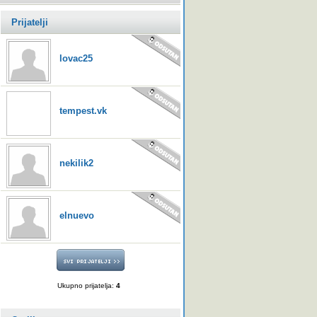
Prijatelji
lovac25
tempest.vk
nekilik2
elnuevo
Ukupno prijatelja:
4