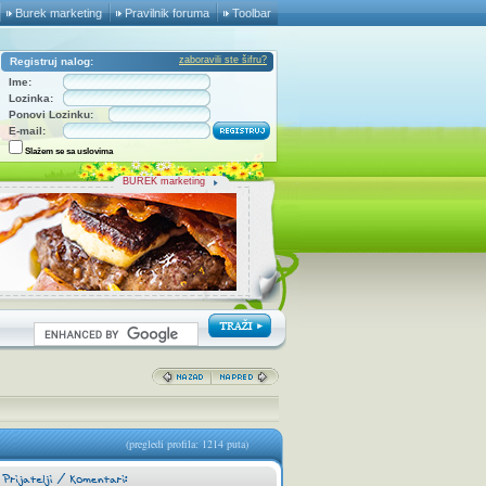
Burek marketing
Pravilnik foruma
Toolbar
zaboravili ste šifru?
Registruj nalog:
Ime:
Lozinka:
Ponovi Lozinku:
E-mail:
Slažem se sa uslovima
BUREK marketing
(pregledi profila: 1214 puta)