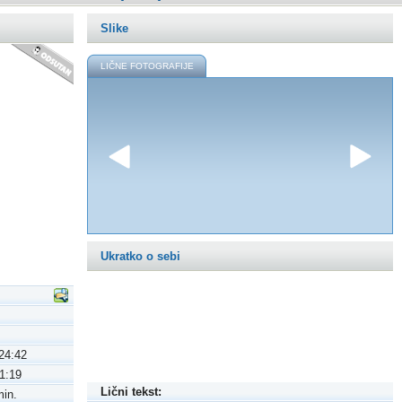
Slike
LIČNE FOTOGRAFIJE
Ukratko o sebi
:24:42
01:19
Lični tekst:
min.