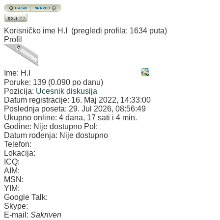
Korisničko ime
Н.I
(pregledi profila: 1634 puta)
Profil
Ime:
Н.I
Poruke:
139 (0.090 po danu)
Pozicija:
Ucesnik diskusija
Datum registracije:
16. Maj 2022, 14:33:00
Poslednja poseta:
29. Jul 2026, 08:56:49
Ukupno online:
4 dana, 17 sati i 4 min.
Godine:
Nije dostupno
Pol:
Datum rođenja:
Nije dostupno
Telefon:
Lokacija:
ICQ:
AIM:
MSN:
YIM:
Google Talk:
Skype:
E-mail:
Sakriven