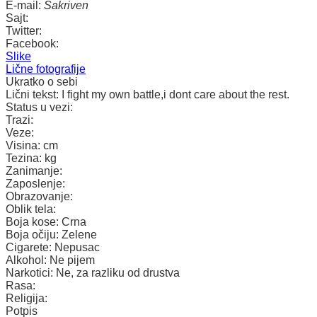
E-mail:
Sakriven
Sajt:
Twitter:
Facebook:
Slike
Lične fotografije
Ukratko o sebi
Lični tekst:
I fight my own battle,i dont care about the rest.
Status u vezi:
Trazi:
Veze:
Visina:
cm
Tezina:
kg
Zanimanje:
Zaposlenje:
Obrazovanje:
Oblik tela:
Boja kose:
Crna
Boja očiju:
Zelene
Cigarete:
Nepusac
Alkohol:
Ne pijem
Narkotici:
Ne, za razliku od drustva
Rasa:
Religija:
Potpis