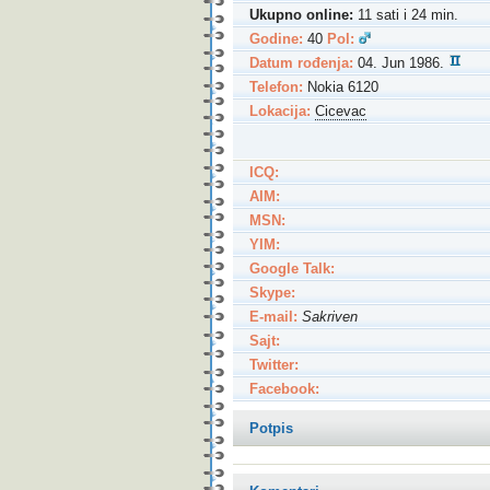
Ukupno online:
11 sati i 24 min.
Godine:
40
Pol:
Datum rođenja:
04. Jun 1986.
Telefon:
Nokia 6120
Lokacija:
Cicevac
ICQ:
AIM:
MSN:
YIM:
Google Talk:
Skype:
E-mail:
Sakriven
Sajt:
Twitter:
Facebook:
Potpis