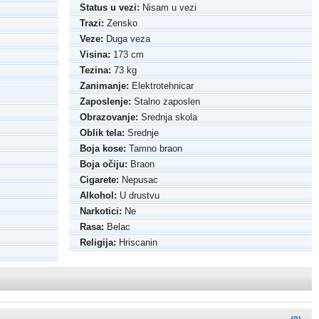
Status u vezi:
Nisam u vezi
Trazi:
Zensko
Veze:
Duga veza
Visina:
173 cm
Tezina:
73 kg
Zanimanje:
Elektrotehnicar
Zaposlenje:
Stalno zaposlen
Obrazovanje:
Srednja skola
Oblik tela:
Srednje
Boja kose:
Tamno braon
Boja očiju:
Braon
Cigarete:
Nepusac
Alkohol:
U drustvu
Narkotici:
Ne
Rasa:
Belac
Religija:
Hriscanin