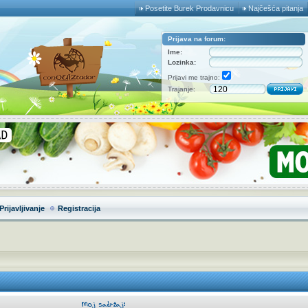
Posetite Burek Prodavnicu
Najčešća pitanja
Prijava na forum:
Ime:
Lozinka:
Prijavi me trajno:
Trajanje:
Prijavljivanje
Registracija