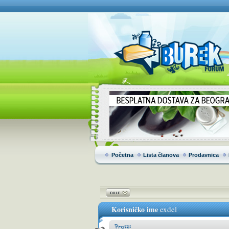
Početna
Lista članova
Prodavnica
Korisničko ime
exdel