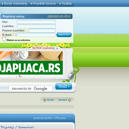
Burek marketing
Pravilnik foruma
Toolbar
zaboravili ste šifru?
Registruj nalog:
Ime:
Lozinka:
Ponovi Lozinku:
E-mail:
Slažem se sa uslovima
BUREK marketing
(pregledi profila: 1358 puta)