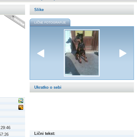
Slike
LIČNE FOTOGRAFIJE
Ukratko o sebi
:29:46
Lični tekst:
57:26