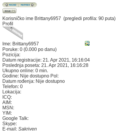
Korisničko ime
Brittany6957
(pregledi profila: 90 puta)
Profil
Ime:
Brittany6957
Poruke:
0 (0.000 po danu)
Pozicija:
Datum registracije:
21. Apr 2021, 16:16:04
Poslednja poseta:
21. Apr 2021, 16:16:28
Ukupno online:
0 min.
Godine:
Nije dostupno
Pol:
Datum rođenja:
Nije dostupno
Telefon:
0
Lokacija:
ICQ:
AIM:
MSN:
YIM:
Google Talk:
Skype:
E-mail:
Sakriven