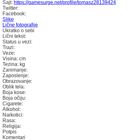
Sajt:
https://gamesurge.net/profile/tomasz28139424
Twitter:
Facebook:
Slike
Lične fotografije
Ukratko o sebi
Lični tekst:
Status u vezi:
Trazi:
Veze:
Visina:
cm
Tezina:
kg
Zanimanje:
Zaposlenje:
Obrazovanje:
Oblik tela:
Boja kose:
Boja očiju:
Cigarete:
Alkohol:
Narkotici:
Rasa:
Religija:
Potpis
Komentari