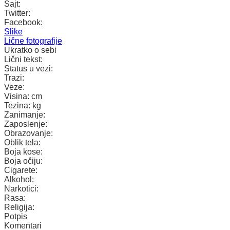
Sajt:
Twitter:
Facebook:
Slike
Lične fotografije
Ukratko o sebi
Lični tekst:
Status u vezi:
Trazi:
Veze:
Visina:
cm
Tezina:
kg
Zanimanje:
Zaposlenje:
Obrazovanje:
Oblik tela:
Boja kose:
Boja očiju:
Cigarete:
Alkohol:
Narkotici:
Rasa:
Religija:
Potpis
Komentari