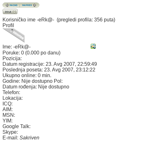
Korisničko ime
-eRk@-
(pregledi profila: 356 puta)
Profil
Ime:
-eRk@-
Poruke:
0 (0.000 po danu)
Pozicija:
Datum registracije:
23. Avg 2007, 22:59:49
Poslednja poseta:
23. Avg 2007, 23:12:22
Ukupno online:
0 min.
Godine:
Nije dostupno
Pol:
Datum rođenja:
Nije dostupno
Telefon:
Lokacija:
ICQ:
AIM:
MSN:
YIM:
Google Talk:
Skype:
E-mail:
Sakriven