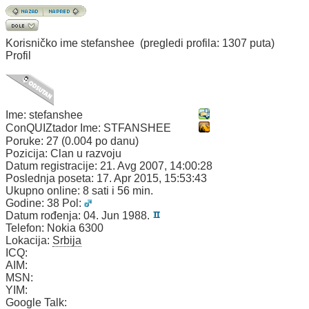
Korisničko ime
stefanshee
(pregledi profila: 1307 puta)
Profil
Ime:
stefanshee
ConQUIZtador Ime:
STFANSHEE
Poruke:
27 (0.004 po danu)
Pozicija:
Clan u razvoju
Datum registracije:
21. Avg 2007, 14:00:28
Poslednja poseta:
17. Apr 2015, 15:53:43
Ukupno online:
8 sati i 56 min.
Godine:
38
Pol:
Datum rođenja:
04. Jun 1988.
Telefon:
Nokia 6300
Lokacija:
Srbija
ICQ:
AIM:
MSN:
YIM:
Google Talk: