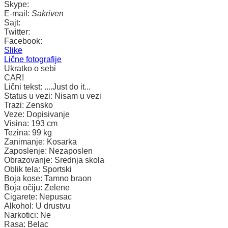
Skype:
E-mail:
Sakriven
Sajt:
Twitter:
Facebook:
Slike
Lične fotografije
Ukratko o sebi
CAR!
Lični tekst:
....Just do it...
Status u vezi:
Nisam u vezi
Trazi:
Zensko
Veze:
Dopisivanje
Visina:
193 cm
Tezina:
99 kg
Zanimanje:
Kosarka
Zaposlenje:
Nezaposlen
Obrazovanje:
Srednja skola
Oblik tela:
Sportski
Boja kose:
Tamno braon
Boja očiju:
Zelene
Cigarete:
Nepusac
Alkohol:
U drustvu
Narkotici:
Ne
Rasa:
Belac