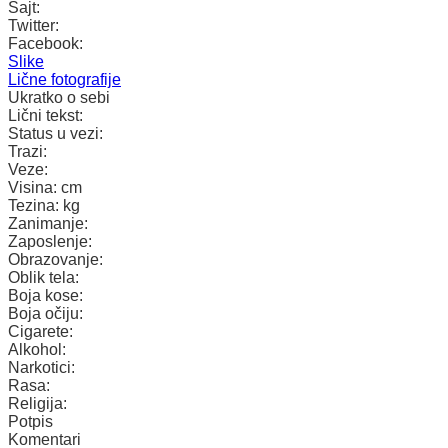
Sajt:
Twitter:
Facebook:
Slike
Lične fotografije
Ukratko o sebi
Lični tekst:
Status u vezi:
Trazi:
Veze:
Visina:
cm
Tezina:
kg
Zanimanje:
Zaposlenje:
Obrazovanje:
Oblik tela:
Boja kose:
Boja očiju:
Cigarete:
Alkohol:
Narkotici:
Rasa:
Religija:
Potpis
Komentari