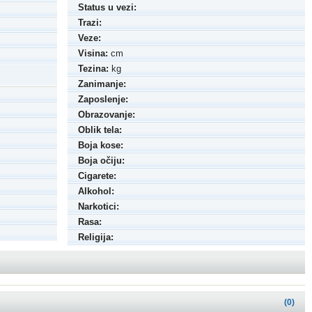
Status u vezi:
Trazi:
Veze:
Visina:
cm
Tezina:
kg
Zanimanje:
Zaposlenje:
Obrazovanje:
Oblik tela:
Boja kose:
Boja očiju:
Cigarete:
Alkohol:
Narkotici:
Rasa:
Religija:
(0)