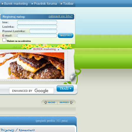
Burek marketing
Pravilnik foruma
Toolbar
zaboravili ste šifru?
Registruj nalog:
Ime:
Lozinka:
Ponovi Lozinku:
E-mail:
Slažem se sa uslovima
BUREK marketing
(pregledi profila: 311 puta)