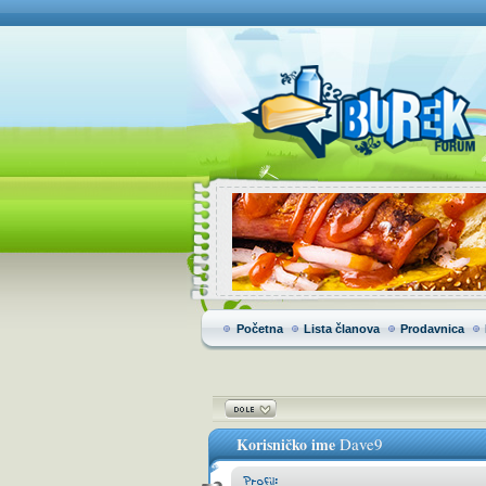
Početna
Lista članova
Prodavnica
Korisničko ime
Dave9