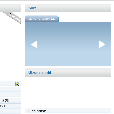
Slike
LIČNE FOTOGRAFIJE
Ukratko o sebi
:03:26
06:15
Lični tekst: