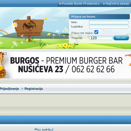
Posetite Burek Prodavnicu
Najčešća pitanja
Prijava na forum:
Ime:
Lozinka:
Prijavi me trajno:
Trajanje:
Prijavljivanje
Registracija