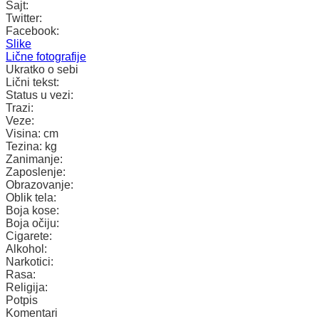
Sajt:
Twitter:
Facebook:
Slike
Lične fotografije
Ukratko o sebi
Lični tekst:
Status u vezi:
Trazi:
Veze:
Visina:
cm
Tezina:
kg
Zanimanje:
Zaposlenje:
Obrazovanje:
Oblik tela:
Boja kose:
Boja očiju:
Cigarete:
Alkohol:
Narkotici:
Rasa:
Religija:
Potpis
Komentari