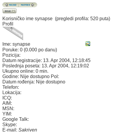
Korisničko ime
synapse
(pregledi profila: 520 puta)
Profil
Ime:
synapse
Poruke:
0 (0.000 po danu)
Pozicija:
Datum registracije:
13. Apr 2004, 12:18:45
Poslednja poseta:
13. Apr 2004, 12:19:02
Ukupno online:
0 min.
Godine:
Nije dostupno
Pol:
Datum rođenja:
Nije dostupno
Telefon:
Lokacija:
ICQ:
AIM:
MSN:
YIM:
Google Talk:
Skype:
E-mail:
Sakriven