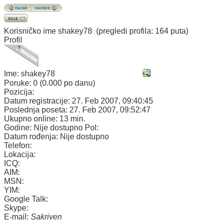
Korisničko ime
shakey78
(pregledi profila: 164 puta)
Profil
Ime:
shakey78
Poruke:
0 (0.000 po danu)
Pozicija:
Datum registracije:
27. Feb 2007, 09:40:45
Poslednja poseta:
27. Feb 2007, 09:52:47
Ukupno online:
13 min.
Godine:
Nije dostupno
Pol:
Datum rođenja:
Nije dostupno
Telefon:
Lokacija:
ICQ:
AIM:
MSN:
YIM:
Google Talk:
Skype:
E-mail:
Sakriven