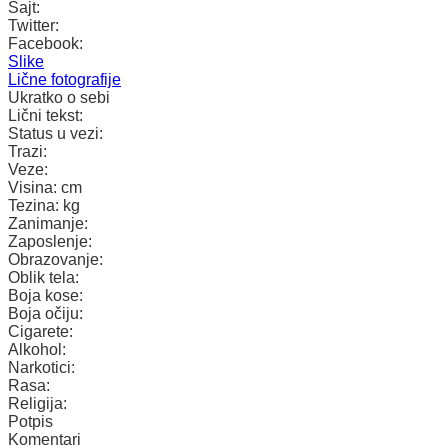
Sajt:
Twitter:
Facebook:
Slike
Lične fotografije
Ukratko o sebi
Lični tekst:
Status u vezi:
Trazi:
Veze:
Visina:
cm
Tezina:
kg
Zanimanje:
Zaposlenje:
Obrazovanje:
Oblik tela:
Boja kose:
Boja očiju:
Cigarete:
Alkohol:
Narkotici:
Rasa:
Religija:
Potpis
Komentari