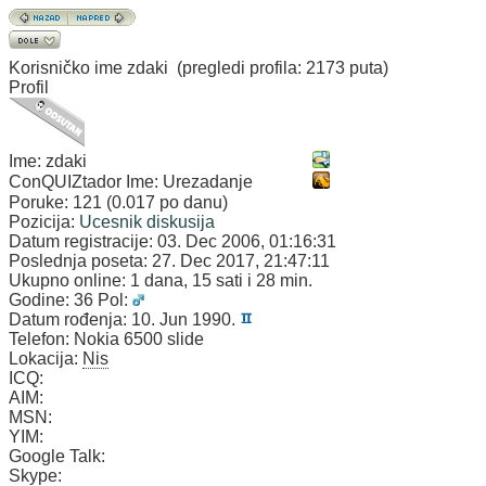
Korisničko ime
zdaki
(pregledi profila: 2173 puta)
Profil
Ime:
zdaki
ConQUIZtador Ime:
Urezadanje
Poruke:
121 (0.017 po danu)
Pozicija:
Ucesnik diskusija
Datum registracije:
03. Dec 2006, 01:16:31
Poslednja poseta:
27. Dec 2017, 21:47:11
Ukupno online:
1 dana, 15 sati i 28 min.
Godine:
36
Pol:
Datum rođenja:
10. Jun 1990.
Telefon:
Nokia 6500 slide
Lokacija:
Nis
ICQ:
AIM:
MSN:
YIM:
Google Talk:
Skype: