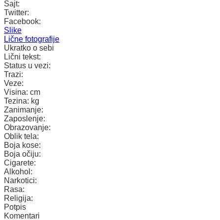
Sajt:
Twitter:
Facebook:
Slike
Lične fotografije
Ukratko o sebi
Lični tekst:
Status u vezi:
Trazi:
Veze:
Visina:
cm
Tezina:
kg
Zanimanje:
Zaposlenje:
Obrazovanje:
Oblik tela:
Boja kose:
Boja očiju:
Cigarete:
Alkohol:
Narkotici:
Rasa:
Religija:
Potpis
Komentari