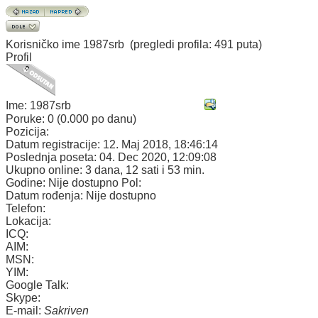
Korisničko ime
1987srb
(pregledi profila: 491 puta)
Profil
Ime:
1987srb
Poruke:
0 (0.000 po danu)
Pozicija:
Datum registracije:
12. Maj 2018, 18:46:14
Poslednja poseta:
04. Dec 2020, 12:09:08
Ukupno online:
3 dana, 12 sati i 53 min.
Godine:
Nije dostupno
Pol:
Datum rođenja:
Nije dostupno
Telefon:
Lokacija:
ICQ:
AIM:
MSN:
YIM:
Google Talk:
Skype:
E-mail:
Sakriven