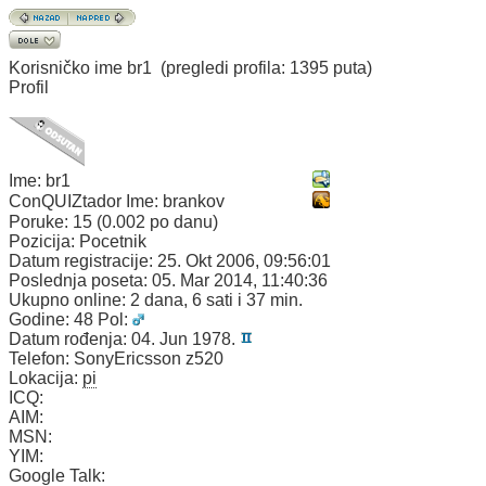
Korisničko ime
br1
(pregledi profila: 1395 puta)
Profil
Ime:
br1
ConQUIZtador Ime:
brankov
Poruke:
15 (0.002 po danu)
Pozicija:
Pocetnik
Datum registracije:
25. Okt 2006, 09:56:01
Poslednja poseta:
05. Mar 2014, 11:40:36
Ukupno online:
2 dana, 6 sati i 37 min.
Godine:
48
Pol:
Datum rođenja:
04. Jun 1978.
Telefon:
SonyEricsson z520
Lokacija:
pi
ICQ:
AIM:
MSN:
YIM:
Google Talk: