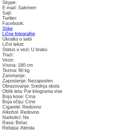
Skype:
E-mail:
Sakriven
Sajt:
Twitter:
Facebook:
Slike
Lične fotografije
Ukratko o sebi
Lični tekst:
Status u vezi:
U braku
Trazi:
Veze:
Visina:
180 cm
Tezina:
90 kg
Zanimanje:
Zaposlenje:
Nezaposlen
Obrazovanje:
Srednja skola
Oblik tela:
Par kilograma vise
Boja kose:
Crna
Boja očiju:
Crne
Cigarete:
Redovno
Alkohol:
Redovno
Narkotici:
Ne
Rasa:
Belac
Religija:
Ateista