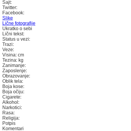
Sajt:
Twitter:
Facebook:
Slike
Lične fotografije
Ukratko o sebi
Lični tekst:
Status u vezi:
Trazi:
Veze:
Visina:
cm
Tezina:
kg
Zanimanje:
Zaposlenje:
Obrazovanje:
Oblik tela:
Boja kose:
Boja očiju:
Cigarete:
Alkohol:
Narkotici:
Rasa:
Religija:
Potpis
Komentari