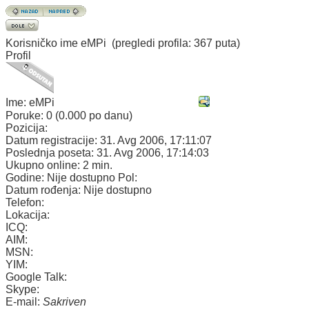
Korisničko ime
eMPi
(pregledi profila: 367 puta)
Profil
Ime:
eMPi
Poruke:
0 (0.000 po danu)
Pozicija:
Datum registracije:
31. Avg 2006, 17:11:07
Poslednja poseta:
31. Avg 2006, 17:14:03
Ukupno online:
2 min.
Godine:
Nije dostupno
Pol:
Datum rođenja:
Nije dostupno
Telefon:
Lokacija:
ICQ:
AIM:
MSN:
YIM:
Google Talk:
Skype:
E-mail:
Sakriven