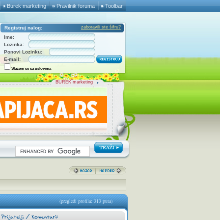
Burek marketing
Pravilnik foruma
Toolbar
zaboravili ste šifru?
Registruj nalog:
Ime:
Lozinka:
Ponovi Lozinku:
E-mail:
Slažem se sa uslovima
BUREK marketing
(pregledi profila: 313 puta)