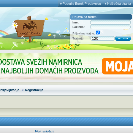
Posetite Burek Prodavnicu
Najčešća pitanja
Prijava na forum:
Ime:
Lozinka:
Prijavi me trajno:
Trajanje:
Prijavljivanje
Registracija