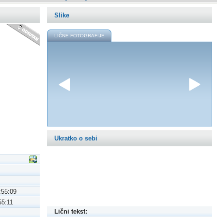
Slike
LIČNE FOTOGRAFIJE
Ukratko o sebi
:55:09
55:11
Lični tekst: