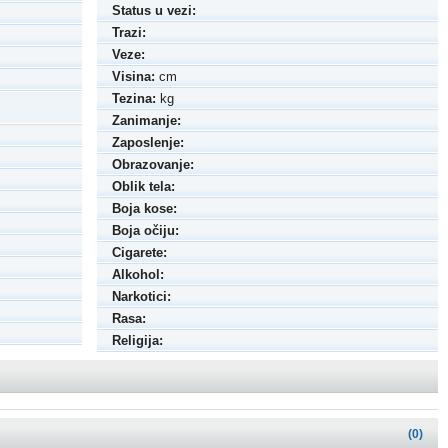
Status u vezi:
Trazi:
Veze:
Visina:
cm
Tezina:
kg
Zanimanje:
Zaposlenje:
Obrazovanje:
Oblik tela:
Boja kose:
Boja očiju:
Cigarete:
Alkohol:
Narkotici:
Rasa:
Religija:
(0)