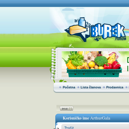
Početna
Lista članova
Prodavnica
Korisničko ime
ArthurGala