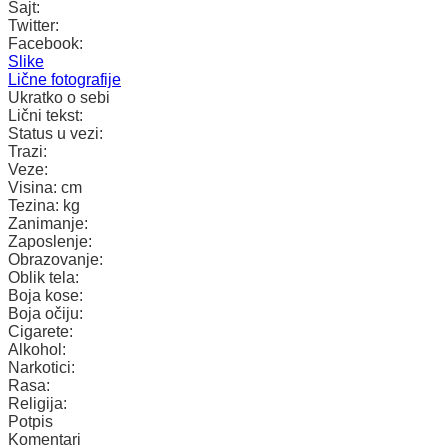
Sajt:
Twitter:
Facebook:
Slike
Lične fotografije
Ukratko o sebi
Lični tekst:
Status u vezi:
Trazi:
Veze:
Visina:
cm
Tezina:
kg
Zanimanje:
Zaposlenje:
Obrazovanje:
Oblik tela:
Boja kose:
Boja očiju:
Cigarete:
Alkohol:
Narkotici:
Rasa:
Religija:
Potpis
Komentari