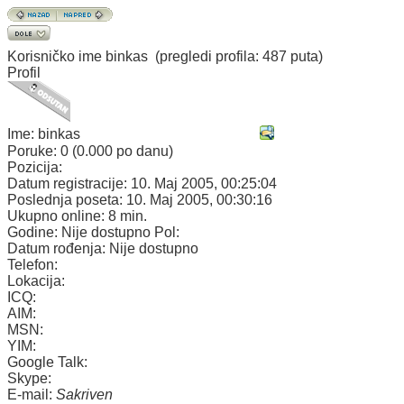
Korisničko ime
binkas
(pregledi profila: 487 puta)
Profil
Ime:
binkas
Poruke:
0 (0.000 po danu)
Pozicija:
Datum registracije:
10. Maj 2005, 00:25:04
Poslednja poseta:
10. Maj 2005, 00:30:16
Ukupno online:
8 min.
Godine:
Nije dostupno
Pol:
Datum rođenja:
Nije dostupno
Telefon:
Lokacija:
ICQ:
AIM:
MSN:
YIM:
Google Talk:
Skype:
E-mail:
Sakriven