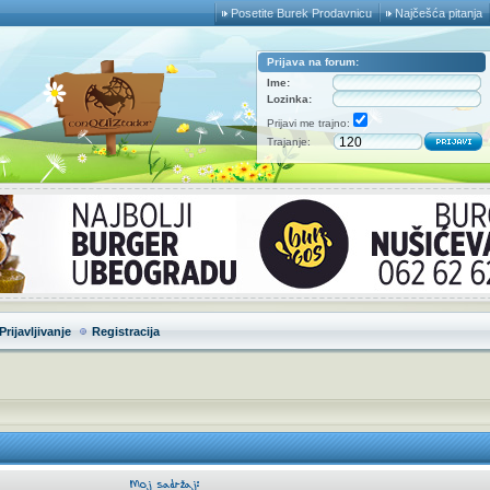
Posetite Burek Prodavnicu
Najčešća pitanja
Prijava na forum:
Ime:
Lozinka:
Prijavi me trajno:
Trajanje:
Prijavljivanje
Registracija