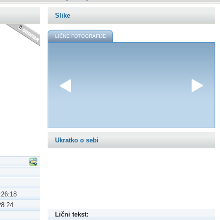
Slike
LIČNE FOTOGRAFIJE
Ukratko o sebi
:26:18
28:24
Lični tekst: