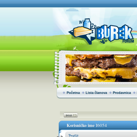
Početna
Lista članova
Prodavnica
Korisničko ime
I6054