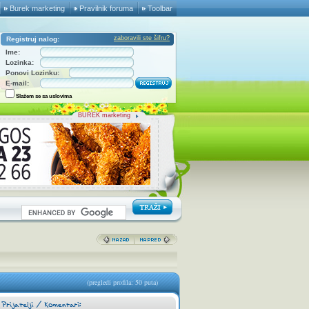
Burek marketing
Pravilnik foruma
Toolbar
zaboravili ste šifru?
Registruj nalog:
Ime:
Lozinka:
Ponovi Lozinku:
E-mail:
Slažem se sa uslovima
BUREK marketing
(pregledi profila: 50 puta)