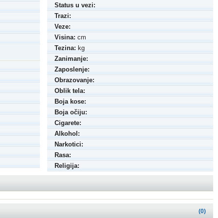
Status u vezi:
Trazi:
Veze:
Visina:
cm
Tezina:
kg
Zanimanje:
Zaposlenje:
Obrazovanje:
Oblik tela:
Boja kose:
Boja očiju:
Cigarete:
Alkohol:
Narkotici:
Rasa:
Religija:
(0)