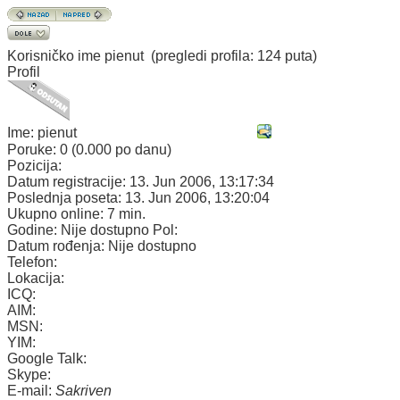
Korisničko ime
pienut
(pregledi profila: 124 puta)
Profil
Ime:
pienut
Poruke:
0 (0.000 po danu)
Pozicija:
Datum registracije:
13. Jun 2006, 13:17:34
Poslednja poseta:
13. Jun 2006, 13:20:04
Ukupno online:
7 min.
Godine:
Nije dostupno
Pol:
Datum rođenja:
Nije dostupno
Telefon:
Lokacija:
ICQ:
AIM:
MSN:
YIM:
Google Talk:
Skype:
E-mail:
Sakriven