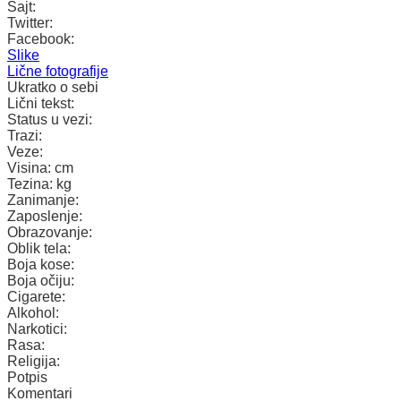
Sajt:
Twitter:
Facebook:
Slike
Lične fotografije
Ukratko o sebi
Lični tekst:
Status u vezi:
Trazi:
Veze:
Visina:
cm
Tezina:
kg
Zanimanje:
Zaposlenje:
Obrazovanje:
Oblik tela:
Boja kose:
Boja očiju:
Cigarete:
Alkohol:
Narkotici:
Rasa:
Religija:
Potpis
Komentari