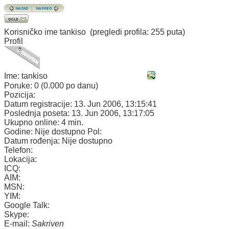
Korisničko ime
tankiso
(pregledi profila: 255 puta)
Profil
Ime:
tankiso
Poruke:
0 (0.000 po danu)
Pozicija:
Datum registracije:
13. Jun 2006, 13:15:41
Poslednja poseta:
13. Jun 2006, 13:17:05
Ukupno online:
4 min.
Godine:
Nije dostupno
Pol:
Datum rođenja:
Nije dostupno
Telefon:
Lokacija:
ICQ:
AIM:
MSN:
YIM:
Google Talk:
Skype:
E-mail:
Sakriven