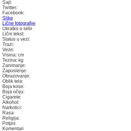
Sajt:
Twitter:
Facebook:
Slike
Lične fotografije
Ukratko o sebi
Lični tekst:
Status u vezi:
Trazi:
Veze:
Visina:
cm
Tezina:
kg
Zanimanje:
Zaposlenje:
Obrazovanje:
Oblik tela:
Boja kose:
Boja očiju:
Cigarete:
Alkohol:
Narkotici:
Rasa:
Religija:
Potpis
Komentari